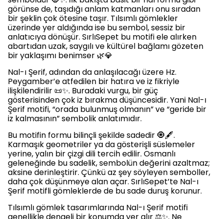
görünse de, taşıdığı anlam katmanları onu sıradan
bir şeklin çok ötesine taşır. Tılsımlı gömlekler
üzerinde yer aldığında ise bu sembol, sessiz bir
anlatıcıya dönüşür. SırlıSepet bu motifi ele alırken
abartıdan uzak, saygılı ve kültürel bağlamı gözeten
bir yaklaşımı benimser 🌿💎
Nal-ı Şerif, adından da anlaşılacağı üzere Hz.
Peygamber’e atfedilen bir hatıra ve iz fikriyle
ilişkilendirilir 📜✨. Buradaki vurgu, bir güç
gösterisinden çok iz bırakma düşüncesidir. Yani Nal-ı
Şerif motifi, “orada bulunmuş olmanın” ve “geride bir
iz kalmasının” sembolik anlatımıdır.
Bu motifin formu bilinçli şekilde sadedir 🧿🖋️.
Karmaşık geometriler ya da gösterişli süslemeler
yerine, yalın bir çizgi dili tercih edilir. Osmanlı
geleneğinde bu sadelik, sembolün değerini azaltmaz;
aksine derinleştirir. Çünkü az şey söyleyen semboller,
daha çok düşünmeye alan açar. SırlıSepet’te Nal-ı
Şerif motifli gömleklerde de bu sade duruş korunur.
Tılsımlı gömlek tasarımlarında Nal-ı Şerif motifi
genellikle dengeli bir konumda yer alır ⚖️✨. Ne