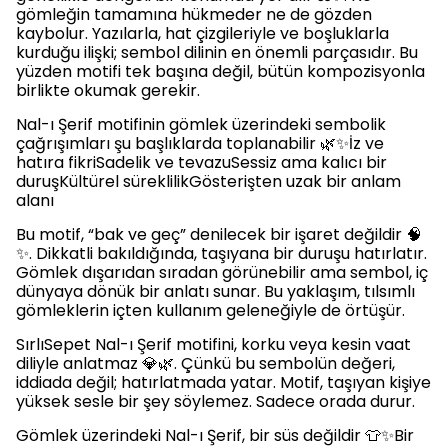
gömleğin tamamına hükmeder ne de gözden
kaybolur. Yazılarla, hat çizgileriyle ve boşluklarla
kurduğu ilişki; sembol dilinin en önemli parçasıdır. Bu
yüzden motifi tek başına değil, bütün kompozisyonla
birlikte okumak gerekir.
Nal-ı Şerif motifinin gömlek üzerindeki sembolik
çağrışımları şu başlıklarda toplanabilir 🌿✨İz ve
hatıra fikriSadelik ve tevazuSessiz ama kalıcı bir
duruşKültürel süreklilikGösterişten uzak bir anlam
alanı
Bu motif, “bak ve geç” denilecek bir işaret değildir 🧠
✨. Dikkatli bakıldığında, taşıyana bir duruşu hatırlatır.
Gömlek dışarıdan sıradan görünebilir ama sembol, iç
dünyaya dönük bir anlatı sunar. Bu yaklaşım, tılsımlı
gömleklerin içten kullanım geleneğiyle de örtüşür.
SırlıSepet Nal-ı Şerif motifini, korku veya kesin vaat
diliyle anlatmaz 💎🌿. Çünkü bu sembolün değeri,
iddiada değil; hatırlatmada yatar. Motif, taşıyan kişiye
yüksek sesle bir şey söylemez. Sadece orada durur.
Gömlek üzerindeki Nal-ı Şerif, bir süs değildir 👕✨Bir