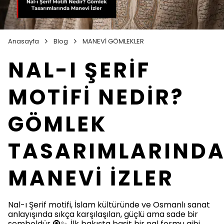
Anasayfa
Blog
MANEVİ GÖMLEKLER
NAL-I ŞERİF
MOTİFİ NEDİR?
GÖMLEK
TASARIMLARIND
MANEVİ İZLER
Nal-ı Şerif motifi, İslam kültüründe ve Osmanlı sanat
anlayışında sıkça karşılaşılan, güçlü ama sade bir
semboldür 🧿✨. İlk bakışta basit bir nal formu gibi