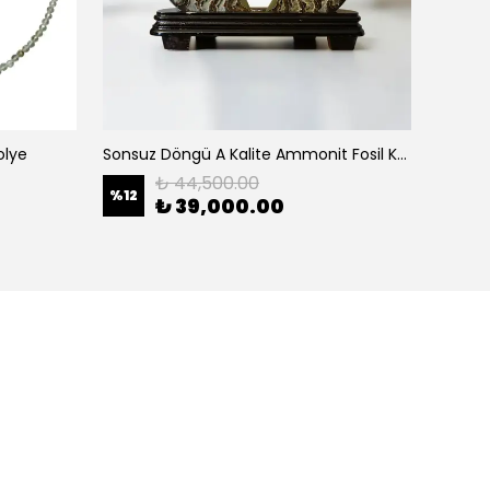
olye
Sonsuz Döngü A Kalite Ammonit Fosil Koleksiyon Obje
Mavi Yı
₺ 44,500.00
%
12
%
11
₺ 39,000.00