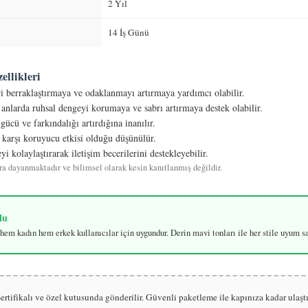
2 Yıl
14 İş Günü
ellikleri
 berraklaştırmaya ve odaklanmayı artırmaya yardımcı olabilir.
anlarda ruhsal dengeyi korumaya ve sabrı artırmaya destek olabilir.
gücü ve farkındalığı artırdığına inanılır.
 karşı koruyucu etkisi olduğu düşünülür.
i kolaylaştırarak iletişim becerilerini destekleyebilir.
ra dayanmaktadır ve bilimsel olarak kesin kanıtlanmış değildir.
lu
hem kadın hem erkek kullanıcılar için uygundur. Derin mavi tonları ile her stile uyum sa
ertifikalı ve özel kutusunda gönderilir. Güvenli paketleme ile kapınıza kadar ulaştır