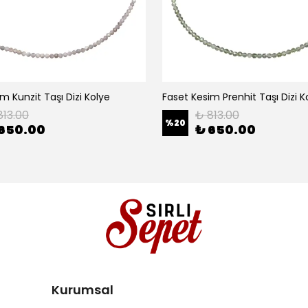
m Kunzit Taşı Dizi Kolye
Faset Kesim Prenhit Taşı Dizi K
813.00
₺ 813.00
%
20
650.00
₺ 650.00
Kurumsal