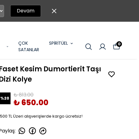
Devam
ÇOK
SPİRİTÜEL
0
SATANLAR
Faset Kesim Dumortierit Taşı
Dizi Kolye
₺ 813.00
%
20
₺ 650.00
1500 TL Üzeri alışverişlerde kargo ücretsiz!
Paylaş
: