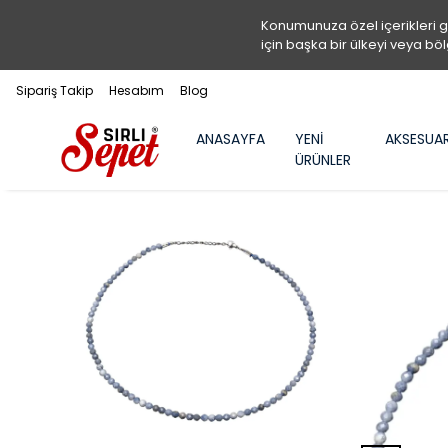
Konumunuza özel içerikleri 
için başka bir ülkeyi veya böl
Sipariş Takip
Hesabım
Blog
ANASAYFA
YENİ
AKSESUA
ÜRÜNLER