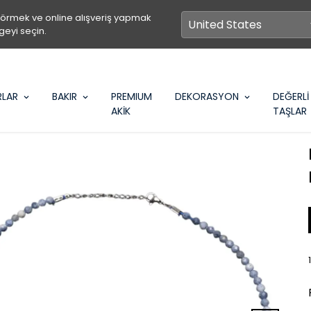
görmek ve online alışveriş yapmak
geyi seçin.
RLAR
BAKIR
PREMIUM
DEKORASYON
DEĞERLİ
AKİK
TAŞLAR