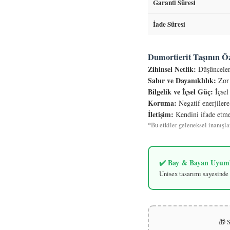
Garanti Süresi
İade Süresi
Dumortierit Taşının Öz
Zihinsel Netlik:
Düşünceleri
Sabır ve Dayanıklılık:
Zor 
Bilgelik ve İçsel Güç:
İçsel 
Koruma:
Negatif enerjilere
İletişim:
Kendini ifade etmey
*Bu etkiler geleneksel inanışla
✔️ Bay & Bayan Uyum
Unisex tasarımı sayesinde 
🎁 S