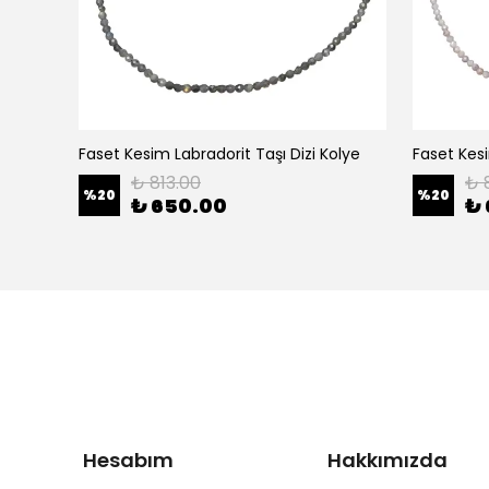
Faset Kesim Labradorit Taşı Dizi Kolye
Faset Kesi
₺ 813.00
₺ 
%
20
%
20
₺ 650.00
₺ 
Hesabım
Hakkımızda