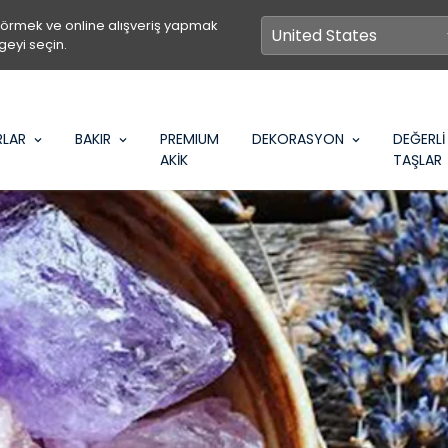
görmek ve online alışveriş yapmak
geyi seçin.
RLAR
BAKIR
PREMIUM
DEKORASYON
DEĞERLİ
AKİK
TAŞLAR