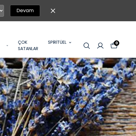
Devam
ÇOK
SPİRİTÜEL
0
SATANLAR