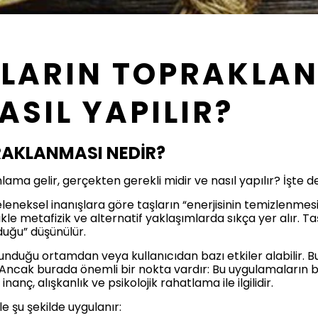
LARIN TOPRAKLA
ASIL YAPILIR?
RAKLANMASI NEDİR?
ma gelir, gerçekten gerekli midir ve nasıl yapılır? İşte d
leneksel inanışlara göre taşların “enerjisinin temizlenme
ikle metafizik ve alternatif yaklaşımlarda sıkça yer alır. T
uğu” düşünülür.
unduğu ortamdan veya kullanıcıdan bazı etkiler alabilir. Bu 
. Ancak burada önemli bir nokta vardır: Bu uygulamaların bi
nç, alışkanlık ve psikolojik rahatlama ile ilgilidir.
e şu şekilde uygulanır: