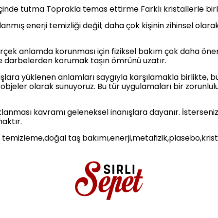
çinde tutma Toprakla temas ettirme Farklı kristallerle bi
anmış enerji temizliği değil; daha çok kişinin zihinsel ola
rçek anlamda korunması için fiziksel bakım çok daha önem
 darbelerden korumak taşın ömrünü uzatır.
aşlara yüklenen anlamları saygıyla karşılamakla birlikte, bu 
 objeler olarak sunuyoruz. Bu tür uygulamaları bir zorunluluk
lanması kavramı geleneksel inanışlara dayanır. İsterseniz
maktır.
 temizleme,doğal taş bakımı,enerji,metafizik,plasebo,kristal