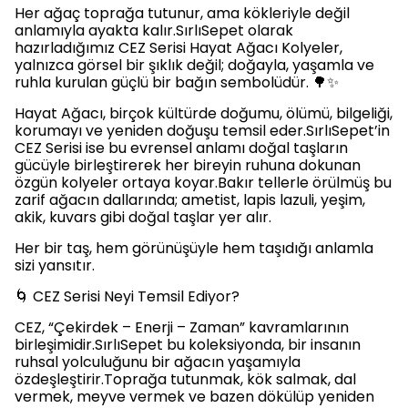
Her ağaç toprağa tutunur, ama kökleriyle değil
anlamıyla ayakta kalır.SırlıSepet olarak
hazırladığımız CEZ Serisi Hayat Ağacı Kolyeler,
yalnızca görsel bir şıklık değil; doğayla, yaşamla ve
ruhla kurulan güçlü bir bağın sembolüdür. 🌳✨
Hayat Ağacı, birçok kültürde doğumu, ölümü, bilgeliği,
korumayı ve yeniden doğuşu temsil eder.SırlıSepet’in
CEZ Serisi ise bu evrensel anlamı doğal taşların
gücüyle birleştirerek her bireyin ruhuna dokunan
özgün kolyeler ortaya koyar.Bakır tellerle örülmüş bu
zarif ağacın dallarında; ametist, lapis lazuli, yeşim,
akik, kuvars gibi doğal taşlar yer alır.
Her bir taş, hem görünüşüyle hem taşıdığı anlamla
sizi yansıtır.
🌀 CEZ Serisi Neyi Temsil Ediyor?
CEZ, “Çekirdek – Enerji – Zaman” kavramlarının
birleşimidir.SırlıSepet bu koleksiyonda, bir insanın
ruhsal yolculuğunu bir ağacın yaşamıyla
özdeşleştirir.Toprağa tutunmak, kök salmak, dal
vermek, meyve vermek ve bazen dökülüp yeniden