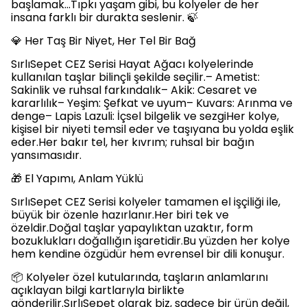
başlamak…Tıpkı yaşam gibi, bu kolyeler de her
insana farklı bir durakta seslenir. 🍃
💎 Her Taş Bir Niyet, Her Tel Bir Bağ
SırlıSepet CEZ Serisi Hayat Ağacı kolyelerinde
kullanılan taşlar bilinçli şekilde seçilir.– Ametist:
Sakinlik ve ruhsal farkındalık– Akik: Cesaret ve
kararlılık– Yeşim: Şefkat ve uyum– Kuvars: Arınma ve
denge– Lapis Lazuli: İçsel bilgelik ve sezgiHer kolye,
kişisel bir niyeti temsil eder ve taşıyana bu yolda eşlik
eder.Her bakır tel, her kıvrım; ruhsal bir bağın
yansımasıdır.
🎁 El Yapımı, Anlam Yüklü
SırlıSepet CEZ Serisi kolyeler tamamen el işçiliği ile,
büyük bir özenle hazırlanır.Her biri tek ve
özeldir.Doğal taşlar yapaylıktan uzaktır, form
bozuklukları doğallığın işaretidir.Bu yüzden her kolye
hem kendine özgüdür hem evrensel bir dili konuşur.
📦 Kolyeler özel kutularında, taşların anlamlarını
açıklayan bilgi kartlarıyla birlikte
gönderilir.SırlıSepet olarak biz, sadece bir ürün değil,