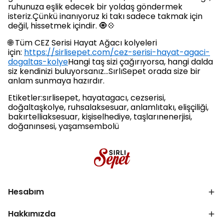
ruhunuza eşlik edecek bir yoldaş göndermek
isteriz.Çünkü inanıyoruz ki takı sadece takmak için
değil, hissetmek içindir. 🧿💠
🌐 Tüm CEZ Serisi Hayat Ağacı kolyeleri
için:
https://sirlisepet.com/cez-serisi-hayat-agaci-
dogaltas-kolye
Hangi taş sizi çağırıyorsa, hangi dalda
siz kendinizi buluyorsanız…SırlıSepet orada size bir
anlam sunmaya hazırdır.
Etiketler:sırlisepet, hayatagacı, cezserisi,
doğaltaşkolye, ruhsalaksesuar, anlamlıtakı, elişçiliği,
bakırtelliaksesuar, kişiselhediye, taşlarınenerjisi,
doğanınsesi, yaşamsembolü
Hesabım
Hakkımızda