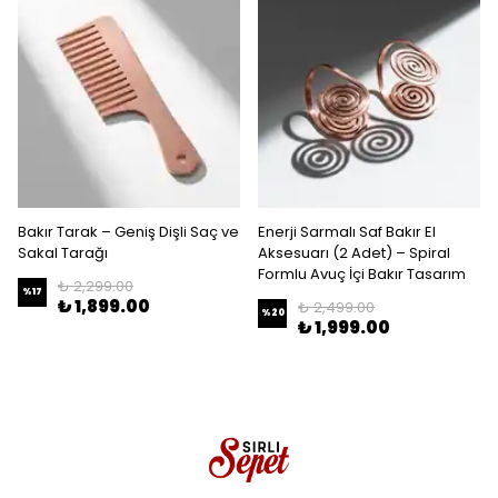
Bakır Tarak – Geniş Dişli Saç ve
Enerji Sarmalı Saf Bakır El
Sakal Tarağı
Aksesuarı (2 Adet) – Spiral
Formlu Avuç İçi Bakır Tasarım
₺ 2,299.00
%
17
₺ 1,899.00
₺ 2,499.00
%
20
₺ 1,999.00