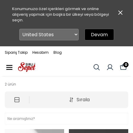
Konumunuza özel içerikleri görmek ve online
alışveriş yapmak için başka bir ülkeyi veya bölgeyi
seçin.
Devam
Sipariş Takip
Hesabım
Blog
0
2
ürün
Sırala