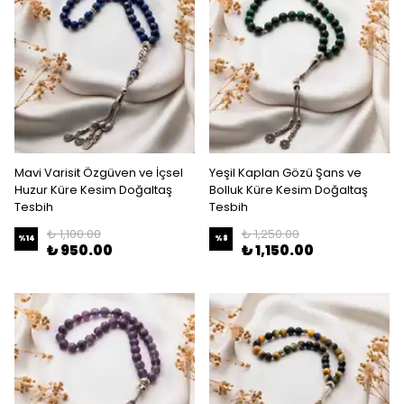
Mavi Varisit Özgüven ve İçsel
Yeşil Kaplan Gözü Şans ve
Huzur Küre Kesim Doğaltaş
Bolluk Küre Kesim Doğaltaş
Tesbih
Tesbih
₺ 1,100.00
₺ 1,250.00
%
14
%
8
₺ 950.00
₺ 1,150.00