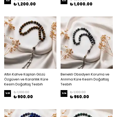
%
8
%
17
₺ 1,200.00
₺ 1,000.00
Altın Kahve Kaplan Gözü
Benekli Obsidyen Koruma ve
Özgüven ve Kararlılık Küre
Arınma Küre Kesim Doğaltaş
Kesim Doğaltaş Tesbih
Tesbih
₺ 1,100.00
₺ 1,100.00
%
18
%
14
₺ 900.00
₺ 950.00