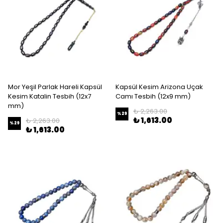
Mor Yeşil Parlak Hareli Kapsül
Kapsül Kesim Arizona Uçak
Kesim Katalin Tesbih (12x7
Camı Tesbih (12x9 mm)
mm)
₺ 2,263.00
%
29
₺ 1,613.00
₺ 2,263.00
%
29
₺ 1,613.00