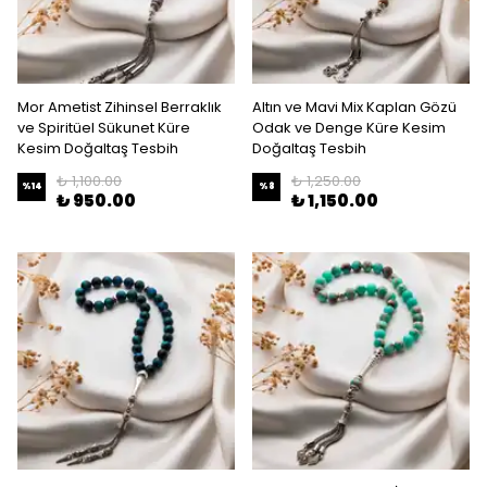
Mor Ametist Zihinsel Berraklık
Altın ve Mavi Mix Kaplan Gözü
ve Spiritüel Sükunet Küre
Odak ve Denge Küre Kesim
Kesim Doğaltaş Tesbih
Doğaltaş Tesbih
₺ 1,100.00
₺ 1,250.00
%
14
%
8
₺ 950.00
₺ 1,150.00