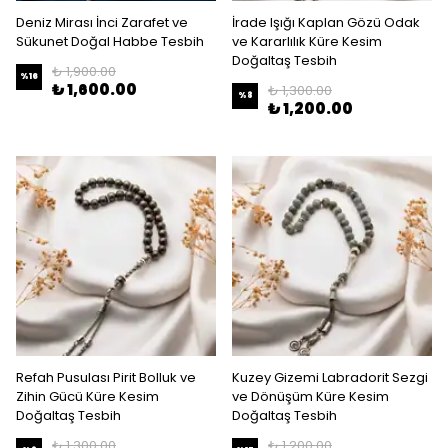
Deniz Mirası İnci Zarafet ve
İrade Işığı Kaplan Gözü Odak
Sükunet Doğal Habbe Tesbih
ve Kararlılık Küre Kesim
Doğaltaş Tesbih
₺ 1,900.00
%
16
₺ 1,600.00
₺ 1,300.00
%
8
₺ 1,200.00
Refah Pusulası Pirit Bolluk ve
Kuzey Gizemi Labradorit Sezgi
Zihin Gücü Küre Kesim
ve Dönüşüm Küre Kesim
Doğaltaş Tesbih
Doğaltaş Tesbih
₺ 1,300.00
₺ 1,200.00