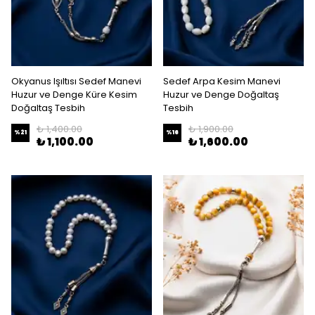
Okyanus Işıltısı Sedef Manevi
Sedef Arpa Kesim Manevi
Huzur ve Denge Küre Kesim
Huzur ve Denge Doğaltaş
Doğaltaş Tesbih
Tesbih
₺ 1,400.00
₺ 1,900.00
%
21
%
16
₺ 1,100.00
₺ 1,600.00