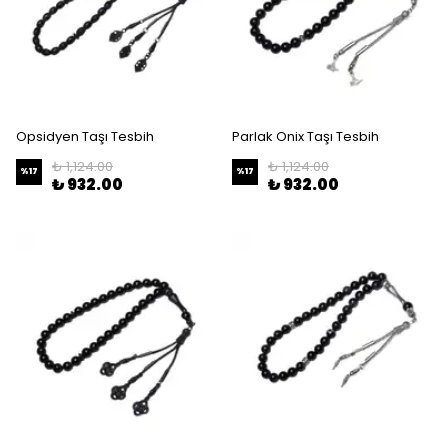
Opsidyen Taşı Tesbih
Parlak Onix Taşı Tesbih
₺ 1,124.00
₺ 1,124.00
%
17
%
17
₺ 932.00
₺ 932.00