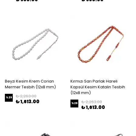
Beyzi Kesim Krem Corian
Kırmızı Sarı Parlak Hareli
Mermer Tesbih (12x8 mm)
Kapsül Kesim Katalin Tesbih
(12x8 mm)
₺ 2,263.00
%
29
₺ 1,613.00
₺ 2,263.00
%
29
₺ 1,613.00