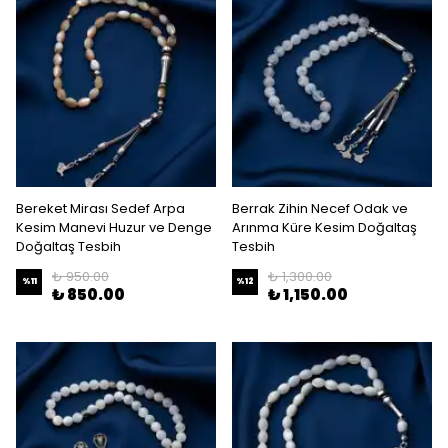
Bereket Mirası Sedef Arpa
Berrak Zihin Necef Odak ve
Kesim Manevi Huzur ve Denge
Arınma Küre Kesim Doğaltaş
Doğaltaş Tesbih
Tesbih
₺ 950.00
₺ 1,300.00
%
11
%
12
₺ 850.00
₺ 1,150.00