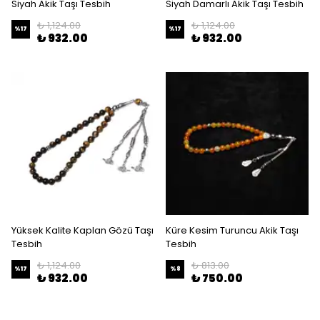
Siyah Akik Taşı Tesbih
Siyah Damarlı Akik Taşı Tesbih
₺ 1,124.00
₺ 1,124.00
%
17
%
17
₺ 932.00
₺ 932.00
Yüksek Kalite Kaplan Gözü Taşı
Küre Kesim Turuncu Akik Taşı
Tesbih
Tesbih
₺ 1,124.00
₺ 813.00
%
17
%
8
₺ 932.00
₺ 750.00