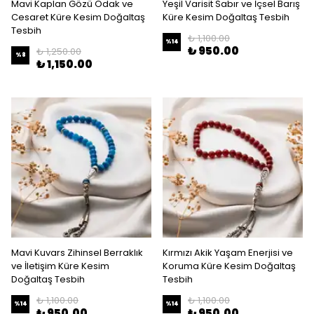
Mavi Kaplan Gözü Odak ve
Yeşil Varisit Sabır ve İçsel Barış
Cesaret Küre Kesim Doğaltaş
Küre Kesim Doğaltaş Tesbih
Tesbih
₺ 1,100.00
%
14
₺ 950.00
₺ 1,250.00
%
8
₺ 1,150.00
Mavi Kuvars Zihinsel Berraklık
Kırmızı Akik Yaşam Enerjisi ve
ve İletişim Küre Kesim
Koruma Küre Kesim Doğaltaş
Doğaltaş Tesbih
Tesbih
₺ 1,100.00
₺ 1,100.00
%
14
%
14
₺ 950.00
₺ 950.00