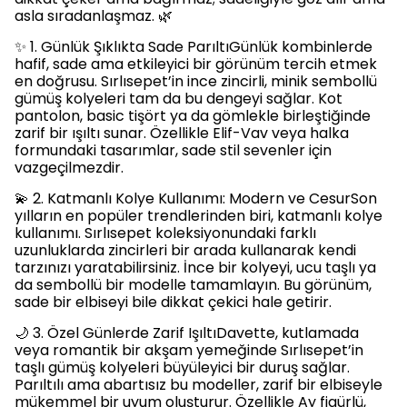
asla sıradanlaşmaz. 🌿
✨ 1. Günlük Şıklıkta Sade ParıltıGünlük kombinlerde
hafif, sade ama etkileyici bir görünüm tercih etmek
en doğrusu. Sırlısepet’in ince zincirli, minik sembollü
gümüş kolyeleri tam da bu dengeyi sağlar. Kot
pantolon, basic tişört ya da gömlekle birleştiğinde
zarif bir ışıltı sunar. Özellikle Elif-Vav veya halka
formundaki tasarımlar, sade stil sevenler için
vazgeçilmezdir.
💫 2. Katmanlı Kolye Kullanımı: Modern ve CesurSon
yılların en popüler trendlerinden biri, katmanlı kolye
kullanımı. Sırlısepet koleksiyonundaki farklı
uzunluklarda zincirleri bir arada kullanarak kendi
tarzınızı yaratabilirsiniz. İnce bir kolyeyi, ucu taşlı ya
da sembollü bir modelle tamamlayın. Bu görünüm,
sade bir elbiseyi bile dikkat çekici hale getirir.
🌙 3. Özel Günlerde Zarif IşıltıDavette, kutlamada
veya romantik bir akşam yemeğinde Sırlısepet’in
taşlı gümüş kolyeleri büyüleyici bir duruş sağlar.
Parıltılı ama abartısız bu modeller, zarif bir elbiseyle
mükemmel bir uyum oluşturur. Özellikle Ay figürlü,