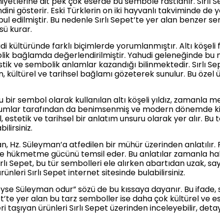
yetlerine ait pek çok eserde bu sembole rastlanır. Sırlı Se
ini gösterir. Eski Türklerin on iki hayvanlı takviminde de 
l edilmiştir. Bu nedenle Sırlı Sepet’te yer alan benzer s
ü kurar.
i kültüründe farklı biçimlerde yorumlanmıştır. Altı köşeli
lik bağlamda değerlendirilmiştir. Yahudi geleneğinde bu m
stik ve sembolik anlamlar kazandığı bilinmektedir. Sırlı S
kültürel ve tarihsel bağlamı gözeterek sunulur. Bu özel ür
 bir sembol olarak kullanılan altı köşeli yıldız, zamanla
oplumlar tarafından da benimsenmiş ve modern dönemde ki
estetik ve tarihsel bir anlatım unsuru olarak yer alır. Bu 
ilirsiniz.
, Hz. Süleyman’a atfedilen bir mühür üzerinden anlatılır.
re hükmetme gücünü temsil eder. Bu anlatılar zamanla hal
ı Sepet, bu tür sembolleri ele alırken abartıdan uzak, saygı
nleri Sırlı Sepet internet sitesinde bulabilirsiniz.
yse Süleyman odur” sözü de bu kıssaya dayanır. Bu ifade, 
Sepet’te yer alan bu tarz semboller ise daha çok kültürel ve 
i taşıyan ürünleri Sırlı Sepet üzerinden inceleyebilir, detayl