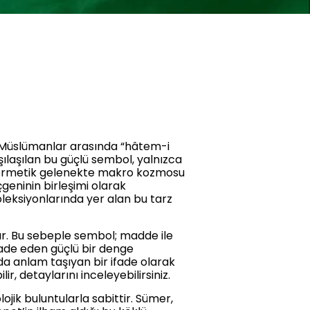
S
l, Müslümanlar arasında “hâtem-i
rşılaşılan bu güçlü sembol, yalnızca
. Hermetik gelenekte makro kozmosu
çgeninin birleşimi olarak
oleksiyonlarında yer alan bu tarz
ılır. Bu sebeple sembol; madde ile
ı ifade eden güçlü bir denge
da anlam taşıyan bir ifade olarak
ir, detaylarını inceleyebilirsiniz.
ojik buluntularla sabittir. Sümer,