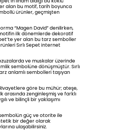
pet’in ilham aldığı bu köklü
yer alan bu motif, tarih boyunca
embollü ürünler, geçmişten
 forma “Magen David” denilirken,
otifin ilk dönemlerde dekoratif
epet’te yer alan bu tarz semboller
ünleri Sırlı Sepet internet
 mezuzalarda ve muskalar üzerinde
mlik sembolüne dönüşmüştür. Sırlı
tarz anlamlı sembolleri taşıyan
 Rivayetlere göre bu mühür; ateşe,
k arasında zenginleşmiş ve farklı
lı ve bilinçli bir yaklaşımı
sembolün güç ve otorite ile
estetik bir değer olarak
arına ulaşabilirsiniz.