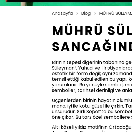
Anasayfa
Blog
MÜHRÜ SÜLEYM
MÜHRÜ SÜ
SANCAĞIN
Birinin tepesi diğerinin tabanına 
Süleyman”, Yahudi ve Hristiyanlarca 
estetik bir form değil; aynı zama
temsil ettiği kabul edilen bu yapı, 
yorumlanır. Bu yönüyle sembol, madd
semboller, tarihsel derinliği ve an
Üçgenlerden birinin hayatın olumlu y
mana, iyi ile kötü, güzel ile çirkin, 
unsurudur. Sırlı Sepet’te bu sembol
öne çıkar. Bu tarz özel sembollere sa
Altı köşeli yıldız motifinin Ortadoğ