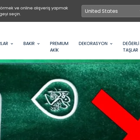
görmek ve online alışveriş yapmak
geyi seçin.
RLAR
BAKIR
PREMIUM
DEKORASYON
DEĞERLİ
AKİK
TAŞLAR