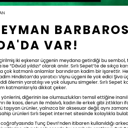
AN
LEYMAN BARBARO
DA'DA VAR!
geçirilmiş iki eşkenar üçgenin meydana getirdiği bu sembo
ise “Dâvûd yıldızı” olarak anılır. Sırlı Sepet’te de sıkça ka
nda çok katmanlı anlamlar barındıran kadim bir işarettir
kadim Hindistan’da yaratıcı Vişnu üçgeni ile yok edici Şiva ü
i âlemin yaratılışı ve yok oluşunu simgeler. Sırlı Sepet k
lam katmanlarıyla dikkat çeker.
önlerini, diğerinin ise olumsuzlukları temsil ettiğine inan
Tanrı ile kaos, derun ile mâsivâ, kadın ile erkek gibi zıtlıklar
ü taşıyan ürünler, yalnızca bir aksesuar değil; aynı zaman
hip ürünleri Sırlı Sepet internet sitesinde kolaylıkla bulabil
u coğrafyasında Tunç Devri’nden itibaren kullanıldığı arkeol