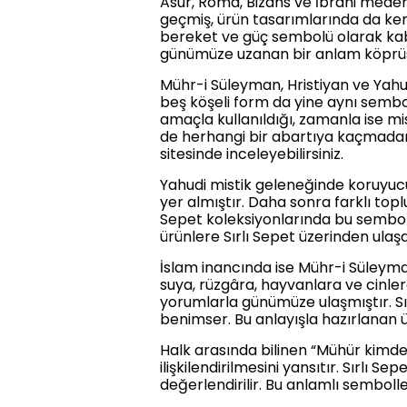
Asur, Roma, Bizans ve İbrani medeni
geçmiş, ürün tasarımlarında da kend
bereket ve güç sembolü olarak kabu
günümüze uzanan bir anlam köprüs
Mühr-i Süleyman, Hristiyan ve Yahud
beş köşeli form da yine aynı sembo
amaçla kullanıldığı, zamanla ise mi
de herhangi bir abartıya kaçmadan, 
sitesinde inceleyebilirsiniz.
Yahudi mistik geleneğinde koruyucu
yer almıştır. Daha sonra farklı t
Sepet koleksiyonlarında bu sembol, 
ürünlere Sırlı Sepet üzerinden ulaşab
İslam inancında ise Mühr-i Süleyman
suya, rüzgâra, hayvanlara ve cinle
yorumlarla günümüze ulaşmıştır. Sırl
benimser. Bu anlayışla hazırlanan ürü
Halk arasında bilinen “Mühür kimde
ilişkilendirilmesini yansıtır. Sırlı 
değerlendirilir. Bu anlamlı semboller