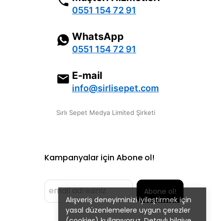
0551 154 72 91
WhatsApp
0551 154 72 91
E-mail
info@sirlisepet.com
Sırlı Sepet Medya Limited Şirketi
Kampanyalar için Abone ol!
Abone ol!
Alışveriş deneyiminizi iyileştirmek için
yasal düzenlemelere uygun çerezler
(cookies) kullanıyoruz. Detaylı bilgiye