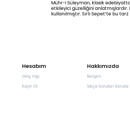
Mühr-i Süleyman, klasik edebiyatta 
etkileyici güzelliğini anlatmışlardı
kullanılmıştır. Sırlı Sepet’te bu 
Hesabım
Hakkımızda
Giriş Yap
İletişim
Kayıt Ol
Sıkça Sorulan Sorular