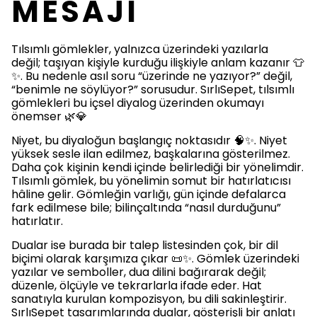
MESAJI
Tılsımlı gömlekler, yalnızca üzerindeki yazılarla
değil; taşıyan kişiyle kurduğu ilişkiyle anlam kazanır 👕
✨. Bu nedenle asıl soru “üzerinde ne yazıyor?” değil,
“benimle ne söylüyor?” sorusudur. SırlıSepet, tılsımlı
gömlekleri bu içsel diyalog üzerinden okumayı
önemser 🌿💎
Niyet, bu diyaloğun başlangıç noktasıdır 🧠✨. Niyet
yüksek sesle ilan edilmez, başkalarına gösterilmez.
Daha çok kişinin kendi içinde belirlediği bir yönelimdir.
Tılsımlı gömlek, bu yönelimin somut bir hatırlatıcısı
hâline gelir. Gömleğin varlığı, gün içinde defalarca
fark edilmese bile; bilinçaltında “nasıl durduğunu”
hatırlatır.
Dualar ise burada bir talep listesinden çok, bir dil
biçimi olarak karşımıza çıkar 📜✨. Gömlek üzerindeki
yazılar ve semboller, dua dilini bağırarak değil;
düzenle, ölçüyle ve tekrarlarla ifade eder. Hat
sanatıyla kurulan kompozisyon, bu dili sakinleştirir.
SırlıSepet tasarımlarında dualar, gösterişli bir anlatı