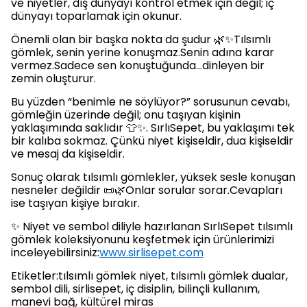
ve niyetler, dış dünyayı kontrol etmek için değil; iç
dünyayı toparlamak için okunur.
Önemli olan bir başka nokta da şudur 🌿✨Tılsımlı
gömlek, senin yerine konuşmaz.Senin adına karar
vermez.Sadece sen konuştuğunda…dinleyen bir
zemin oluşturur.
Bu yüzden “benimle ne söylüyor?” sorusunun cevabı,
gömleğin üzerinde değil; onu taşıyan kişinin
yaklaşımında saklıdır 👕✨. SırlıSepet, bu yaklaşımı tek
bir kalıba sokmaz. Çünkü niyet kişiseldir, dua kişiseldir
ve mesaj da kişiseldir.
Sonuç olarak tılsımlı gömlekler, yüksek sesle konuşan
nesneler değildir 📜🌿Onlar sorular sorar.Cevapları
ise taşıyan kişiye bırakır.
✨ Niyet ve sembol diliyle hazırlanan SırlıSepet tılsımlı
gömlek koleksiyonunu keşfetmek için ürünlerimizi
inceleyebilirsiniz:
www.sirlisepet.com
Etiketler:tılsımlı gömlek niyet, tılsımlı gömlek dualar,
sembol dili, sirlisepet, iç disiplin, bilinçli kullanım,
manevi bağ, kültürel miras