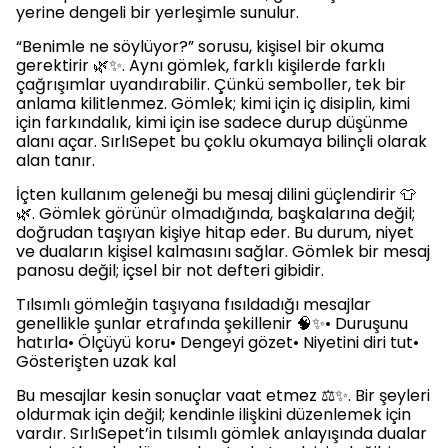
yerine dengeli bir yerleşimle sunulur.
“Benimle ne söylüyor?” sorusu, kişisel bir okuma
gerektirir 🌿✨. Aynı gömlek, farklı kişilerde farklı
çağrışımlar uyandırabilir. Çünkü semboller, tek bir
anlama kilitlenmez. Gömlek; kimi için iç disiplin, kimi
için farkındalık, kimi için ise sadece durup düşünme
alanı açar. SırlıSepet bu çoklu okumaya bilinçli olarak
alan tanır.
İçten kullanım geleneği bu mesaj dilini güçlendirir 👕
🌿. Gömlek görünür olmadığında, başkalarına değil;
doğrudan taşıyan kişiye hitap eder. Bu durum, niyet
ve duaların kişisel kalmasını sağlar. Gömlek bir mesaj
panosu değil; içsel bir not defteri gibidir.
Tılsımlı gömleğin taşıyana fısıldadığı mesajlar
genellikle şunlar etrafında şekillenir 🧠✨• Duruşunu
hatırla• Ölçüyü koru• Dengeyi gözet• Niyetini diri tut•
Gösterişten uzak kal
Bu mesajlar kesin sonuçlar vaat etmez ⚖️✨. Bir şeyleri
oldurmak için değil; kendinle ilişkini düzenlemek için
vardır. SırlıSepet’in tılsımlı gömlek anlayışında dualar