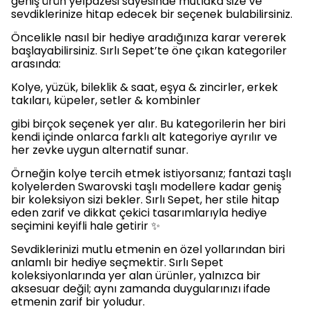
geniş ürün yelpazesi sayesinde mutlaka size ve
sevdiklerinize hitap edecek bir seçenek bulabilirsiniz.
Öncelikle nasıl bir hediye aradığınıza karar vererek
başlayabilirsiniz. Sırlı Sepet’te öne çıkan kategoriler
arasında:
Kolye, yüzük, bileklik & saat, eşya & zincirler, erkek
takıları, küpeler, setler & kombinler
gibi birçok seçenek yer alır. Bu kategorilerin her biri
kendi içinde onlarca farklı alt kategoriye ayrılır ve
her zevke uygun alternatif sunar.
Örneğin kolye tercih etmek istiyorsanız; fantazi taşlı
kolyelerden Swarovski taşlı modellere kadar geniş
bir koleksiyon sizi bekler. Sırlı Sepet, her stile hitap
eden zarif ve dikkat çekici tasarımlarıyla hediye
seçimini keyifli hale getirir ✨
Sevdiklerinizi mutlu etmenin en özel yollarından biri
anlamlı bir hediye seçmektir. Sırlı Sepet
koleksiyonlarında yer alan ürünler, yalnızca bir
aksesuar değil; aynı zamanda duygularınızı ifade
etmenin zarif bir yoludur.