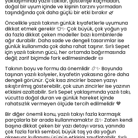
yaklaşımında yazılı takılar, gösterişe kaçmadan,
doğal bir uyum içinde ve kişinin tarzını yormadan
taşındığında çok daha güçlü bir etki bırakır 🌿
Öncelikle yazılı takının günlük kıyafetlerle uyumuna
dikkat etmek gerekir 👕✨ Çok büyük, çok yoğun ya
da fazla dikkat çeken modeller bazı kombinlerde
ağır durabilir. Daha sade ve dengeli tasarımlar ise
günlük kullanımda çok daha rahat taşınır. Sırlı Sepet
için yazılı takının gücü, her ortamda bağırmasında
değil; zarif biçimde fark edilmesindedir 📜
Takının boyu ve formu da önemlidir 📿✨ Boyunda
taşınan yazılı kolyeler, kıyafetin yakasına göre daha
dengeli görünür. Çok kısa zincirler bazen yazıyı
sıkıştırılmış gösterebilir, çok uzun zincirler ise yazının
etkisini azaltabilir. Sırlı Sepet yaklaşımında yazılı takı,
vücutta doğal duran ve günlük hareket içinde
rahatsızlık vermeyen ölçüde tercih edilmelidir 🤎
Bir diğer önemli konu, yazılı takıyı fazla karmaşık
parçalarla bir arada kullanmamaktır ⚖️✨ Zaten kendi
başına dikkat çeken bir yazı detayı varsa, yanında
çok fazla farklı sembol, büyük taş ya da yoğun
aksesuar kullanımı ürünün etkisini zayıflatabilir. Sırlı