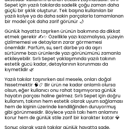
Sepet için yazılı takılarda sadelik çoğu zaman daha
güçlü bir şıklık oluşturur. Tek başına kullanılan bir
yazılı kolye ya da daha sakin parçalarla tamamlanan
bir model çok daha zarif görünür 🌙
Günlük hayatta taşırken ürünün bakımına da dikkat
etmek gerekir ✍️✨ Özellikle yazı kazımalıysa, yüzeyin
çizilmemesi ve detayların zarar görmemesi
önemlidir. Parfüm, su, sert darbe ya da aşırı
sürtünme bazı ürünlerde yazı görünümünü zamanla
etkileyebilir. Sırlı Sepet yaklaşımında yazılı takının
estetik gücü kadar, detaylarının korunması da
kıymetlidir 🌿
Yazılı takılar taşınırken asıl mesele, onları doğal
hissetmektir 🧠📿 Bir ürün ne kadar anlamlı olursa
olsun, eğer kullanıcı onu rahat taşımıyorsa günlük
hayatın parçası haline gelmez. Sırlı Sepet için doğru
kullanım, takının hem estetik olarak uyum sağlaması
hem de kişinin üzerinde kendiliğinden duruyormuş
gibi görünmesidir. Böylece yazılı takı hem anlamını
korur hem de günlük stile zarif bir karakter katar 💎
Sonuç olarak yazılı takılar günlük hayatta sade,