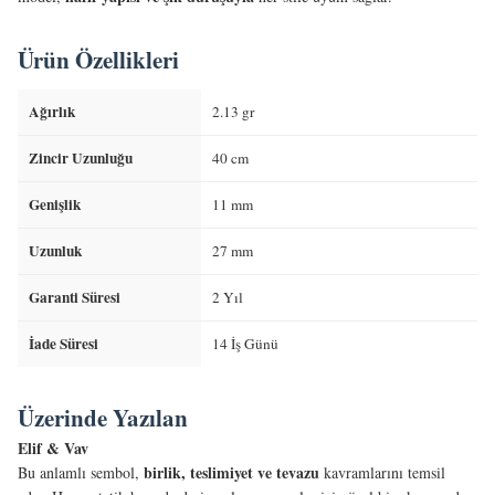
Ürün Özellikleri
Ağırlık
2.13 gr
Zincir Uzunluğu
40 cm
Genişlik
11 mm
Uzunluk
27 mm
Garanti Süresi
2 Yıl
İade Süresi
14 İş Günü
Üzerinde Yazılan
Elif & Vav
birlik, teslimiyet ve tevazu
Bu anlamlı sembol,
kavramlarını temsil