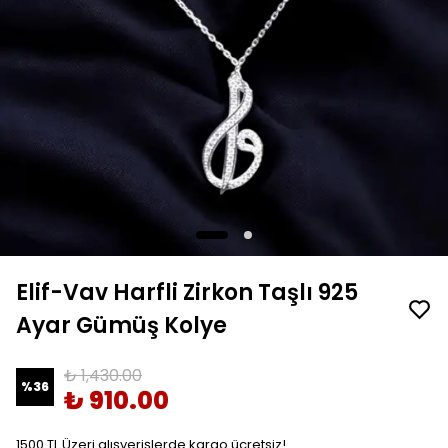
Elif-Vav Harfli Zirkon Taşlı 925
Ayar Gümüş Kolye
₺ 1,430.00
%
36
₺ 910.00
1500 TL Üzeri alışverişlerde kargo ücretsiz!