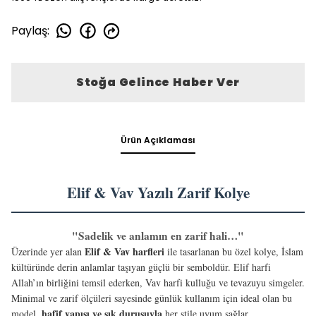
Paylaş
:
Stoğa Gelince Haber Ver
Ürün Açıklaması
Elif & Vav Yazılı Zarif Kolye
"Sadelik ve anlamın en zarif hali…"
Elif & Vav harfleri
Üzerinde yer alan
ile tasarlanan bu özel kolye, İslam
kültüründe derin anlamlar taşıyan güçlü bir semboldür. Elif harfi
Allah’ın birliğini temsil ederken, Vav harfi kulluğu ve tevazuyu simgeler.
Minimal ve zarif ölçüleri sayesinde günlük kullanım için ideal olan bu
hafif yapısı ve şık duruşuyla
model,
her stile uyum sağlar.