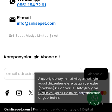
0551 154 72 91
E-mail
info@sirlisepet.com
Sırlı Sepet Medya Limited Şirketi
Kampanyalar için Abone ol!
Abone ol!
Alışveriş deneyiminizi iyileştirmek için
yasal düzenlemelere uygun çerezler
(cookies) kullanıyoruz. Detaylı bilgiye
Gizlilik ve Çerez Politikası
sayfamızdan
erişebilirsiniz.
Anladım
Performance Marketing by
o2 Dijital
©
sirlisepet.com
|