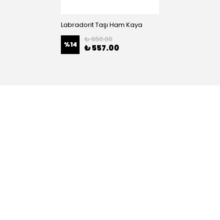
Labradorit Taşı Ham Kaya
₺ 650.00
%
14
₺ 557.00