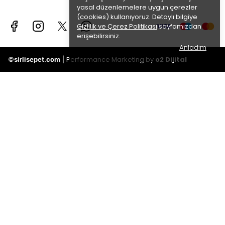
yasal düzenlemelere uygun çerezler
(cookies) kullanıyoruz. Detaylı bilgiye
Gizlilik ve Çerez Politikası
sayfamızdan
erişebilirsiniz.
Anladım
Performance Marketing by
o2 Dijital
©
sirlisepet.com
|
Taksitli
Oran
fiyatlar
2
1355.38 TL
Taksit
3
1382.21 TL
Taksit
4
1382.21 TL
Taksit
5
1382.21 TL
Taksit