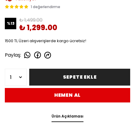
1 değerlendirme
₺ 1,499.00
%
13
₺ 1,299.00
1500 TL Üzeri alışverişlerde kargo ücretsiz!
Paylaş
:
SEPETE EKLE
HEMEN AL
Ürün Açıklaması