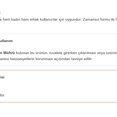
u
e hem kadın hem erkek kullanıcılar için uygundur. Zamansız formu ile 
Kullanım
an Mührü
bulunan bu ürünün, tuvalete girerken çıkarılması veya üzerini
manevi hassasiyetlerin korunması açısından tavsiye edilir.
isi
dür.