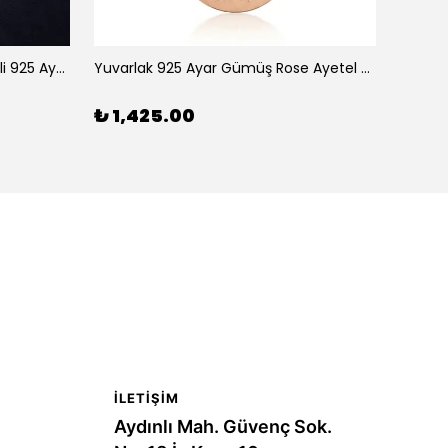
Filistin Haritası ve Bayrağı Motifli 925 Ayar Gümüş Kolye
Yuvarlak 925 Ayar Gümüş Rose Ayetel Kürsi Kadın Kolye
₺ 1,425.00
₺ 4,
İLETIŞIM
Aydınlı Mah. Güvenç Sok.