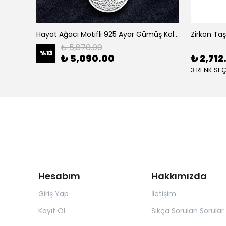
ye
Hayat Ağacı Motifli 925 Ayar Gümüş Kolye
₺ 5,870.00
%
13
₺ 5,090.00
₺ 2,712
3 RENK SE
Hesabım
Hakkımızda
Giriş Yap
İletişim
Kayıt Ol
Sıkça Sorulan Sorular