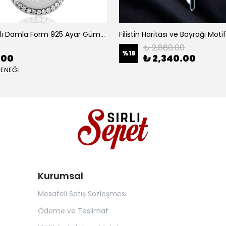
Zirkon Taşlı Damla Form 925 Ayar Gümüş Nazar Duası Kadın Kolye
₺ 2,860.00
%
18
.00
₺ 2,340.00
ÇENEĞİ
Kurumsal
Mesafeli Satış Sözleşmesi
Ödeme ve Teslimat