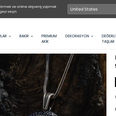
görmek ve online alışveriş yapmak
geyi seçin.
RLAR
BAKIR
PREMIUM
DEKORASYON
DEĞERLİ
AKİK
TAŞLAR