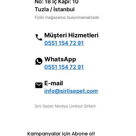
No: 18 İç Kapı: 10
Tuzla / İstanbul
Fiziki mağazamız bulunmamaktadır.
Müşteri Hizmetleri
0551 154 72 91
WhatsApp
0551 154 72 91
E-mail
info@sirlisepet.com
Sırlı Sepet Medya Limited Şirketi
Kampanyalar için Abone ol!