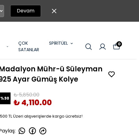
Devam
ÇOK
SPİRİTÜEL
0
SATANLAR
Madalyon Mühr-ü Süleyman
925 Ayar Gümüş Kolye
₺ 5,850.00
%
30
₺ 4,110.00
1500 TL Üzeri alışverişlerde kargo ücretsiz!
Paylaş
: