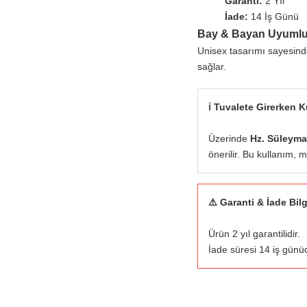
Garanti:
2 Yıl
İade:
14 İş Günü
Bay & Bayan Uyuml
Unisex tasarımı sayesind
sağlar.
ℹ️ Tuvalete Girerken 
Üzerinde
Hz. Süleym
önerilir. Bu kullanım, 
⚠️ Garanti & İade Bilg
Ürün 2 yıl garantilidir.
İade süresi 14 iş günü