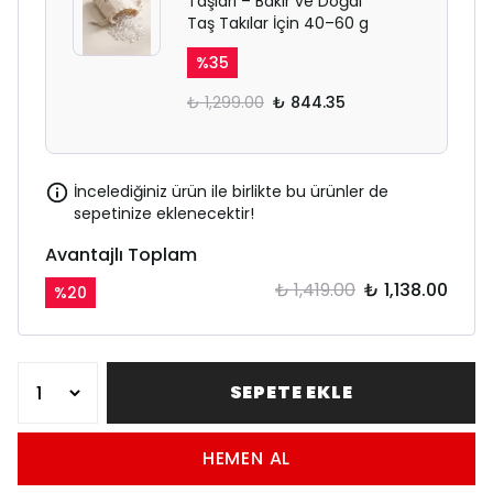
Taşları – Bakır ve Doğal
Taş Takılar İçin 40–60 g
%
35
₺ 1,299.00
₺ 844.35
İncelediğiniz ürün ile birlikte bu ürünler de
sepetinize eklenecektir!
Avantajlı Toplam
₺ 1,419.00
₺ 1,138.00
%
20
SEPETE EKLE
HEMEN AL