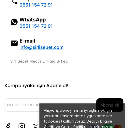
0551 154 72 91
WhatsApp
0551 154 72 91
E-mail
info@sirlisepet.com
Sırlı Sepet Medya Limited Şirketi
Kampanyalar için Abone ol!
Abone ol!
Alışveriş deneyiminizi iyileştirmek için
yasal düzenlemelere uygun çerezler
(cookies) kullanıyoruz. Detaylı bilgiye
Gizlilik ve Çerez Politikası
sayfamızdan