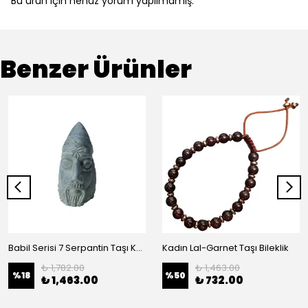
Bu ürün için henüz yorum yapılmamış.
Benzer Ürünler
Babil Serisi 7 Serpantin Taşı Kafa Büstü (El İşçiliği)
Kadın Lal-Garnet Taşı Bileklik
₺ 1,782.00
₺ 1,463.00
%
18
%
50
₺ 1,463.00
₺ 732.00