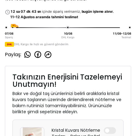
12 sa 07 dk 43 sn
içinde sipariş verirseniz,
bugün işleme alınır.
11–12 Ağustos arasında tahmini teslimat
DHL
07/08
10/08
11/08–12/08
Sipariş
DHL Kargo
Teslimat
DHL Kargo ile hızlı ve güvenli gönderim
DHL
Paylaş
:
Takınızın Enerjisini Tazelemeyi
Unutmayın!
Bakır ve doğal taş ürünlerinizi belirli aralıklarla kristal
kuvars taşlarının üzerinde dinlendirerek nötrleme ve
bakım rutininizi tamamlayabilirsiniz. Ürününüzle
birlikte şimdi sepetinize ekleyin.
Kristal Kuvars Nötrleme