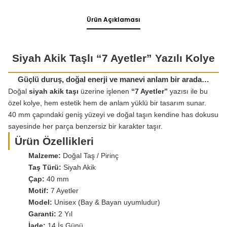
Ürün Açıklaması
Siyah Akik Taşlı “7 Ayetler” Yazılı Kolye
Güçlü duruş, doğal enerji ve manevi anlam bir arada…
Doğal
siyah akik taşı
üzerine işlenen
“7 Ayetler”
yazısı ile bu
özel kolye, hem estetik hem de anlam yüklü bir tasarım sunar.
40 mm çapındaki geniş yüzeyi ve doğal taşın kendine has dokusu
sayesinde her parça benzersiz bir karakter taşır.
Ürün Özellikleri
Malzeme:
Doğal Taş / Pirinç
Taş Türü:
Siyah Akik
Çap:
40 mm
Motif:
7 Ayetler
Model:
Unisex (Bay & Bayan uyumludur)
Garanti:
2 Yıl
İade:
14 İş Günü