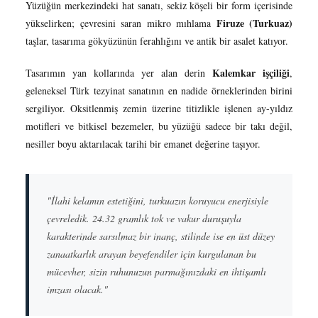
Yüzüğün merkezindeki hat sanatı, sekiz köşeli bir form içerisinde
Firuze (Turkuaz)
yükselirken; çevresini saran mikro mıhlama
taşlar, tasarıma gökyüzünün ferahlığını ve antik bir asalet katıyor.
Kalemkar işçiliği
Tasarımın yan kollarında yer alan derin
,
geleneksel Türk tezyinat sanatının en nadide örneklerinden birini
sergiliyor. Oksitlenmiş zemin üzerine titizlikle işlenen ay-yıldız
motifleri ve bitkisel bezemeler, bu yüzüğü sadece bir takı değil,
nesiller boyu aktarılacak tarihi bir emanet değerine taşıyor.
"İlahi kelamın estetiğini, turkuazın koruyucu enerjisiyle
çevreledik. 24.32 gramlık tok ve vakur duruşuyla
karakterinde sarsılmaz bir inanç, stilinde ise en üst düzey
zanaatkarlık arayan beyefendiler için kurgulanan bu
mücevher, sizin ruhunuzun parmağınızdaki en ihtişamlı
imzası olacak."