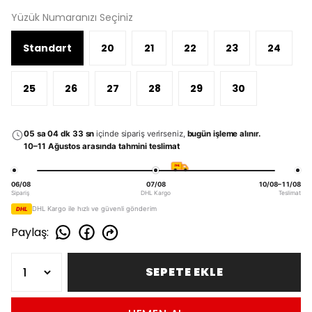
Yüzük Numaranızı Seçiniz
Standart
20
21
22
23
24
25
26
27
28
29
30
05 sa 04 dk 33 sn
içinde sipariş verirseniz,
bugün işleme alınır.
10–11 Ağustos arasında tahmini teslimat
DHL
06/08
07/08
10/08–11/08
Sipariş
DHL Kargo
Teslimat
DHL Kargo ile hızlı ve güvenli gönderim
DHL
Paylaş
:
SEPETE EKLE