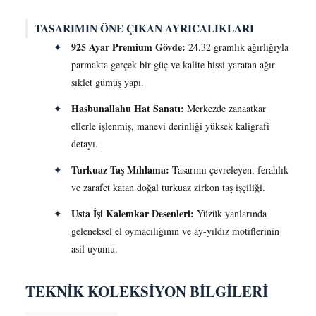
TASARIMIN ÖNE ÇIKAN AYRICALIKLARI
925 Ayar Premium Gövde:
✦
24.32 gramlık ağırlığıyla
parmakta gerçek bir güç ve kalite hissi yaratan ağır
sıklet gümüş yapı.
Hasbunallahu Hat Sanatı:
✦
Merkezde zanaatkar
ellerle işlenmiş, manevi derinliği yüksek kaligrafi
detayı.
Turkuaz Taş Mıhlama:
✦
Tasarımı çevreleyen, ferahlık
ve zarafet katan doğal turkuaz zirkon taş işçiliği.
Usta İşi Kalemkar Desenleri:
✦
Yüzük yanlarında
geleneksel el oymacılığının ve ay-yıldız motiflerinin
asil uyumu.
TEKNİK KOLEKSİYON BİLGİLERİ