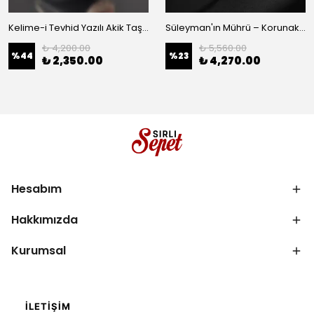
Kelime-i Tevhid Yazılı Akik Taşlı 925 Ayar Gümüş Yüzük
Süleyman'ın Mührü – Korunaklı Taç | 925 Ayar Gümüş Yüzük
₺ 4,200.00
₺ 5,560.00
%
44
%
23
₺ 2,350.00
₺ 4,270.00
Hesabım
Hakkımızda
Kurumsal
İLETIŞIM