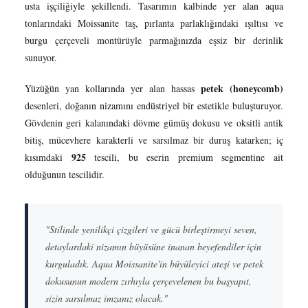
usta işçiliğiyle şekillendi. Tasarımın kalbinde yer alan aqua
tonlarındaki Moissanite taş, pırlanta parlaklığındaki ışıltısı ve
burgu çerçeveli montürüyle parmağınızda eşsiz bir derinlik
sunuyor.
petek (honeycomb)
Yüzüğün yan kollarında yer alan hassas
desenleri, doğanın nizamını endüstriyel bir estetikle buluşturuyor.
Gövdenin geri kalanındaki dövme gümüş dokusu ve oksitli antik
bitiş, mücevhere karakterli ve sarsılmaz bir duruş katarken; iç
925
kısımdaki
tescili, bu eserin premium segmentine ait
olduğunun tescilidir.
"Stilinde yenilikçi çizgileri ve gücü birleştirmeyi seven,
detaylardaki nizamın büyüsüne inanan beyefendiler için
kurguladık. Aqua Moissanite'in büyüleyici ateşi ve petek
dokusunun modern zırhıyla çerçevelenen bu başyapıt,
sizin sarsılmaz imzanız olacak."