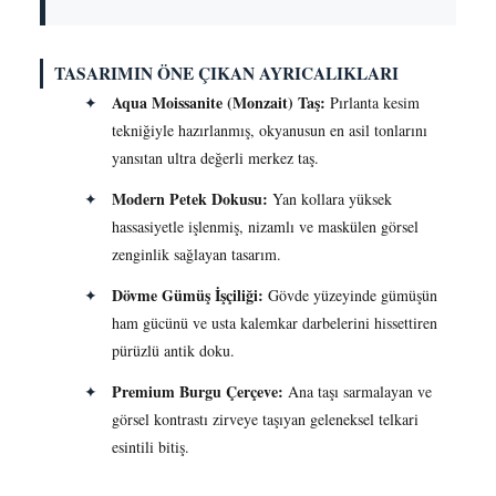
TASARIMIN ÖNE ÇIKAN AYRICALIKLARI
Aqua Moissanite (Monzait) Taş:
✦
Pırlanta kesim
tekniğiyle hazırlanmış, okyanusun en asil tonlarını
yansıtan ultra değerli merkez taş.
Modern Petek Dokusu:
✦
Yan kollara yüksek
hassasiyetle işlenmiş, nizamlı ve maskülen görsel
zenginlik sağlayan tasarım.
Dövme Gümüş İşçiliği:
✦
Gövde yüzeyinde gümüşün
ham gücünü ve usta kalemkar darbelerini hissettiren
pürüzlü antik doku.
Premium Burgu Çerçeve:
✦
Ana taşı sarmalayan ve
görsel kontrastı zirveye taşıyan geleneksel telkari
esintili bitiş.