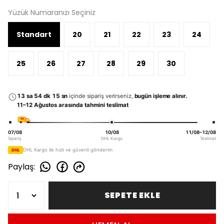
Yüzük Numaranızı Seçiniz
Standart
20
21
22
23
24
25
26
27
28
29
30
13 sa 54 dk 15 sn
içinde sipariş verirseniz,
bugün işleme alınır.
11–12 Ağustos arasında tahmini teslimat
DHL
07/08
10/08
11/08–12/08
Sipariş
DHL Kargo
Teslimat
DHL Kargo ile hızlı ve güvenli gönderim
DHL
Paylaş
:
SEPETE EKLE