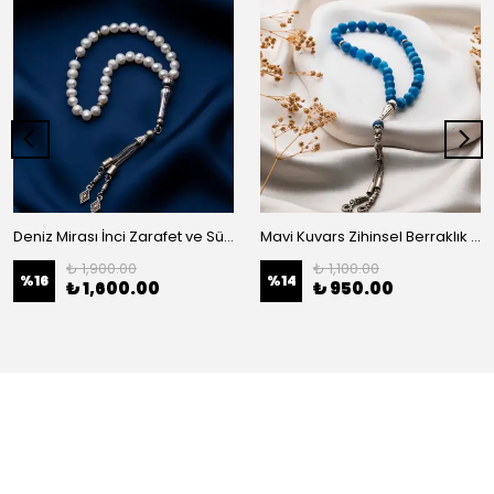
Deniz Mirası İnci Zarafet ve Sükunet Doğal Habbe Tesbih
Mavi Kuvars Zihinsel Berraklık ve İletişim Küre Kesim Doğaltaş Tesbih
₺ 1,900.00
₺ 1,100.00
%
16
%
14
₺ 1,600.00
₺ 950.00