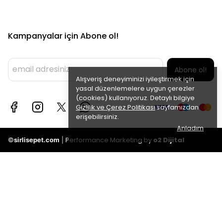
Kampanyalar için Abone ol!
Abone ol!
Alışveriş deneyiminizi iyileştirmek için
yasal düzenlemelere uygun çerezler
(cookies) kullanıyoruz. Detaylı bilgiye
Gizlilik ve Çerez Politikası
sayfamızdan
erişebilirsiniz.
Anladım
Performance Marketing by
o2 Dijital
©
sirlisepet.com
|
Taksitli
Oran
fiyatlar
2
1043.41 TL
Taksit