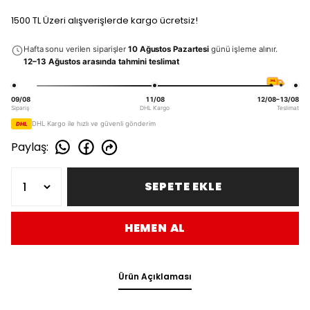
1500 TL Üzeri alışverişlerde kargo ücretsiz!
Hafta sonu verilen siparişler
10 Ağustos Pazartesi
günü işleme alınır.
12–13 Ağustos arasında tahmini teslimat
DHL
09/08
11/08
12/08–13/08
Sipariş
DHL Kargo
Teslimat
DHL Kargo ile hızlı ve güvenli gönderim
DHL
Paylaş
:
SEPETE EKLE
HEMEN AL
Ürün Açıklaması