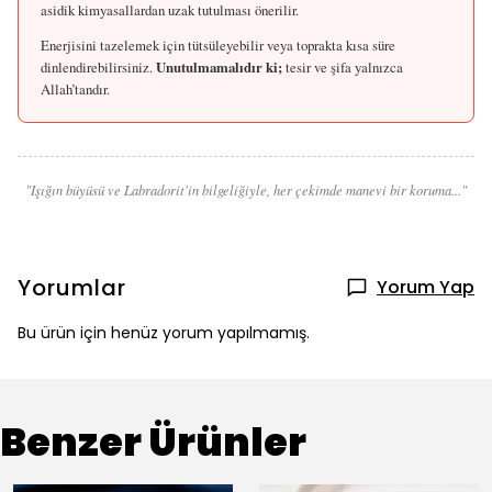
asidik kimyasallardan uzak tutulması önerilir.
Enerjisini tazelemek için tütsüleyebilir veya toprakta kısa süre
dinlendirebilirsiniz.
Unutulmamalıdır ki;
tesir ve şifa yalnızca
Allah’tandır.
"Işığın büyüsü ve Labradorit'in bilgeliğiyle, her çekimde manevi bir koruma..."
Yorumlar
Yorum Yap
Bu ürün için henüz yorum yapılmamış.
Benzer Ürünler