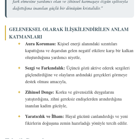
fark etmesine yardımcı olan ve zihinsel karmaşayı özgün ışıltısıyla
dağıttığına inanılan güçlü bir dönüşüm kristalidir."
GELENEKSEL OLARAK İLIŞKILENDIRILEN ANLAM
KATMANLARI
Aura Koruması:
✦
Kişisel enerji alanındaki sızıntıları
kapattığına ve dışarıdan gelen negatif etkilere karşı bir kalkan
oluşturduğuna yardımcı niyetle,
Sezgi ve Farkındalık:
✦
Üçüncü gözü aktive ederek sezgileri
güçlendirdiğine ve olayların ardındaki gerçekleri görmeye
destek olması amacıyla,
Zihinsel Denge:
✦
Korku ve güvensizlik duygularını
yatıştırdığına, zihni gereksiz endişelerden arındırdığına
inanılan kadim gücüyle,
Yaratıcılık ve İlham:
✦
Hayal gücünü canlandırdığı ve yeni
fikirlerin doğuşuna zemin hazırladığı yönüyle tercih edilir.