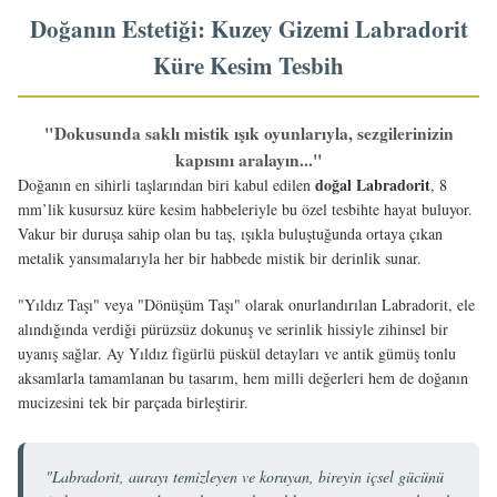
Doğanın Estetiği: Kuzey Gizemi Labradorit
Küre Kesim Tesbih
"Dokusunda saklı mistik ışık oyunlarıyla, sezgilerinizin
kapısını aralayın..."
doğal Labradorit
Doğanın en sihirli taşlarından biri kabul edilen
, 8
mm’lik kusursuz küre kesim habbeleriyle bu özel tesbihte hayat buluyor.
Vakur bir duruşa sahip olan bu taş, ışıkla buluştuğunda ortaya çıkan
metalik yansımalarıyla her bir habbede mistik bir derinlik sunar.
"Yıldız Taşı" veya "Dönüşüm Taşı" olarak onurlandırılan Labradorit, ele
alındığında verdiği pürüzsüz dokunuş ve serinlik hissiyle zihinsel bir
uyanış sağlar. Ay Yıldız figürlü püskül detayları ve antik gümüş tonlu
aksamlarla tamamlanan bu tasarım, hem milli değerleri hem de doğanın
mucizesini tek bir parçada birleştirir.
"Labradorit, aurayı temizleyen ve koruyan, bireyin içsel gücünü