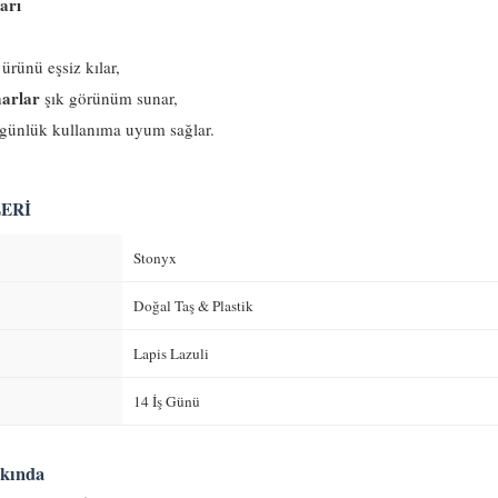
arı
ürünü eşsiz kılar,
marlar
şık görünüm sunar,
günlük kullanıma uyum sağlar.
ERI
Stonyx
Doğal Taş & Plastik
Lapis Lazuli
14 İş Günü
kkında