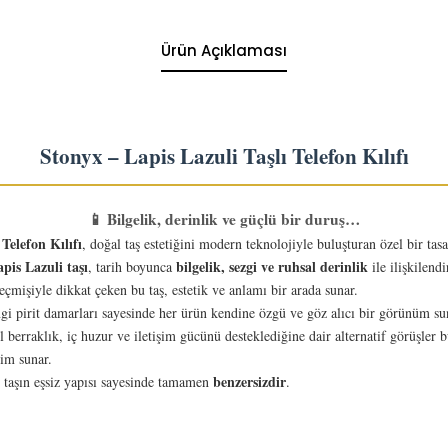
Ürün Açıklaması
Stonyx – Lapis Lazuli Taşlı Telefon Kılıfı
📱 Bilgelik, derinlik ve güçlü bir duruş…
Telefon Kılıfı
, doğal taş estetiğini modern teknolojiyle buluşturan özel bir tas
pis Lazuli taşı
bilgelik, sezgi ve ruhsal derinlik
, tarih boyunca
ile ilişkilend
mişiyle dikkat çeken bu taş, estetik ve anlamı bir arada sunar.
engi pirit damarları sayesinde her ürün kendine özgü ve göz alıcı bir görünüm su
el berraklık, iç huzur ve iletişim gücünü desteklediğine dair alternatif görüşle
yim sunar.
benzersizdir
l taşın eşsiz yapısı sayesinde tamamen
.