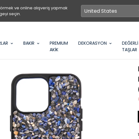
görmek ve online alışveriş yapmak
geyi seçin.
RLAR
BAKIR
PREMIUM
DEKORASYON
DEĞERLİ
AKİK
TAŞLAR