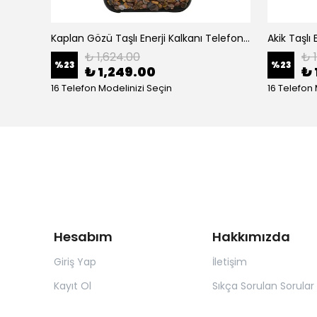
Zebercet Taşlı Enerji Kalkanı Telefon Kılıfı iPhone (Stonyx)
Kaplan Gözü Taşlı Enerji Kalkanı Telefon Kılıfı iPhone (Stonyx)
₺ 1,624.00
₺ 
%
23
%
23
₺ 1,249.00
₺ 
16 Telefon Modelinizi Seçin
16 Telefon 
Hesabım
Hakkımızda
Giriş Yap
İletişim
Kayıt Ol
Sıkça Sorulan Sorular