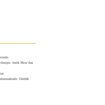
arımdır.
irilmiştir. Antik Mısır’dan
nar.
r bulunmaktadır. Günlük