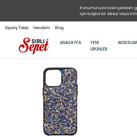
Konumunuza özel içerikleri 
için başka bir ülkeyi veya böl
Sipariş Takip
Hesabım
Blog
ANASAYFA
YENİ
AKSESUA
ÜRÜNLER