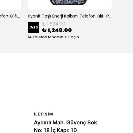
Ametist Taşlı Enerji Kalkanı Telefon Kılıfı iPhone (Stonyx)
Kyanit Taşlı Enerji Kalkanı Telefon Kılıfı İPhone (Stonyx)
₺ 1,624.00
%
23
%
23
₺ 1,249.00
14 Telefon Modelinizi Seçin
15 Tele
İLETIŞIM
Aydınlı Mah. Güvenç Sok.
No: 18 İç Kapı: 10