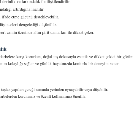
 derinlik ve farkındalık ile ilişkilendirilir.
ndalığı artırdığına inanılır.
ifade etme gücünü destekleyebilir.
üşünceleri dengelediği düşünülür.
ert zemin üzerinde altın pirit damarları ile dikkat çeker.
lık
darbelere karşı korurken, doğal taş dokusuyla estetik ve dikkat çekici bir görü
anım kolaylığı sağlar ve günlük hayatınızda konforlu bir deneyim sunar.
taşlar, yapıları gereği zamanla yerinden oynayabilir veya düşebilir.
rbelerden korumanız ve özenli kullanmanız önerilir.