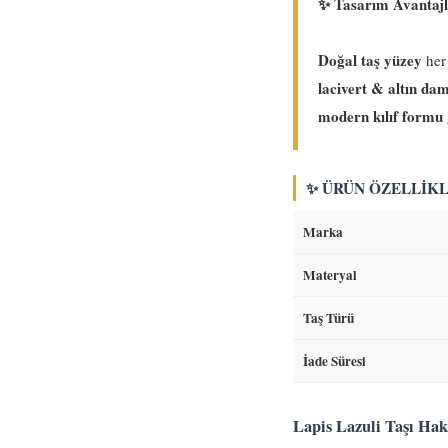
✨ Tasarım Avantajl
Doğal taş yüzey
her 
lacivert & altın da
modern kılıf formu
✨ ÜRÜN ÖZELLIKL
Marka
Materyal
Taş Türü
İade Süresi
Lapis Lazuli Taşı Ha