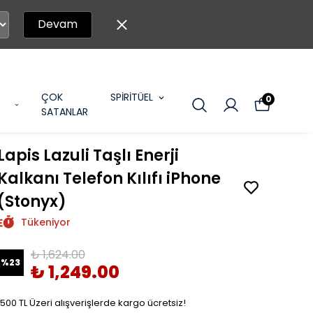
Devam
ÇOK
SPİRİTÜEL
0
SATANLAR
Lapis Lazuli Taşlı Enerji
Kalkanı Telefon Kılıfı iPhone
(Stonyx)
Tükeniyor
₺ 1,624.00
%
23
₺ 1,249.00
1500 TL Üzeri alışverişlerde kargo ücretsiz!