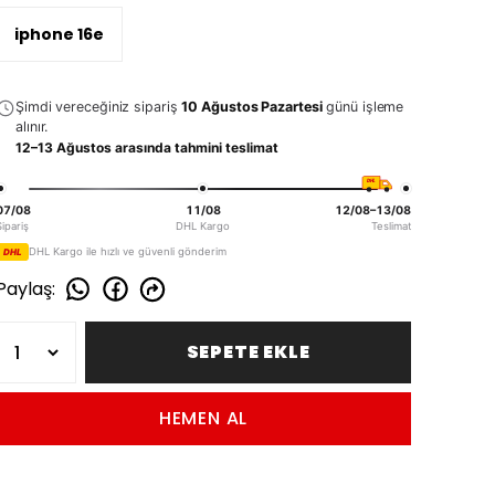
iphone 16e
Şimdi vereceğiniz sipariş
10 Ağustos Pazartesi
günü işleme
alınır.
12–13 Ağustos arasında tahmini teslimat
DHL
07/08
11/08
12/08–13/08
Sipariş
DHL Kargo
Teslimat
DHL Kargo ile hızlı ve güvenli gönderim
DHL
Paylaş
:
SEPETE EKLE
HEMEN AL