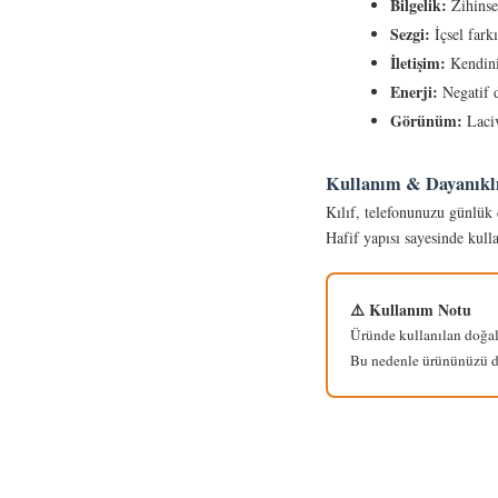
Bilgelik:
Zihinsel
Sezgi:
İçsel farkı
İletişim:
Kendini 
Enerji:
Negatif d
Görünüm:
Laciv
Kullanım & Dayanıklı
Kılıf, telefonunuzu günlük 
Hafif yapısı sayesinde kull
⚠️ Kullanım Notu
Üründe kullanılan doğal 
Bu nedenle ürününüzü da