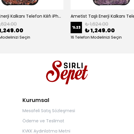
Akik Taşlı Enerji Kalkanı Telefon Kılıfı iPhone (Stonyx)
1,624.00
₺ 1,624.00
%
23
1,249.00
₺ 1,249.00
Modelinizi Seçin
16 Telefon Modelinizi Seçin
Kurumsal
Mesafeli Satış Sözleşmesi
Ödeme ve Teslimat
KVKK Aydınlatma Metni