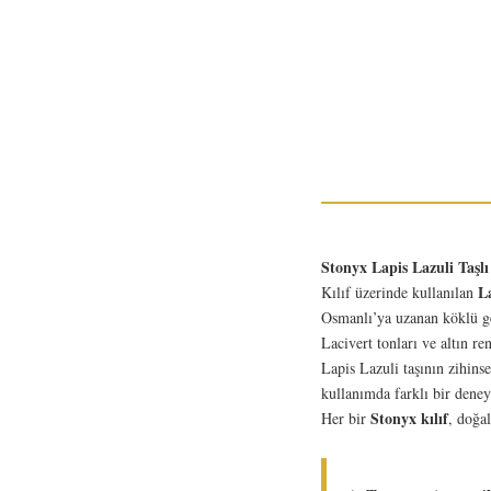
Stonyx Lapis Lazuli Taşlı 
La
Kılıf üzerinde kullanılan
Osmanlı’ya uzanan köklü geç
Lacivert tonları ve altın r
Lapis Lazuli taşının zihins
kullanımda farklı bir dene
Stonyx kılıf
Her bir
, doğa