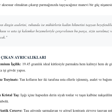
bir aksesuar olmaktan çıkarıp parmağınızda taşıyacağınız manevi bir güç nişanes
ın dingin asaletini, ruhunda ise mühürlerin kadim hikmetini taşıyan beyefendile
okusu ve usta işi kalemkar bezemeleriyle çerçevelenen bu parça, sizin sarsılmaz
acak."
 ÇIKAN AYRICALIKLARI
emium İşçilik:
19.45 gramlık ideal kütlesiyle parmakta hem kaliteyi hem de gü
ta işi gövde yapısı.
z Tezyinatı:
Yan kolların her iki tarafına usta ellerle işlenmiş, asalet ve bağım
 Kristal Taş:
Işığı içine hapseden derin siyah tonlar ve taşın kalbine nakşedi
mbolü.
 Antik Çerçeve:
Taşı güvenle sarmalayan ve görsel kontrastı zirveye taşıyan usta 