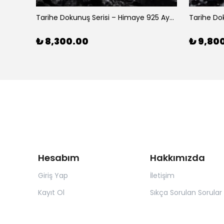
Tarihe Dokunuş Serisi – Selçuklu 925 Ayar Gümüş Yüzük
Tarihe Dokunuş Serisi – Himaye 925 Ayar Gümüş Yüzük
₺ 8,300.00
₺ 9,80
Hesabım
Hakkımızda
Giriş Yap
İletişim
Kayıt Ol
Sıkça Sorulan Sorular