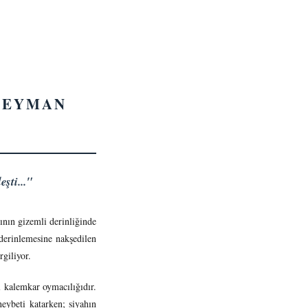
ÜLEYMAN
şti..."
ının gizemli derinliğinde
 derinlemesine nakşedilen
rgiliyor.
 kalemkar oymacılığıdır.
eybeti katarken; siyahın