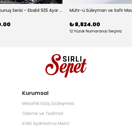
Tarihe Dokunuş Serisi – Ebabil 925 Ayar Gümüş Yüzük
0.00
₺ 8,824.00
12 Yüzük Numaranızı Seçiniz
Kurumsal
Mesafeli Satış Sözleşmesi
Ödeme ve Teslimat
KVKK Aydınlatma Metni