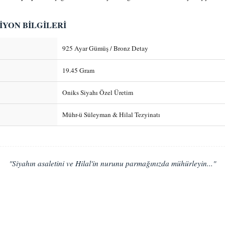
İYON BİLGİLERİ
925 Ayar Gümüş / Bronz Detay
19.45 Gram
Oniks Siyahı Özel Üretim
Mühr-ü Süleyman & Hilal Tezyinatı
"Siyahın asaletini ve Hilal'in nurunu parmağınızda mühürleyin..."