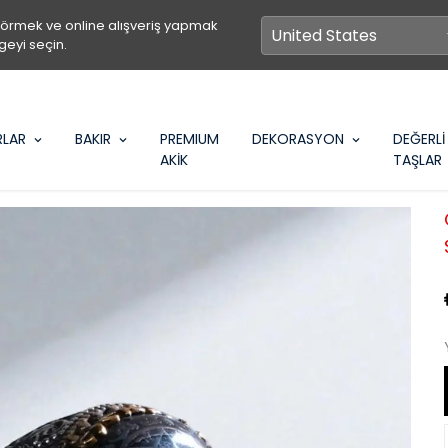
görmek ve online alışveriş yapmak
geyi seçin.
RLAR
BAKIR
PREMIUM
DEKORASYON
DEĞERLİ
AKİK
TAŞLAR