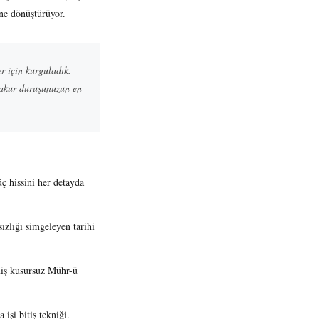
ine dönüştürüyor.
r için kurguladık.
 vakur duruşunuzun en
ç hissini her detayda
sızlığı simgeleyen tarihi
lmiş kusursuz Mühr-ü
işi bitiş tekniği.