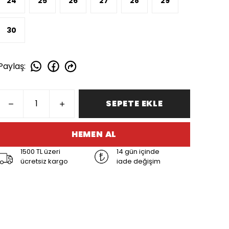
24
25
26
27
28
29
30
Paylaş
:
SEPETE EKLE
HEMEN AL
1500 TL üzeri
14 gün içinde
ücretsiz kargo
iade değişim