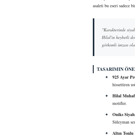
asaleti bu eseri sadece 
"Karakterinde siyah
Hilal'in heybetli d
görkemli imzası ol
TASARIMIN ÖNE
925 Ayar Pr
✦
hissettiren us
Hilal Muhafı
✦
motifler.
Oniks Siyahı
✦
Süleyman se
Altın Tonlu
✦