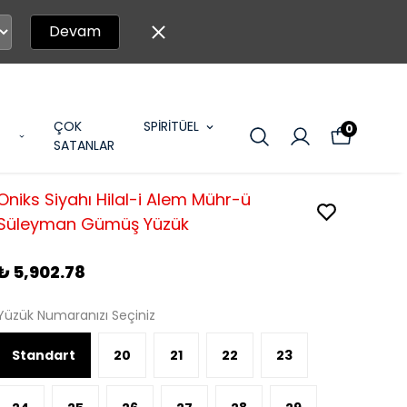
Devam
ÇOK
SPİRİTÜEL
0
SATANLAR
Oniks Siyahı Hilal-i Alem Mühr-ü
Süleyman Gümüş Yüzük
₺ 5,902.78
Yüzük Numaranızı Seçiniz
Standart
20
21
22
23