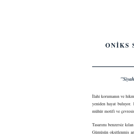
ONİKS 
"Siyah
İlahi korumanın ve hikm
yeniden hayat buluyor. 1
mühür motifi ve çevresin
Tasarımı benzersiz kılan
Gümüşün oksitlenmiş ant