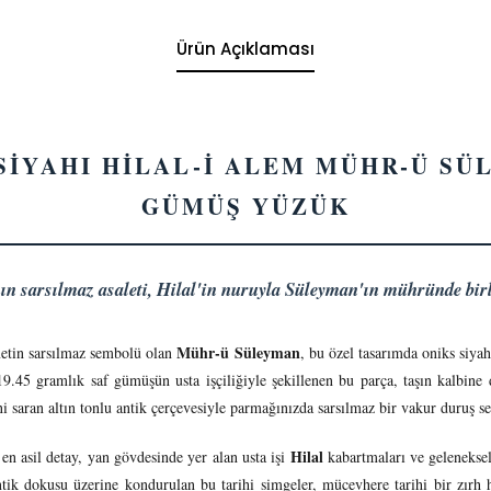
Ürün Açıklaması
SİYAHI HİLAL-İ ALEM MÜHR-Ü S
GÜMÜŞ YÜZÜK
ın sarsılmaz asaleti, Hilal'in nuruyla Süleyman'ın mühründe birle
Mühr-ü Süleyman
etin sarsılmaz sembolü olan
, bu özel tasarımda oniks siyah
9.45 gramlık saf gümüşün usta işçiliğiyle şekillenen bu parça, taşın kalbine
i saran altın tonlu antik çerçevesiyle parmağınızda sarsılmaz bir vakur duruş se
Hilal
 en asil detay, yan gövdesinde yer alan usta işi
kabartmaları ve geleneksel
ik dokusu üzerine kondurulan bu tarihi simgeler, mücevhere tarihi bir zırh h