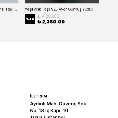
Mühr-ü Süleyman ve Safir Mavisi Taşlı Kalemkar Gümüş Yüzük
Yeşil Akik Taşlı 925 Ayar Gümüş Yüzük
₺ 4,200.00
%
44
₺ 2,350.00
₺ 9,
İLETIŞIM
Aydınlı Mah. Güvenç Sok.
No: 18 İç Kapı: 10
Tuzla / İstanbul