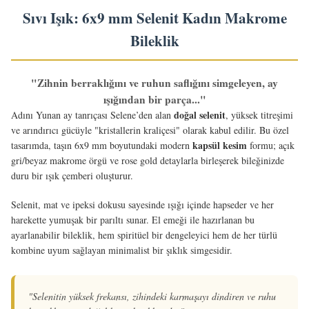
Sıvı Işık: 6x9 mm Selenit Kadın Makrome
Bileklik
"Zihnin berraklığını ve ruhun saflığını simgeleyen, ay
ışığından bir parça..."
doğal selenit
Adını Yunan ay tanrıçası Selene’den alan
, yüksek titreşimi
ve arındırıcı gücüyle "kristallerin kraliçesi" olarak kabul edilir. Bu özel
kapsül kesim
tasarımda, taşın 6x9 mm boyutundaki modern
formu; açık
gri/beyaz makrome örgü ve rose gold detaylarla birleşerek bileğinizde
duru bir ışık çemberi oluşturur.
Selenit, mat ve ipeksi dokusu sayesinde ışığı içinde hapseder ve her
harekette yumuşak bir parıltı sunar. El emeği ile hazırlanan bu
ayarlanabilir bileklik, hem spiritüel bir dengeleyici hem de her türlü
kombine uyum sağlayan minimalist bir şıklık simgesidir.
"Selenitin yüksek frekansı, zihindeki karmaşayı dindiren ve ruhu