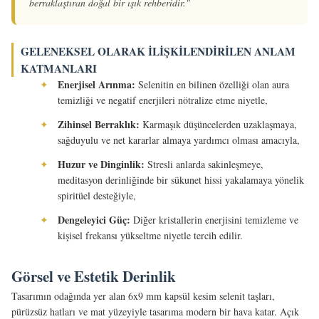
berraklaştıran doğal bir ışık rehberidir."
GELENEKSEL OLARAK İLIŞKILENDIRILEN ANLAM
KATMANLARI
Enerjisel Arınma:
✦
Selenitin en bilinen özelliği olan aura
temizliği ve negatif enerjileri nötralize etme niyetle,
Zihinsel Berraklık:
✦
Karmaşık düşüncelerden uzaklaşmaya,
sağduyulu ve net kararlar almaya yardımcı olması amacıyla,
Huzur ve Dinginlik:
✦
Stresli anlarda sakinleşmeye,
meditasyon derinliğinde bir sükunet hissi yakalamaya yönelik
spiritüel desteğiyle,
Dengeleyici Güç:
✦
Diğer kristallerin enerjisini temizleme ve
kişisel frekansı yükseltme niyetle tercih edilir.
Görsel ve Estetik Derinlik
Tasarımın odağında yer alan 6x9 mm kapsül kesim selenit taşları,
pürüzsüz hatları ve mat yüzeyiyle tasarıma modern bir hava katar. Açık