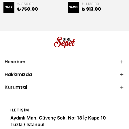
₺ 850.00
₺ 1,138.00
%
12
%
20
₺ 750.00
₺ 913.00
Hesabım
Hakkımızda
Kurumsal
İLETIŞIM
Aydınlı Mah. Güvenç Sok. No: 18 İç Kapı: 10
Tuzla / İstanbul