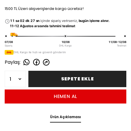
1500 TL Üzeri alışverişlerde kargo ücretsiz!
11 sa 02 dk 27 sn
içinde sipariş verirseniz,
bugün işleme alınır.
11–12 Ağustos arasında tahmini teslimat
DHL
07/08
10/08
11/08–12/08
Sipariş
DHL Kargo
Teslimat
DHL Kargo ile hızlı ve güvenli gönderim
DHL
Paylaş
:
SEPETE EKLE
HEMEN AL
Ürün Açıklaması