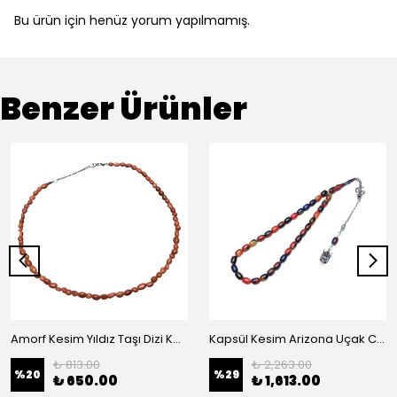
Bu ürün için henüz yorum yapılmamış.
Benzer Ürünler
Amorf Kesim Yıldız Taşı Dizi Kolye
Kapsül Kesim Arizona Uçak Camı Tesbih (12x9 mm)
₺ 813.00
₺ 2,263.00
%
20
%
29
₺ 650.00
₺ 1,613.00