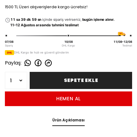
1500 TL Üzeri alışverişlerde kargo ücretsiz!
11 sa 39 dk 58 sn
içinde sipariş verirseniz,
bugün işleme alınır.
11–12 Ağustos arasında tahmini teslimat
DHL
07/08
10/08
11/08–12/08
Sipariş
DHL Kargo
Teslimat
DHL Kargo ile hızlı ve güvenli gönderim
DHL
Paylaş
:
SEPETE EKLE
HEMEN AL
Ürün Açıklaması