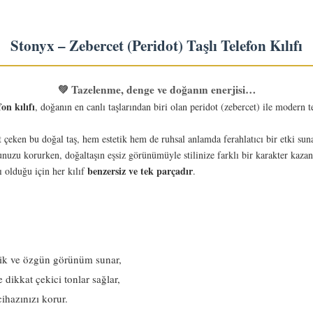
Stonyx – Zebercet (Peridot) Taşlı Telefon Kılıfı
💚 Tazelenme, denge ve doğanın enerjisi…
on kılıfı
, doğanın en canlı taşlarından biri olan peridot (zebercet) ile modern 
t çeken bu doğal taş, hem estetik hem de ruhsal anlamda ferahlatıcı bir etki suna
uzu korurken, doğaltaşın eşsiz görünümüyle stilinize farklı bir karakter kazand
benzersiz ve tek parçadır
ı olduğu için her kılıf
.
tik ve özgün görünüm sunar,
 dikkat çekici tonlar sağlar,
ihazınızı korur.