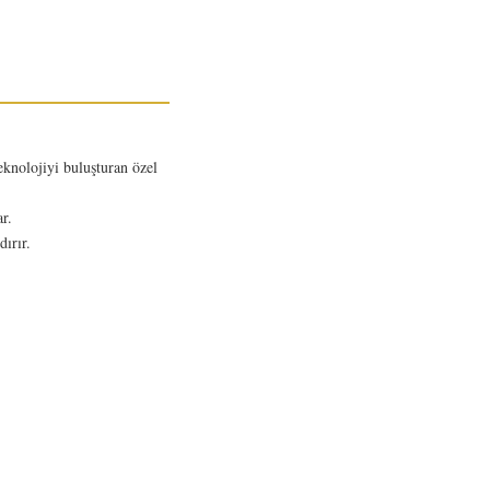
teknolojiyi buluşturan özel
r.
ırır.