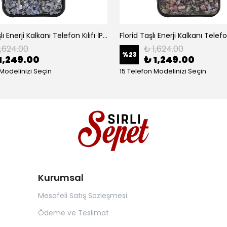
Kyanit Taşlı Enerji Kalkanı Telefon Kılıfı İPhone (Stonyx)
1,624.00
₺ 1,624.00
%
23
1,249.00
₺ 1,249.00
 Modelinizi Seçin
15 Telefon Modelinizi Seçin
Kurumsal
Mesafeli Satış Sözleşmesi
Ödeme ve Teslimat