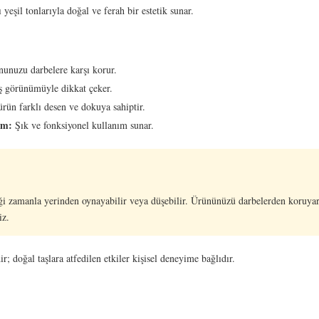
 yeşil tonlarıyla doğal ve ferah bir estetik sunar.
unuzu darbelere karşı korur.
 görünümüyle dikkat çeker.
rün farklı desen ve dokuya sahiptir.
ım:
Şık ve fonksiyonel kullanım sunar.
eği zamanla yerinden oynayabilir veya düşebilir. Ürününüzü darbelerden koruy
iz.
r; doğal taşlara atfedilen etkiler kişisel deneyime bağlıdır.