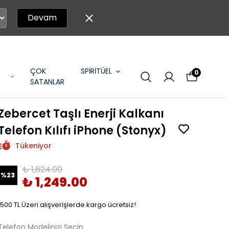
Devam
ÇOK
SPİRİTÜEL
0
SATANLAR
Zebercet Taşlı Enerji Kalkanı
Telefon Kılıfı iPhone (Stonyx)
Tükeniyor
₺ 1,624.00
%
23
₺ 1,249.00
1500 TL Üzeri alışverişlerde kargo ücretsiz!
Telefon Modelinizi Seçin