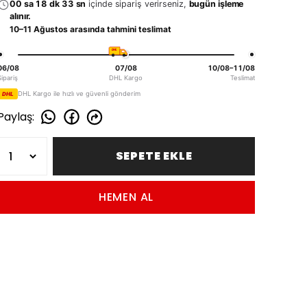
00 sa 18 dk 33 sn
içinde sipariş verirseniz,
bugün işleme
alınır.
10–11 Ağustos arasında tahmini teslimat
DHL
06/08
07/08
10/08–11/08
Sipariş
DHL Kargo
Teslimat
DHL Kargo ile hızlı ve güvenli gönderim
DHL
Paylaş
:
SEPETE EKLE
HEMEN AL