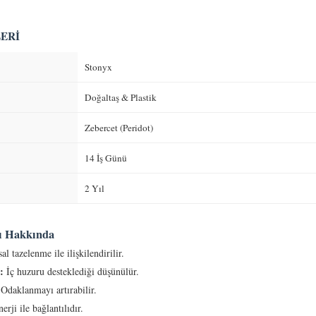
ERI
Stonyx
Doğaltaş & Plastik
Zebercet (Peridot)
14 İş Günü
2 Yıl
şı Hakkında
l tazelenme ile ilişkilendirilir.
:
İç huzuru desteklediği düşünülür.
Odaklanmayı artırabilir.
erji ile bağlantılıdır.