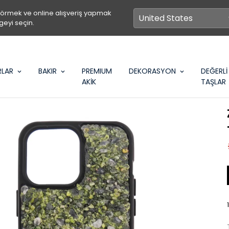
görmek ve online alışveriş yapmak
geyi seçin.
RLAR
BAKIR
PREMIUM
DEKORASYON
DEĞERLİ
AKİK
TAŞLAR