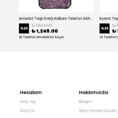
Lapis Lazuli Taşlı Enerji Kalkanı Telefon Kılıfı iPhone (Stonyx)
Ametist Taşlı Enerji Kalkanı Telefon Kılıfı iPhone (Stonyx)
₺ 1,624.00
₺ 
%
23
%
23
₺ 1,249.00
₺ 
16 Telefon Modelinizi Seçin
14 Telefon
Hesabım
Hakkımızda
Giriş Yap
İletişim
Kayıt Ol
Sıkça Sorulan Sorular