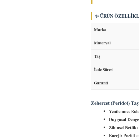
✨ ÜRÜN ÖZELLIKL
Marka
Materyal
Taş
İade Süresi
Garanti
Zebercet (Peridot) Ta
Yenilenme:
Ruhsa
Duygusal Denge
Zihinsel Netlik:
Enerji:
Pozitif en