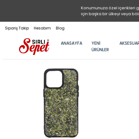
Konumunuza özel içerikleri 
için başka bir ülkeyi veya böl
Sipariş Takip
Hesabım
Blog
ANASAYFA
YENİ
AKSESUA
ÜRÜNLER