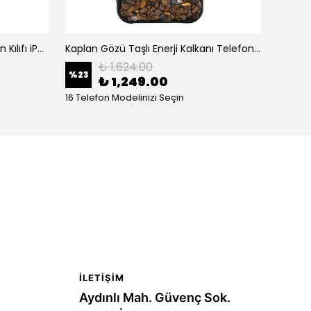
Florid Taşlı Enerji Kalkanı Telefon Kılıfı iPhone (Stonyx)
Kaplan Gözü Taşlı Enerji Kalkanı Telefon Kılıfı iPhone (Stonyx)
₺ 1,624.00
%
23
%
23
₺ 1,249.00
16 Telefon Modelinizi Seçin
16 Tele
İLETIŞIM
Aydınlı Mah. Güvenç Sok.