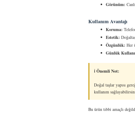
Görünüm:
Canlı
Kullanım Avantajı
Koruma:
Telefon
Estetik:
Doğaltaş
Özgünlük:
Her ü
Günlük Kullan
ℹ️ Önemli Not:
Doğal taşlar yapısı ger
kullanım sağlayabilirsin
Bu ürün tıbbi amaçlı değildi