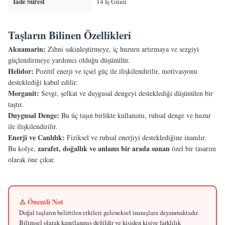
İade Süresi
14 İş Günü
Taşların Bilinen Özellikleri
Akuamarin:
Zihni sakinleştirmeye, iç huzuru artırmaya ve sezgiyi
güçlendirmeye yardımcı olduğu düşünülür.
Helidor:
Pozitif enerji ve içsel güç ile ilişkilendirilir, motivasyonu
desteklediği kabul edilir.
Morganit:
Sevgi, şefkat ve duygusal dengeyi desteklediği düşünülen bir
taştır.
Duygusal Denge:
Bu üç taşın birlikte kullanımı, ruhsal denge ve huzur
ile ilişkilendirilir.
Enerji ve Canlılık:
Fiziksel ve ruhsal enerjiyi desteklediğine inanılır.
zarafet, doğallık ve anlamı bir arada sunan
Bu kolye,
özel bir tasarım
olarak öne çıkar.
⚠️ Önemli Not
Doğal taşların belirtilen etkileri geleneksel inanışlara dayanmaktadır.
Bilimsel olarak kanıtlanmış değildir ve kişiden kişiye farklılık