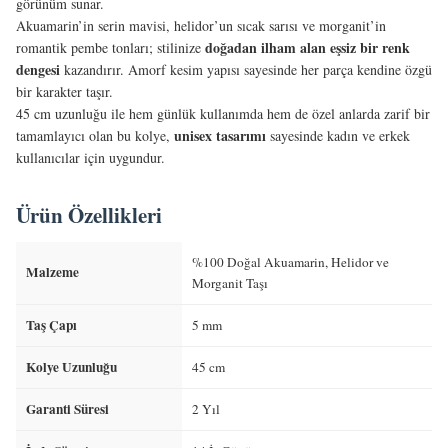
görünüm sunar.
Akuamarin’in serin mavisi, helidor’un sıcak sarısı ve morganit’in
doğadan ilham alan eşsiz bir renk
romantik pembe tonları; stilinize
dengesi
kazandırır. Amorf kesim yapısı sayesinde her parça kendine özgü
bir karakter taşır.
45 cm uzunluğu ile hem günlük kullanımda hem de özel anlarda zarif bir
unisex tasarımı
tamamlayıcı olan bu kolye,
sayesinde kadın ve erkek
kullanıcılar için uygundur.
Ürün Özellikleri
%100 Doğal Akuamarin, Helidor ve
Malzeme
Morganit Taşı
Taş Çapı
5 mm
Kolye Uzunluğu
45 cm
Garanti Süresi
2 Yıl