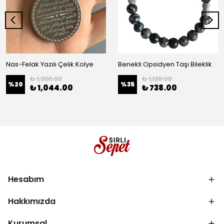
Nas-Felak Yazılı Çelik Kolye
Benekli Opsidyen Taşı Bileklik
₺ 1,300.00
₺ 1,138.00
%
20
%
35
₺ 1,044.00
₺ 738.00
Hesabım
Hakkımızda
Kurumsal