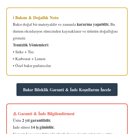
ℹ️ Bakım & Doğallık Notu
kararma yapabilir.
Bakır doğal bir materyaldir ve zamanla
Bu
durum oksidasyon sürecinden kaynaklanır ve ürünün doğallığını
gösterir.
Temizlik Yöntemleri:
• Sirke + Tuz
• Karbonat + Limon
• Özel bakır parlatıcılar
Bakır Bileklik Garanti & İade Koşullarını İncele
⚠️ Garanti & İade Bilgilendirmesi
2 yıl garantilidir.
Ürün
14 iş günüdür.
İade süresi