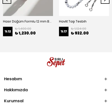
Hasır Düğüm Formlu 12 mm Bakır Bilezik
Havlit Taşı Tesbih
₺ 1,400.00
₺ 1,124.00
%
12
%
17
₺ 1,230.00
₺ 932.00
Hesabım
Hakkımızda
Kurumsal