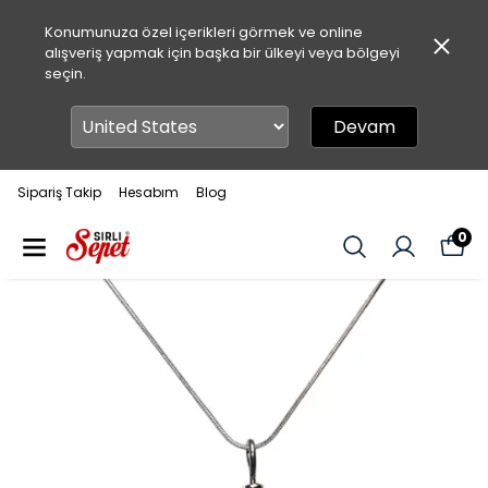
Konumunuza özel içerikleri görmek ve online
alışveriş yapmak için başka bir ülkeyi veya bölgeyi
seçin.
Devam
Sipariş Takip
Hesabım
Blog
0