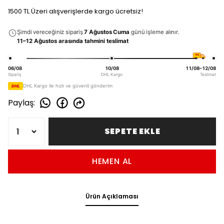
1500 TL Üzeri alışverişlerde kargo ücretsiz!
Şimdi vereceğiniz sipariş
7 Ağustos Cuma
günü işleme alınır.
11–12 Ağustos arasında tahmini teslimat
DHL
06/08
10/08
11/08–12/08
Sipariş
DHL Kargo
Teslimat
DHL Kargo ile hızlı ve güvenli gönderim
DHL
Paylaş
:
SEPETE EKLE
HEMEN AL
Ürün Açıklaması