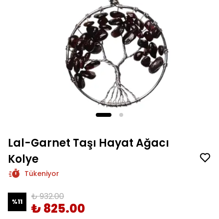
Lal-Garnet Taşı Hayat Ağacı
Kolye
Tükeniyor
₺ 932.00
%
11
₺ 825.00