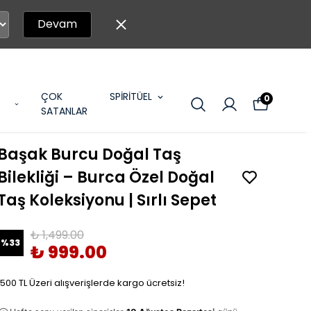
Devam
ÇOK
SPİRİTÜEL
0
SATANLAR
Başak Burcu Doğal Taş
Bilekliği – Burca Özel Doğal
Taş Koleksiyonu | Sırlı Sepet
₺ 1,499.00
%
33
₺ 999.00
1500 TL Üzeri alışverişlerde kargo ücretsiz!