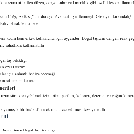
 burcuna atfedilen düzen, denge, sabır ve kararlılık gibi özelliklerden ilham al
ararlılığı, Akik sağlam duruşu, Aventurin yenilenmeyi, Obsidyen farkındalığı, 
bolik olarak temsil eder.
em kadın hem erkek kullanıcılar için uygundur. Doğal taşların dengeli renk geç
e rahatlıkla kullanılabilir.
al taş bilekliği
en özel tasarım
er için anlamlı hediye seçeneği
nın şık tamamlayıcısı
erileri
 uzun süre koruyabilmek için ürünü parfüm, kolonya, deterjan ve yoğun kimya
e yumuşak bir bezle silinerek muhafaza edilmesi tavsiye edilir.
ERI
Başak Burcu Doğal Taş Bilekliği