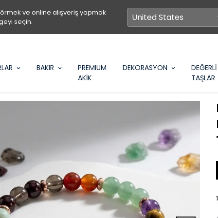
görmek ve online alışveriş yapmak
geyi seçin.
RLAR
BAKIR
PREMIUM
DEKORASYON
DEĞERLİ
AKİK
TAŞLAR