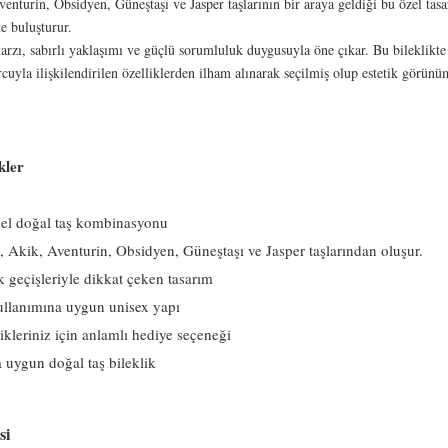
nturin, Obsidyen, Güneştaşı ve Jasper taşlarının bir araya geldiği bu özel tasar
te buluşturur.
arzı, sabırlı yaklaşımı ve güçlü sorumluluk duygusuyla öne çıkar. Bu bileklikte 
cuyla ilişkilendirilen özelliklerden ilham alınarak seçilmiş olup estetik görü
kler
el doğal taş kombinasyonu
 Akik, Aventurin, Obsidyen, Güneştaşı ve Jasper taşlarından oluşur.
k geçişleriyle dikkat çeken tasarım
ullanımına uygun unisex yapı
kleriniz için anlamlı hediye seçeneği
uygun doğal taş bileklik
si