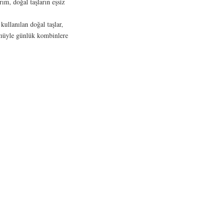
ım, doğal taşların eşsiz
kullanılan doğal taşlar,
nümüyle günlük kombinlere