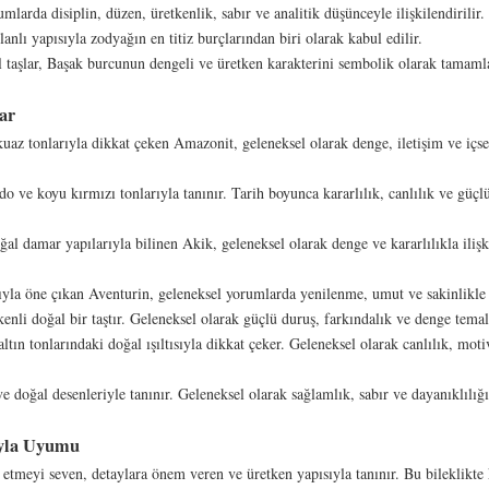
mlarda disiplin, düzen, üretkenlik, sabır ve analitik düşünceyle ilişkilendirilir
nlı yapısıyla zodyağın en titiz burçlarından biri olarak kabul edilir.
al taşlar, Başak burcunun dengeli ve üretken karakterini sembolik olarak tamam
ar
uaz tonlarıyla dikkat çeken Amazonit, geleneksel olarak denge, iletişim ve içse
o ve koyu kırmızı tonlarıyla tanınır. Tarih boyunca kararlılık, canlılık ve güç
al damar yapılarıyla bilinen Akik, geleneksel olarak denge ve kararlılıkla ilişk
ıyla öne çıkan Aventurin, geleneksel yorumlarda yenilenme, umut ve sakinlikle il
nli doğal bir taştır. Geleneksel olarak güçlü duruş, farkındalık ve denge temala
tın tonlarındaki doğal ışıltısıyla dikkat çeker. Geleneksel olarak canlılık, moti
e doğal desenleriyle tanınır. Geleneksel olarak sağlamlık, sabır ve dayanıklılı
uyla Uyumu
 etmeyi seven, detaylara önem veren ve üretken yapısıyla tanınır. Bu bileklikte 