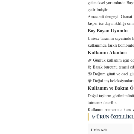
geleneksel yorumlarda Başak
getirilmiştir.
Amazonit dengeyi, Granat k
Jasper ise dayanıklılığı sem
Bay Bayan Uyumlu
Unisex tasarımı sayesinde h
kullanımda farklı kombinlerl
Kullanım Alanları
🌿 Günlük kullanım için doğ
♍ Başak burcunu temsil ed
🎁 Doğum günü ve özel günl
💎 Doğal taş koleksiyonları
Kullanım ve Bakım Ön
Doğal taşların görünümünü
tutmanız önerilir.
Kullanım sonrasında kuru v
✨ ÜRÜN ÖZELLIKL
Ürün Adı