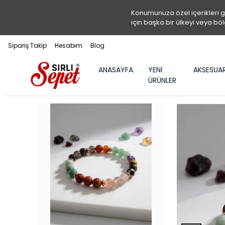
Konumunuza özel içerikleri 
için başka bir ülkeyi veya böl
Sipariş Takip
Hesabım
Blog
ANASAYFA
YENİ
AKSESUA
ÜRÜNLER