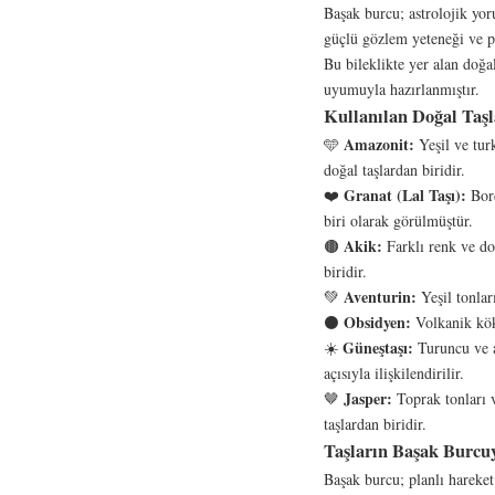
Başak burcu; astrolojik yoru
güçlü gözlem yeteneği ve pla
Bu bileklikte yer alan doğ
uyumuyla hazırlanmıştır.
Kullanılan Doğal Taşl
Amazonit:
🩵
Yeşil ve turk
doğal taşlardan biridir.
Granat (Lal Taşı):
❤️
Bord
biri olarak görülmüştür.
Akik:
🟤
Farklı renk ve doğ
biridir.
Aventurin:
💚
Yeşil tonlar
Obsidyen:
⚫
Volkanik köke
Güneştaşı:
☀️
Turuncu ve al
açısıyla ilişkilendirilir.
Jasper:
🤎
Toprak tonları v
taşlardan biridir.
Taşların Başak Burc
Başak burcu; planlı hareket