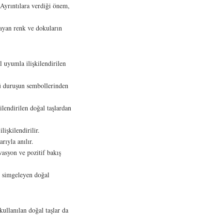
. Ayrıntılara verdiği önem,
layan renk ve dokuların
l uyumla ilişkilendirilen
lü duruşun sembollerinden
ilendirilen doğal taşlardan
işkilendirilir.
rıyla anılır.
vasyon ve pozitif bakış
ğı simgeleyen doğal
kullanılan doğal taşlar da