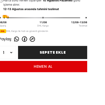
Hafta sonu verilen siparişler
10 Ağustos Pazartesi
günü
işleme alınır.
12–13 Ağustos arasında tahmini teslimat
DHL
08/08
11/08
12/08–13/08
Sipariş
DHL Kargo
Teslimat
DHL Kargo ile hızlı ve güvenli gönderim
DHL
Paylaş
:
SEPETE EKLE
HEMEN AL