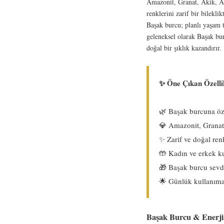
Amazonit, Granat, Akik, Ave
renklerini zarif bir bileklik
Başak burcu; planlı yaşam t
geleneksel olarak Başak bur
doğal bir şıklık kazandırır.
✨ Öne Çıkan Özelli
🌿 Başak burcuna öz
💎 Amazonit, Granat,
✨ Zarif ve doğal ren
🤲 Kadın ve erkek k
🎁 Başak burcu sevdi
🌟 Günlük kullanıma 
Başak Burcu & Enerji