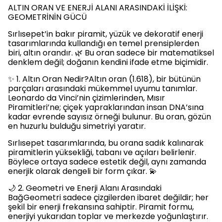
ALTIN ORAN VE ENERJİ ALANI ARASINDAKİ İLİŞKİ:
GEOMETRİNİN GÜCÜ
Sırlısepet’in bakır piramit, yüzük ve dekoratif enerji
tasarımlarında kullandığı en temel prensiplerden
biri, altın orandır. 🌿 Bu oran sadece bir matematiksel
denklem değil; doğanın kendini ifade etme biçimidir.
✨ 1. Altın Oran Nedir?Altın oran (1.618), bir bütünün
parçaları arasındaki mükemmel uyumu tanımlar.
Leonardo da Vinci’nin çizimlerinden, Mısır
Piramitleri’ne; çiçek yapraklarından insan DNA’sına
kadar evrende sayısız örneği bulunur. Bu oran, gözün
en huzurlu bulduğu simetriyi yaratır.
Sırlısepet tasarımlarında, bu orana sadık kalınarak
piramitlerin yüksekliği, tabanı ve açıları belirlenir.
Böylece ortaya sadece estetik değil, aynı zamanda
enerjik olarak dengeli bir form çıkar. 💫
🌙 2. Geometri ve Enerji Alanı Arasındaki
BağGeometri sadece çizgilerden ibaret değildir; her
şekil bir enerji frekansına sahiptir. Piramit formu,
enerjiyi yukarıdan toplar ve merkezde yoğunlaştırır.