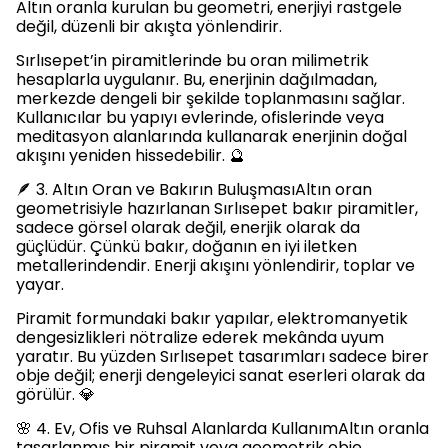
Altın oranla kurulan bu geometri, enerjiyi rastgele
değil, düzenli bir akışta yönlendirir.
Sırlısepet’in piramitlerinde bu oran milimetrik
hesaplarla uygulanır. Bu, enerjinin dağılmadan,
merkezde dengeli bir şekilde toplanmasını sağlar.
Kullanıcılar bu yapıyı evlerinde, ofislerinde veya
meditasyon alanlarında kullanarak enerjinin doğal
akışını yeniden hissedebilir. 🔮
🪶 3. Altın Oran ve Bakırın BuluşmasıAltın oran
geometrisiyle hazırlanan Sırlısepet bakır piramitler,
sadece görsel olarak değil, enerjik olarak da
güçlüdür. Çünkü bakır, doğanın en iyi iletken
metallerindendir. Enerji akışını yönlendirir, toplar ve
yayar.
Piramit formundaki bakır yapılar, elektromanyetik
dengesizlikleri nötralize ederek mekânda uyum
yaratır. Bu yüzden Sırlısepet tasarımları sadece birer
obje değil; enerji dengeleyici sanat eserleri olarak da
görülür. 💎
🌸 4. Ev, Ofis ve Ruhsal Alanlarda KullanımAltın oranla
tasarlanmış bir piramit veya geometrik obje,