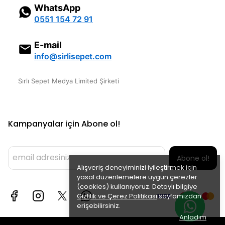
WhatsApp
0551 154 72 91
E-mail
info@sirlisepet.com
Sırlı Sepet Medya Limited Şirketi
Kampanyalar için Abone ol!
Abone ol!
Alışveriş deneyiminizi iyileştirmek için
yasal düzenlemelere uygun çerezler
(cookies) kullanıyoruz. Detaylı bilgiye
Gizlilik ve Çerez Politikası
sayfamızdan
erişebilirsiniz.
Anladım