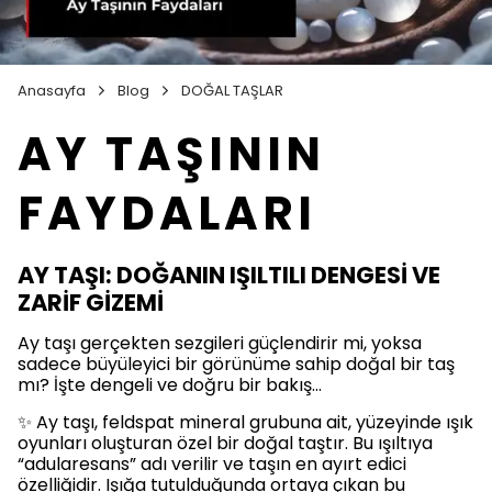
Anasayfa
Blog
DOĞAL TAŞLAR
AY TAŞININ
FAYDALARI
AY TAŞI: DOĞANIN IŞILTILI DENGESİ VE
ZARİF GİZEMİ
Ay taşı gerçekten sezgileri güçlendirir mi, yoksa
sadece büyüleyici bir görünüme sahip doğal bir taş
mı? İşte dengeli ve doğru bir bakış…
✨ Ay taşı, feldspat mineral grubuna ait, yüzeyinde ışık
oyunları oluşturan özel bir doğal taştır. Bu ışıltıya
“adularesans” adı verilir ve taşın en ayırt edici
özelliğidir. Işığa tutulduğunda ortaya çıkan bu