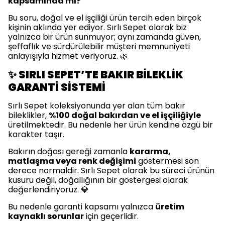
kapsamında mı?
Bu soru, doğal ve el işçiliği ürün tercih eden birçok
kişinin aklında yer ediyor. Sırlı Sepet olarak biz
yalnızca bir ürün sunmuyor; aynı zamanda güven,
şeffaflık ve sürdürülebilir müşteri memnuniyeti
anlayışıyla hizmet veriyoruz. 🌿
✨ SIRLI SEPET’TE BAKIR BİLEKLİK
GARANTİ SİSTEMİ
Sırlı Sepet koleksiyonunda yer alan tüm bakır
bileklikler,
%100 doğal bakırdan ve el işçiliğiyle
üretilmektedir. Bu nedenle her ürün kendine özgü bir
karakter taşır.
Bakırın doğası gereği zamanla
kararma,
matlaşma veya renk değişimi
göstermesi son
derece normaldir. Sırlı Sepet olarak bu süreci ürünün
kusuru değil, doğallığının bir göstergesi olarak
değerlendiriyoruz. 💎
Bu nedenle garanti kapsamı yalnızca
üretim
kaynaklı sorunlar
için geçerlidir.