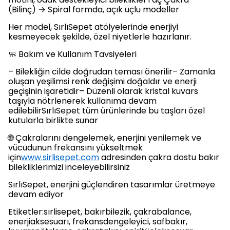
(Bilinç) → Spiral formda, açık uçlu modeller
Her model, SırlıSepet atölyelerinde enerjiyi
kesmeyecek şekilde, özel niyetlerle hazırlanır.
🧼 Bakım ve Kullanım Tavsiyeleri
– Bilekliğin cilde doğrudan teması önerilir– Zamanla
oluşan yeşilimsi renk değişimi doğaldır ve enerji
geçişinin işaretidir– Düzenli olarak kristal kuvars
taşıyla nötrlenerek kullanıma devam
edilebilirSırlıSepet tüm ürünlerinde bu taşları özel
kutularla birlikte sunar
🌐 Çakralarını dengelemek, enerjini yenilemek ve
vücudunun frekansını yükseltmek
için
www.sirlisepet.com
adresinden çakra dostu bakır
bilekliklerimizi inceleyebilirsiniz
SırlıSepet, enerjini güçlendiren tasarımlar üretmeye
devam ediyor
Etiketler:sırlisepet, bakırbilezik, çakrabalance,
enerjiaksesuarı, frekansdengeleyici, safbakır,