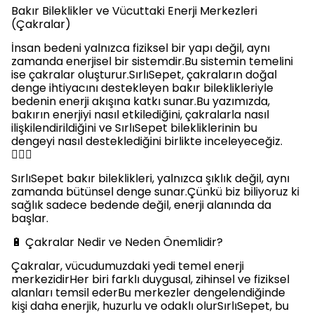
Bakır Bileklikler ve Vücuttaki Enerji Merkezleri
(Çakralar)
İnsan bedeni yalnızca fiziksel bir yapı değil, aynı
zamanda enerjisel bir sistemdir.Bu sistemin temelini
ise çakralar oluşturur.SırlıSepet, çakraların doğal
denge ihtiyacını destekleyen bakır bileklikleriyle
bedenin enerji akışına katkı sunar.Bu yazımızda,
bakırın enerjiyi nasıl etkilediğini, çakralarla nasıl
ilişkilendirildiğini ve SırlıSepet bilekliklerinin bu
dengeyi nasıl desteklediğini birlikte inceleyeceğiz.
🧘‍♀️✨
SırlıSepet bakır bileklikleri, yalnızca şıklık değil, aynı
zamanda bütünsel denge sunar.Çünkü biz biliyoruz ki
sağlık sadece bedende değil, enerji alanında da
başlar.
🔋 Çakralar Nedir ve Neden Önemlidir?
Çakralar, vücudumuzdaki yedi temel enerji
merkezidirHer biri farklı duygusal, zihinsel ve fiziksel
alanları temsil ederBu merkezler dengelendiğinde
kişi daha enerjik, huzurlu ve odaklı olurSırlıSepet, bu