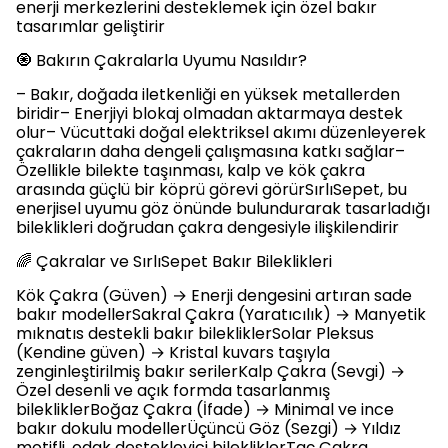
enerji merkezlerini desteklemek için özel bakır
tasarımlar geliştirir
🧿 Bakırın Çakralarla Uyumu Nasıldır?
– Bakır, doğada iletkenliği en yüksek metallerden
biridir– Enerjiyi blokaj olmadan aktarmaya destek
olur– Vücuttaki doğal elektriksel akımı düzenleyerek
çakraların daha dengeli çalışmasına katkı sağlar–
Özellikle bilekte taşınması, kalp ve kök çakra
arasında güçlü bir köprü görevi görürSırlıSepet, bu
enerjisel uyumu göz önünde bulundurarak tasarladığı
bileklikleri doğrudan çakra dengesiyle ilişkilendirir
🌈 Çakralar ve SırlıSepet Bakır Bileklikleri
Kök Çakra (Güven) → Enerji dengesini artıran sade
bakır modellerSakral Çakra (Yaratıcılık) → Manyetik
mıknatıs destekli bakır bilekliklerSolar Pleksus
(Kendine güven) → Kristal kuvars taşıyla
zenginleştirilmiş bakır serilerKalp Çakra (Sevgi) →
Özel desenli ve açık formda tasarlanmış
bilekliklerBoğaz Çakra (İfade) → Minimal ve ince
bakır dokulu modellerÜçüncü Göz (Sezgi) → Yıldız
motifli, odak destekleyici bilekliklerTaç Çakra