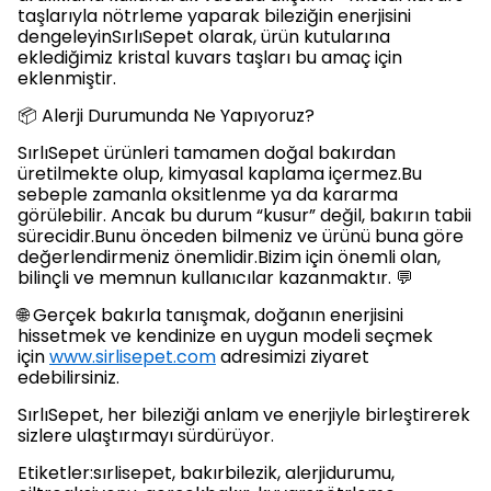
taşlarıyla nötrleme yaparak bileziğin enerjisini
dengeleyinSırlıSepet olarak, ürün kutularına
eklediğimiz kristal kuvars taşları bu amaç için
eklenmiştir.
📦 Alerji Durumunda Ne Yapıyoruz?
SırlıSepet ürünleri tamamen doğal bakırdan
üretilmekte olup, kimyasal kaplama içermez.Bu
sebeple zamanla oksitlenme ya da kararma
görülebilir. Ancak bu durum “kusur” değil, bakırın tabii
sürecidir.Bunu önceden bilmeniz ve ürünü buna göre
değerlendirmeniz önemlidir.Bizim için önemli olan,
bilinçli ve memnun kullanıcılar kazanmaktır. 💬
🌐 Gerçek bakırla tanışmak, doğanın enerjisini
hissetmek ve kendinize en uygun modeli seçmek
için
www.sirlisepet.com
adresimizi ziyaret
edebilirsiniz.
SırlıSepet, her bileziği anlam ve enerjiyle birleştirerek
sizlere ulaştırmayı sürdürüyor.
Etiketler:sırlisepet, bakırbilezik, alerjidurumu,