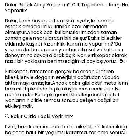
Bakır Bilezik Alerji Yapar mı? Cilt Tepkilerine Karşı Ne
Yapmalı?
Bakır, tarih boyunca hem şifa niyetiyle hem de
estetik amaçlarla kullanılan özel bir maden
olmuştur.Ancak bazı kullanıcılarımızdan zaman
zaman gelen sorulardan biri de şu:“Bakır bilezikler
cildimde kaşıntı, kızarıklık, kararma yapar mı?”Bu
yazımızda, bu sorunun yanıtını bilimsel ve kullanıcı
deneyimine dayalı olarak açıklıyor, SırlıSepet olarak
nasıl bir yaklaşım benimsediğimizi paylaşıyoruz. 🧿✨
SırlıSepet, tamamen gerçek bakırdan üretilen
bilezikleriyle doğanın enerjisini doğrudan vücuda
aktarmayı amaçlar.Ancak bakır gibi aktif metallerin,
bazı cilt tiplerinde tepki oluşturması nadir de olsa
mümkündür.Bu tepki genellikle alerji değil, metal
iyonlarının ciltle teması sonucu gelişen doğal bir
etkileşimdir.
🔍 Bakır Ciltle Tepki Verir mi?
Evet, bazı kullanıcılarda bakır bileziklerin kullanıldığı
bölgede hafif bir yeşilimsi kararma, terleme sonucu