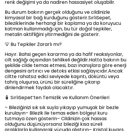
renk değişimi ya da nadiren hassasiyet oluşabilir.
Bu durum bakırın gerçek olduğunu ve cildinizle
kimyasal bir bağ kurduğunu gösterir.SırlıSepet,
bileziklerinde herhangi bir kaplama ya da koruyucu
katman kullanmadığı için, bu tür doğal tepkiler,
metalin aktifliğini yitirmediğini de gösterir.
💡 Bu Tepkiler Zararlı mı?
Hayır. Bahsi geçen kararma ya da hafif reaksiyonlar,
cilt sağlığı açısından tehlikeli değildir.Hatta bakırın bu
şekilde cilde temas etmesi, bazı inanışlara göre enerji
dengesini artırıcı ve detoks etkisi sağlayıcıdır.Ancak
ciltte rahatsız edici seviyede kaşıntı, döküntü veya
tahriş oluşursa, ürünü bir süreliğine çıkarıp
dinlendirmek faydalı olacaktır.
🧴 SırlıSepet’ten Temizlik ve Kullanım Önerileri
– Bileziğinizi sık sık suyla yıkayıp yumuşak bir bezle
kurulayın– Bilezik ile temas eden bölgeyi kuru
tutmaya özen gösterin– Cildinizin çok hassas
olduğunu düşünüyorsanız bileziği kısa süreli
aralıklarla kullanarak vücuda alıştırın– Kristal kuvars