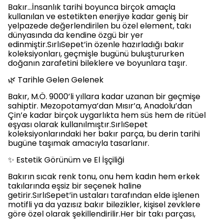
Bakır…İnsanlık tarihi boyunca birçok amaçla
kullanılan ve estetikten enerjiye kadar geniş bir
yelpazede değerlendirilen bu özel element, takı
dünyasında da kendine özgü bir yer
edinmiştir.SırlıSepet’in özenle hazırladığı bakır
koleksiyonları, geçmişle bugünü buluştururken
doğanın zarafetini bileklere ve boyunlara taşır.
🌿 Tarihle Gelen Gelenek
Bakır, M.Ö. 9000’li yıllara kadar uzanan bir geçmişe
sahiptir. Mezopotamya’dan Mısır’a, Anadolu’dan
Çin’e kadar birçok uygarlıkta hem süs hem de ritüel
eşyası olarak kullanılmıştır.SırlıSepet
koleksiyonlarındaki her bakır parça, bu derin tarihi
bugüne taşımak amacıyla tasarlanır.
✨ Estetik Görünüm ve El İşçiliği
Bakırın sıcak renk tonu, onu hem kadın hem erkek
takılarında eşsiz bir seçenek haline
getirir.SırlıSepet’in ustaları tarafından elde işlenen
motifli ya da yazısız bakır bilezikler, kişisel zevklere
göre özel olarak şekillendirilir.Her bir takı parçası,