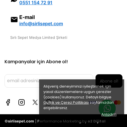
0551 154 72 91
E-mail
info@sirlisepet.com
Sırlı Sepet Medya Limited Şirketi
Kampanyalar için Abone ol!
Abone ol!
Alışveriş deneyiminizi iyileştirmek için
yasal düzenlemelere uygun çerezler
(cookies) kullanıyoruz. Detaylı bilgiye
Gizlilik ve Çerez Politikası
sayfamızdan
erişebilirsiniz.
Anladım
Performance Marketing by
o2 Dijital
©
sirlisepet.com
|