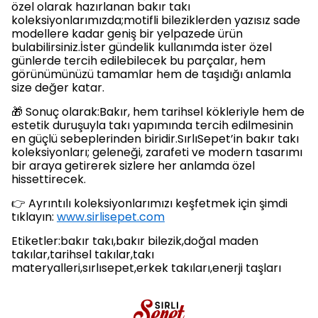
özel olarak hazırlanan bakır takı
koleksiyonlarımızda;motifli bileziklerden yazısız sade
modellere kadar geniş bir yelpazede ürün
bulabilirsiniz.İster gündelik kullanımda ister özel
günlerde tercih edilebilecek bu parçalar, hem
görünümünüzü tamamlar hem de taşıdığı anlamla
size değer katar.
🎁 Sonuç olarak:Bakır, hem tarihsel kökleriyle hem de
estetik duruşuyla takı yapımında tercih edilmesinin
en güçlü sebeplerinden biridir.SırlıSepet’in bakır takı
koleksiyonları; geleneği, zarafeti ve modern tasarımı
bir araya getirerek sizlere her anlamda özel
hissettirecek.
👉 Ayrıntılı koleksiyonlarımızı keşfetmek için şimdi
tıklayın:
www.sirlisepet.com
Etiketler:bakır takı,bakır bilezik,doğal maden
takılar,tarihsel takılar,takı
materyalleri,sırlısepet,erkek takıları,enerji taşları