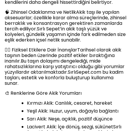
kendilerini daha dengeli hissettirdiğini belirtiyor.
🧠 Zihinsel Odaklanma ve NetlikAkik taşı ile yapılan
aksesuarlar; özellikle karar alma süreçlerinde, zihinsel
berraklık ve konsantrasyon gerektiren zamanlarda
tercih ediliyor.Sırlı Sepet’in akik taşlı yüzük ve
kolyeleri, gündelik yaşamın içinde fark edilmeden size
eşlik ederken içsel netlik sunabilir.
🧍‍♀️ Fiziksel Etkilere Dair İnanışlarTarihsel olarak akik
taşının beden üzerinde pozitif etkiler bıraktığına
inanılır.Bu taşın dolaşımı dengelediği, mide
rahatsızlıklarına karşı yatıştırıcı olduğu gibi yorumlar
yüzyıllardır aktarılmaktadır.SırlıSepet.com bu kadim
taşları, estetik ve konforla buluşturup kullanıma
sunar.
🎨 Renklerine Göre Akik Yorumları
Kırmızı Akik: Canlılık, cesaret, hareket
Yeşil Akik: Huzur, uyum, doğayla bağlantı
Sarı Akik: Neşe, açıklık, pozitif düşünce
Lacivert Akik: İçe dönüş, sezgi, sükûnetSırlı