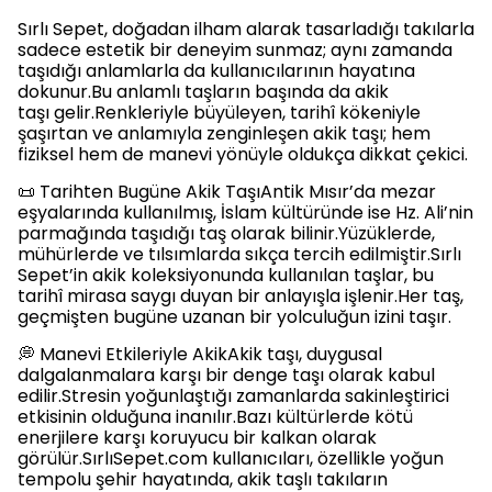
Sırlı Sepet, doğadan ilham alarak tasarladığı takılarla
sadece estetik bir deneyim sunmaz; aynı zamanda
taşıdığı anlamlarla da kullanıcılarının hayatına
dokunur.Bu anlamlı taşların başında da akik
taşı gelir.Renkleriyle büyüleyen, tarihî kökeniyle
şaşırtan ve anlamıyla zenginleşen akik taşı; hem
fiziksel hem de manevi yönüyle oldukça dikkat çekici.
📜 Tarihten Bugüne Akik TaşıAntik Mısır’da mezar
eşyalarında kullanılmış, İslam kültüründe ise Hz. Ali’nin
parmağında taşıdığı taş olarak bilinir.Yüzüklerde,
mühürlerde ve tılsımlarda sıkça tercih edilmiştir.Sırlı
Sepet’in akik koleksiyonunda kullanılan taşlar, bu
tarihî mirasa saygı duyan bir anlayışla işlenir.Her taş,
geçmişten bugüne uzanan bir yolculuğun izini taşır.
💭 Manevi Etkileriyle AkikAkik taşı, duygusal
dalgalanmalara karşı bir denge taşı olarak kabul
edilir.Stresin yoğunlaştığı zamanlarda sakinleştirici
etkisinin olduğuna inanılır.Bazı kültürlerde kötü
enerjilere karşı koruyucu bir kalkan olarak
görülür.SırlıSepet.com kullanıcıları, özellikle yoğun
tempolu şehir hayatında, akik taşlı takıların