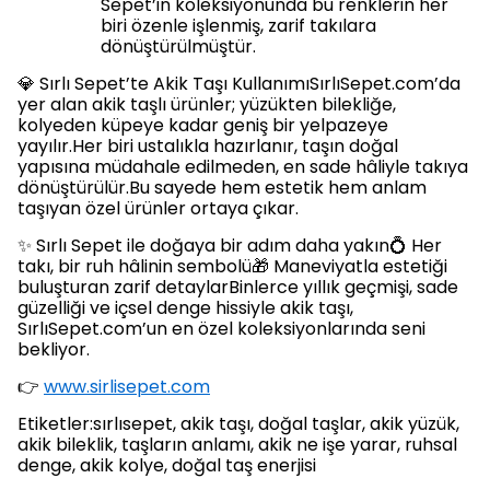
Sepet’in koleksiyonunda bu renklerin her
biri özenle işlenmiş, zarif takılara
dönüştürülmüştür.
💎 Sırlı Sepet’te Akik Taşı KullanımıSırlıSepet.com’da
yer alan akik taşlı ürünler; yüzükten bilekliğe,
kolyeden küpeye kadar geniş bir yelpazeye
yayılır.Her biri ustalıkla hazırlanır, taşın doğal
yapısına müdahale edilmeden, en sade hâliyle takıya
dönüştürülür.Bu sayede hem estetik hem anlam
taşıyan özel ürünler ortaya çıkar.
✨ Sırlı Sepet ile doğaya bir adım daha yakın💍 Her
takı, bir ruh hâlinin sembolü🎁 Maneviyatla estetiği
buluşturan zarif detaylarBinlerce yıllık geçmişi, sade
güzelliği ve içsel denge hissiyle akik taşı,
SırlıSepet.com’un en özel koleksiyonlarında seni
bekliyor.
👉
www.sirlisepet.com
Etiketler:sırlısepet, akik taşı, doğal taşlar, akik yüzük,
akik bileklik, taşların anlamı, akik ne işe yarar, ruhsal
denge, akik kolye, doğal taş enerjisi