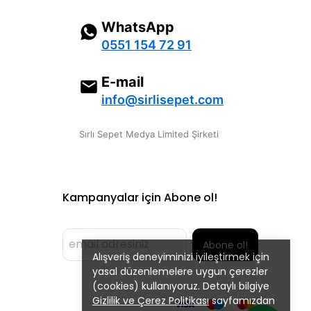
WhatsApp
0551 154 72 91
E-mail
info@sirlisepet.com
Sırlı Sepet Medya Limited Şirketi
Kampanyalar için Abone ol!
Abone ol!
Alışveriş deneyiminizi iyileştirmek için
yasal düzenlemelere uygun çerezler
(cookies) kullanıyoruz. Detaylı bilgiye
Gizlilik ve Çerez Politikası
sayfamızdan