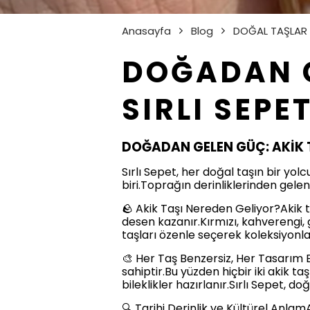
Anasayfa
Blog
DOĞAL TAŞLAR
DOĞADAN G
SIRLI SEPE
DOĞADAN GELEN GÜÇ: AKİK T
Sırlı Sepet, her doğal taşın bir yol
biri.Toprağın derinliklerinden gele
🪨 Akik Taşı Nereden Geliyor?Akik t
desen kazanır.Kırmızı, kahverengi, g
taşları özenle seçerek koleksiyonla
🎨 Her Taş Benzersiz, Her Tasarım E
sahiptir.Bu yüzden hiçbir iki akik taş
bileklikler hazırlanır.Sırlı Sepet, 
🔍 Tarihi Derinlik ve Kültürel Anl