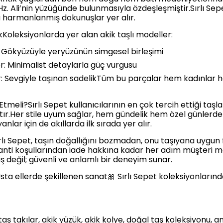
 Hz. Ali’nin yüzüğünde bulunmasıyla özdeşleşmiştir.Sırlı Se
 harmanlanmış dokunuşlar yer alır.
kKoleksiyonlarda yer alan akik taşlı modeller:
r: Gökyüzüyle yeryüzünün simgesel birleşimi
r: Minimalist detaylarla güç vurgusu
er: Sevgiyle taşınan sadelikTüm bu parçalar hem kadınlar he
Etmeli?Sırlı Sepet kullanıcılarının en çok tercih ettiği taşl
r.Her stile uyum sağlar, hem gündelik hem özel günlerde ra
nlar için de akıllarda ilk sırada yer alır.
ıSırlı Sepet, taşın doğallığını bozmadan, onu taşıyana uyg
anti koşullarından iade hakkına kadar her adım müşteri 
riş değil; güvenli ve anlamlı bir deneyim sunar.
sta ellerde şekillenen sanat🎀 Sırlı Sepet koleksiyonların
 taş takılar, akik yüzük, akik kolye, doğal taş koleksiyonu, anl