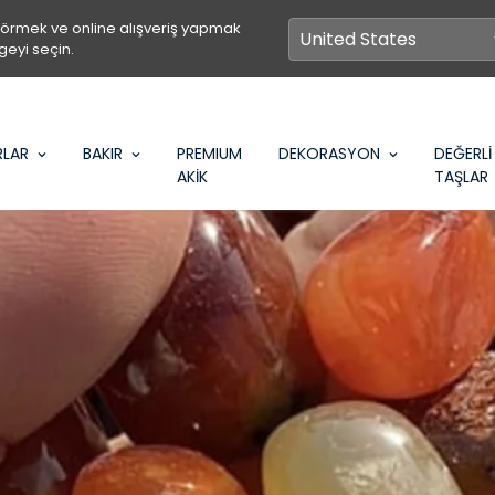
görmek ve online alışveriş yapmak
geyi seçin.
RLAR
BAKIR
PREMIUM
DEKORASYON
DEĞERLİ
AKİK
TAŞLAR