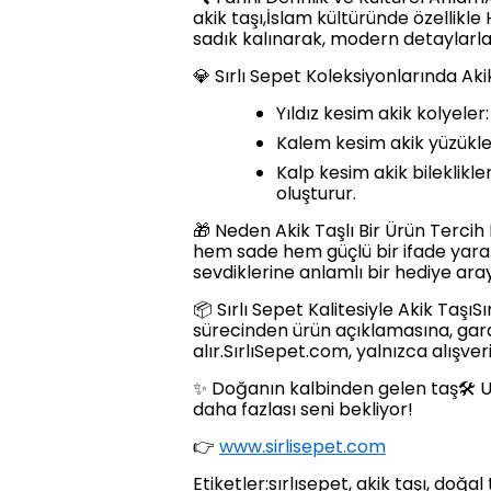
akik taşı,İslam kültüründe özellikle
sadık kalınarak, modern detaylarla
💎 Sırlı Sepet Koleksiyonlarında Aki
Yıldız kesim akik kolyele
Kalem kesim akik yüzükle
Kalp kesim akik bileklikl
oluşturur.
🎁 Neden Akik Taşlı Bir Ürün Tercih 
hem sade hem güçlü bir ifade yaratı
sevdiklerine anlamlı bir hediye araya
📦 Sırlı Sepet Kalitesiyle Akik Taş
sürecinden ürün açıklamasına, gar
alır.SırlıSepet.com, yalnızca alışve
✨ Doğanın kalbinden gelen taş🛠️ U
daha fazlası seni bekliyor!
👉
www.sirlisepet.com
Etiketler:sırlısepet, akik taşı, doğal