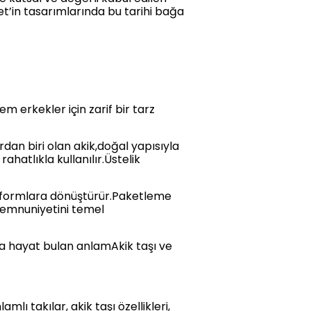
pet’in tasarımlarında bu tarihi bağa
m erkekler için zarif bir tarz
ardan biri olan akik,doğal yapısıyla
hatlıkla kullanılır.Üstelik
un formlara dönüştürür.Paketleme
memnuniyetini temel
da hayat bulan anlamAkik taşı ve
amlı takılar, akik taşı özellikleri,