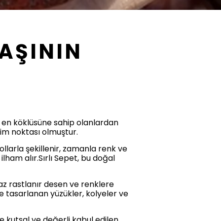
AŞININ
de en köklüsüne sahip olanlardan
şim noktası olmuştur.
ollarla şekillenir, zamanla renk ve
ilham alır.Sırlı Sepet, bu doğal
az rastlanır desen ve renklere
iyle tasarlanan yüzükler, kolyeler ve
 kutsal ve değerli kabul edilen