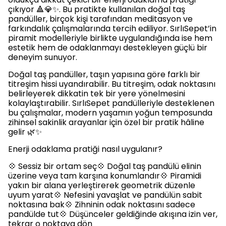
çıkıyor 🔺💎✨. Bu pratikte kullanılan doğal taş
pandüller, birçok kişi tarafından meditasyon ve
farkındalık çalışmalarında tercih ediliyor. SırlıSepet’in
piramit modelleriyle birlikte uygulandığında ise hem
estetik hem de odaklanmayı destekleyen güçlü bir
deneyim sunuyor.
Doğal taş pandüller, taşın yapısına göre farklı bir
titreşim hissi uyandırabilir. Bu titreşim, odak noktasını
belirleyerek dikkatin tek bir yere yönelmesini
kolaylaştırabilir. SırlıSepet pandülleriyle desteklenen
bu çalışmalar, modern yaşamın yoğun temposunda
zihinsel sakinlik arayanlar için özel bir pratik hâline
gelir 🌿✨
Enerji odaklama pratiği nasıl uygulanır?
💠 Sessiz bir ortam seç💠 Doğal taş pandülü elinin
üzerine veya tam karşına konumlandır💠 Piramidi
yakın bir alana yerleştirerek geometrik düzenle
uyum yarat💠 Nefesini yavaşlat ve pandülün sabit
noktasına bak💠 Zihninin odak noktasını sadece
pandülde tut💠 Düşünceler geldiğinde akışına izin ver,
tekrar o noktaya dön