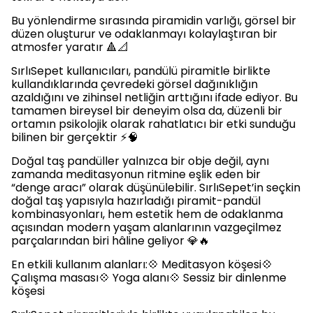
Bu yönlendirme sırasında piramidin varlığı, görsel bir
düzen oluşturur ve odaklanmayı kolaylaştıran bir
atmosfer yaratır 🔺📐
SırlıSepet kullanıcıları, pandülü piramitle birlikte
kullandıklarında çevredeki görsel dağınıklığın
azaldığını ve zihinsel netliğin arttığını ifade ediyor. Bu
tamamen bireysel bir deneyim olsa da, düzenli bir
ortamın psikolojik olarak rahatlatıcı bir etki sunduğu
bilinen bir gerçektir ⚡🧠
Doğal taş pandüller yalnızca bir obje değil, aynı
zamanda meditasyonun ritmine eşlik eden bir
“denge aracı” olarak düşünülebilir. SırlıSepet’in seçkin
doğal taş yapısıyla hazırladığı piramit-pandül
kombinasyonları, hem estetik hem de odaklanma
açısından modern yaşam alanlarının vazgeçilmez
parçalarından biri hâline geliyor 💎🔥
En etkili kullanım alanları:💠 Meditasyon köşesi💠
Çalışma masası💠 Yoga alanı💠 Sessiz bir dinlenme
köşesi