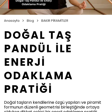
Anasayfa
Blog
BAKIR PİRAMİTLER
DOĞAL TAŞ
PANDÜL İLE
ENERJİ
ODAKLAMA
PRATİĞİ
Doğal taşların kendilerine özgü yapıları ve piramit
formunun düzenli geometrisi birleştiğinde ortaya
oldukça dikkat çekici bir enerji odaklama pratiği