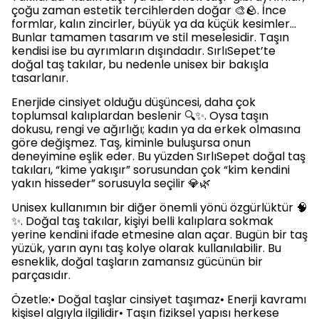
çoğu zaman estetik tercihlerden doğar 🎨🪨. İnce
formlar, kalın zincirler, büyük ya da küçük kesimler…
Bunlar tamamen tasarım ve stil meselesidir. Taşın
kendisi ise bu ayrımların dışındadır. SırlıSepet’te
doğal taş takılar, bu nedenle unisex bir bakışla
tasarlanır.
Enerjide cinsiyet olduğu düşüncesi, daha çok
toplumsal kalıplardan beslenir 🔍✨. Oysa taşın
dokusu, rengi ve ağırlığı; kadın ya da erkek olmasına
göre değişmez. Taş, kiminle buluşursa onun
deneyimine eşlik eder. Bu yüzden SırlıSepet doğal taş
takıları, “kime yakışır” sorusundan çok “kim kendini
yakın hisseder” sorusuyla seçilir 💎🌿
Unisex kullanımın bir diğer önemli yönü özgürlüktür 🧠
✨. Doğal taş takılar, kişiyi belli kalıplara sokmak
yerine kendini ifade etmesine alan açar. Bugün bir taş
yüzük, yarın aynı taş kolye olarak kullanılabilir. Bu
esneklik, doğal taşların zamansız gücünün bir
parçasıdır.
Özetle:• Doğal taşlar cinsiyet taşımaz• Enerji kavramı
kişisel algıyla ilgilidir• Taşın fiziksel yapısı herkese