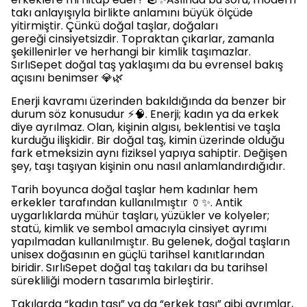
takı anlayışıyla birlikte anlamını büyük ölçüde
yitirmiştir. Çünkü doğal taşlar, doğaları
gereği cinsiyetsizdir. Topraktan çıkarlar, zamanla
şekillenirler ve herhangi bir kimlik taşımazlar.
SırlıSepet doğal taş yaklaşımı da bu evrensel bakış
açısını benimser 💎🌿
Enerji kavramı üzerinden bakıldığında da benzer bir
durum söz konusudur ⚡🧠. Enerji; kadın ya da erkek
diye ayrılmaz. Olan, kişinin algısı, beklentisi ve taşla
kurduğu ilişkidir. Bir doğal taş, kimin üzerinde olduğu
fark etmeksizin aynı fiziksel yapıya sahiptir. Değişen
şey, taşı taşıyan kişinin onu nasıl anlamlandırdığıdır.
Tarih boyunca doğal taşlar hem kadınlar hem
erkekler tarafından kullanılmıştır 🏺✨. Antik
uygarlıklarda mühür taşları, yüzükler ve kolyeler;
statü, kimlik ve sembol amacıyla cinsiyet ayrımı
yapılmadan kullanılmıştır. Bu gelenek, doğal taşların
unisex doğasının en güçlü tarihsel kanıtlarından
biridir. SırlıSepet doğal taş takıları da bu tarihsel
sürekliliği modern tasarımla birleştirir.
Takılarda “kadın taşı” ya da “erkek taşı” gibi ayrımlar,