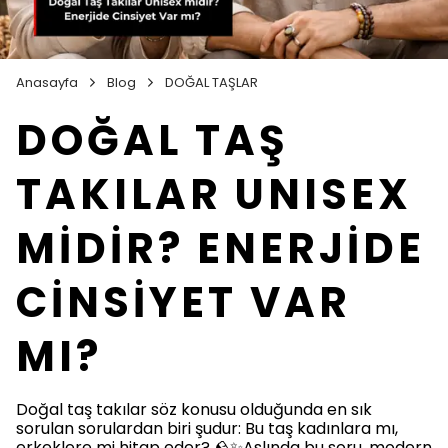
Anasayfa
Blog
DOĞAL TAŞLAR
DOĞAL TAŞ
TAKILAR UNISEX
MİDİR? ENERJİDE
CİNSİYET VAR
MI?
Doğal taş takılar söz konusu olduğunda en sık
sorulan sorulardan biri şudur: Bu taş kadınlara mı,
erkeklere mi hitap eder? 🪨✨Aslında bu soru, modern