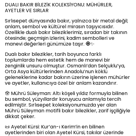
DUALI BAKIR BİLEZİK KOLEKSİYONU: MÜHÜRLER,
AYETLER VE SIRLAR
Sırlısepet dünyasında bakır, yalnızca bir metal değil;
anlam, sembol ve kültürel mirasın taşıyıcısıdır.
Özellikle dualı bakır bileziklerimiz, sıradan bir takının
ötesinde; geçmişin izlerini, kadim sembolleri ve
manevi değerleri günümüze taşır. 🧿✨
Dualı bakır bilezikler, tarih boyunca farklı
toplumlarda hem estetik hem de manevi bir
zenginlik unsuru olmuştur. Osmanlı’dan Selçuklu’ya,
Orta Asya kültürlerinden Anadolu’nun köklü
geleneklerine kadar bakırın üzerine işlenen mühürler
ve ayetler, kullanıcıya özel bir anlam kazandırır.
🪬 Mührü Süleyman: Altı köşeli yıldız formuyla bilinen
bu sembol, yüzyıllardır koruyucu anlamıyla tercih
edilmiştir. Sırlısepet koleksiyonumuzda yer alan
Mührü Süleyman motifli bakır bilezikler, zarif işçiliğiyle
dikkat çeker.
📜 Ayetel Kürsi: Kur’an-ı Kerim’in en bilinen
ayetlerinden biri olan Ayetel Kürsi, takılar üzerinde