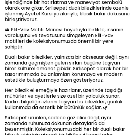
işlendiğinde bir hatırlatma ve maneviyat sembolü
olarak öne çıkar. Sırlısepet dualı bileziklerinde özenle
işlenmiş Ayetel Kürsi yazılarıyla, klasik bakır dokusunu
birleştiriyoruz.
🔱 Elif-Vav Motifi: Manevi boyutuyla birlikte, insanın
varoluşunu ve tevazusunu simgeleyen Elif-Vav
motifleri de koleksiyonumuzda önemli bir yere
sahiptir.
Dualı bakır bilezikler, yalnızca bir aksesuar değil, aynı
zamanda geçmişten gelen sırları bugüne taşıyan
birer kültürel emanet gibidir. Sırlısepet olarak her bir
tasarımımızda bu anlamları korumaya ve modern
estetikle buluşturmaya özen gösteriyoruz.
Her bilezik el emeğiyle hazırlanır, üzerinde taşıdığı
mühürler ve ayetlerle size özel bir yolculuk sunar.
Kadim bilgeliğin izlerini taşıyan bu bilezikler, günlük
kullanımda da estetik bir bütünlük sağlar. 🌿
Sırlısepet ürünleri, sadece göz alıcı değil; aynı
zamanda ruhunuza dokunan detaylarla da
bezenmiştir. Koleksiyonumuzdaki her bir dualı bakır
bilezik, sizin için gizemli bir hikâyeyi temsil eder.