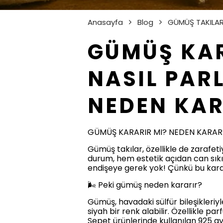
Anasayfa
Blog
GÜMÜŞ TAKILA
GÜMÜŞ KAR
NASIL PAR
NEDEN KAR
GÜMÜŞ KARARIR MI? NEDEN KARARIR
Gümüş takılar, özellikle de zarafet
durum, hem estetik açıdan can sıkıcı
endişeye gerek yok! Çünkü bu kara
🌬️ Peki gümüş neden kararır?
Gümüş, havadaki sülfür bileşikleri
siyah bir renk alabilir. Özellikle pa
Sepet ürünlerinde kullanılan 925 