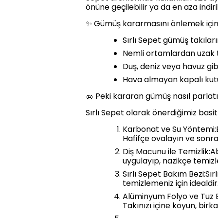
önüne geçilebilir ya da en aza indiril
✨ Gümüş kararmasını önlemek için 
Sırlı Sepet gümüş takılar
Nemli ortamlardan uzak 
Duş, deniz veya havuz gi
Hava almayan kapalı kutu
🧽 Peki kararan gümüş nasıl parlatı
Sırlı Sepet olarak önerdiğimiz basit 
Karbonat ve Su Yöntemi:Bi
Hafifçe ovalayın ve sonra
Diş Macunu ile Temizlik:A
uygulayıp, nazikçe temizle
Sırlı Sepet Bakım Bezi:Sı
temizlemeniz için idealdir
Alüminyum Folyo ve Tuz Ba
Takınızı içine koyun, birk