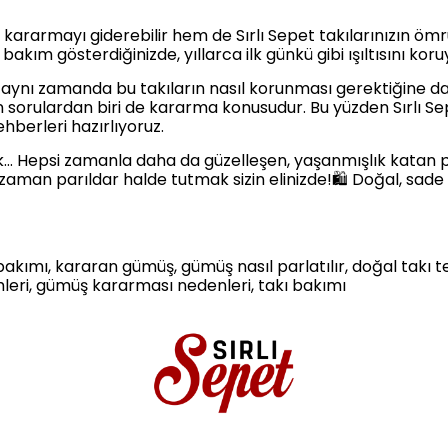
ararmayı giderebilir hem de Sırlı Sepet takılarınızın ömrü
 bakım gösterdiğinizde, yıllarca ilk günkü gibi ışıltısını kor
l; aynı zamanda bu takıların nasıl korunması gerektiğine dair
en sorulardan biri de kararma konusudur. Bu yüzden Sırlı Sep
ehberleri hazırlıyoruz.
k… Hepsi zamanla daha da güzelleşen, yaşanmışlık katan par
zaman parıldar halde tutmak sizin elinizde!🛍️ Doğal, sade v
kımı, kararan gümüş, gümüş nasıl parlatılır, doğal takı tem
leri, gümüş kararması nedenleri, takı bakımı