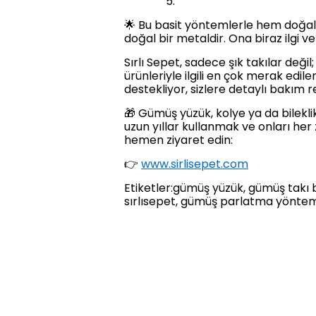
🌟 Bu basit yöntemlerle hem doğal k
doğal bir metaldir. Ona biraz ilgi ve
Sırlı Sepet, sadece şık takılar deği
ürünleriyle ilgili en çok merak edil
destekliyor, sizlere detaylı bakım r
🎁 Gümüş yüzük, kolye ya da bilekli
uzun yıllar kullanmak ve onları her 
hemen ziyaret edin:
👉
www.sirlisepet.com
Etiketler:gümüş yüzük, gümüş takı ba
sırlısepet, gümüş parlatma yöntem