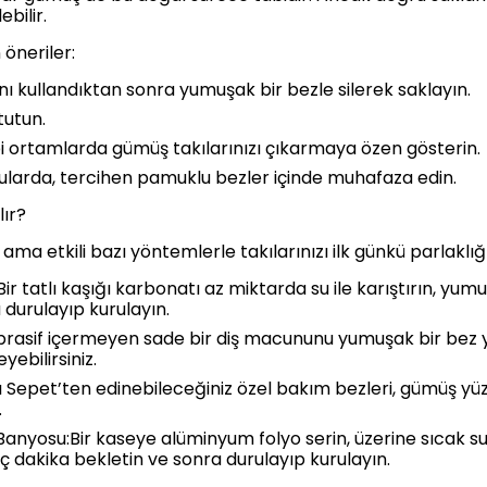
ebilir.
öneriler:
ını kullandıktan sonra yumuşak bir bezle silerek saklayın.
tutun.
bi ortamlarda gümüş takılarınızı çıkarmaya özen gösterin.
larda, tercihen pamuklu bezler içinde muhafaza edin.
lır?
ama etkili bazı yöntemlerle takılarınızı ilk günkü parlaklığı
r tatlı kaşığı karbonatı az miktarda su ile karıştırın, yum
 durulayıp kurulayın.
brasif içermeyen sade bir diş macununu yumuşak bir bez ya
yebilirsiniz.
rlı Sepet’ten edinebileceğiniz özel bakım bezleri, gümüş y
.
nyosu:Bir kaseye alüminyum folyo serin, üzerine sıcak su 
aç dakika bekletin ve sonra durulayıp kurulayın.