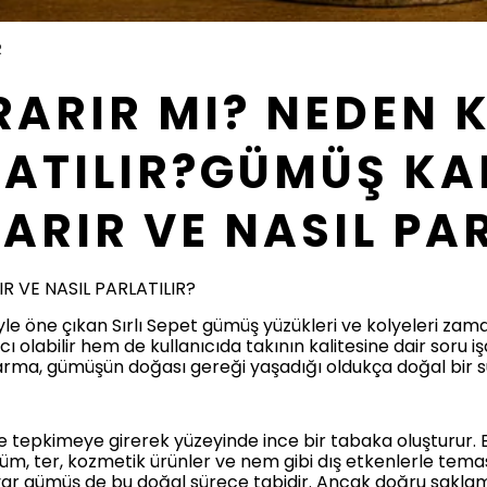
R
ARIR MI? NEDEN 
LATILIR?GÜMÜŞ KA
ARIR VE NASIL PAR
 VE NASIL PARLATILIR?
iyle öne çıkan Sırlı Sepet gümüş yüzükleri ve kolyeleri zam
 olabilir hem de kullanıcıda takının kalitesine dair soru iş
rma, gümüşün doğası gereği yaşadığı oldukça doğal bir sü
yle tepkimeye girerek yüzeyinde ince bir tabaka oluşturur
rfüm, ter, kozmetik ürünler ve nem gibi dış etkenlerle temas 
ayar gümüş de bu doğal sürece tabidir. Ancak doğru sakla