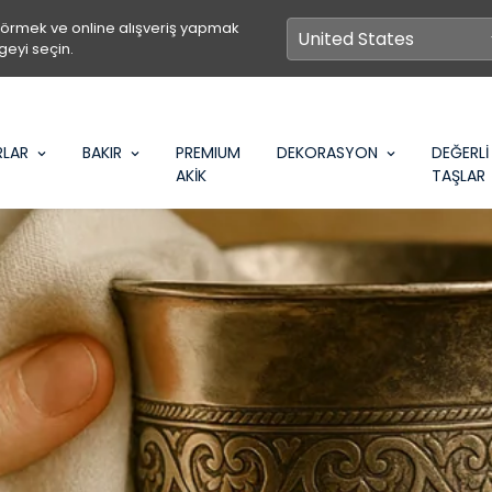
görmek ve online alışveriş yapmak
geyi seçin.
RLAR
BAKIR
PREMIUM
DEKORASYON
DEĞERLİ
AKİK
TAŞLAR