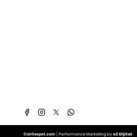
Performance Marketing by
o2 Dijital
©
sirlisepet.com
|