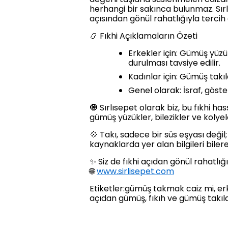
herhangi bir sakınca bulunmaz. Sır
açısından gönül rahatlığıyla tercih 
📿 Fıkhi Açıklamaların Özeti
Erkekler için: Gümüş yüz
durulması tavsiye edilir.
Kadınlar için: Gümüş tak
Genel olarak: İsraf, göste
🧿 Sırlısepet olarak biz, bu fıkhi h
gümüş yüzükler, bilezikler ve kolye
💠 Takı, sadece bir süs eşyası deği
kaynaklarda yer alan bilgileri bil
✨ Siz de fıkhi açıdan gönül rahatlığ
🌐
www.sirlisepet.com
Etiketler:gümüş takmak caiz mi, erk
açıdan gümüş, fıkıh ve gümüş takıl