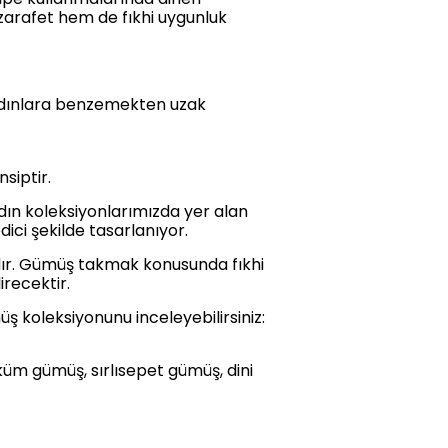
zarafet hem de fıkhi uygunluk
 kadınlara benzemekten uzak
siptir.
kadın koleksiyonlarımızda yer alan
ici şekilde tasarlanıyor.
sıdır. Gümüş takmak konusunda fıkhi
recektir.
üş koleksiyonunu inceleyebilirsiniz:
üküm gümüş, sırlısepet gümüş, dini