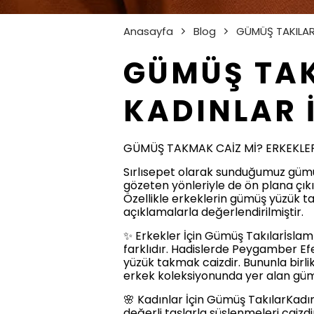
Anasayfa
Blog
GÜMÜŞ TAKILA
GÜMÜŞ TAK
KADINLAR 
GÜMÜŞ TAKMAK CAİZ Mİ? ERKEKLER
Sırlısepet olarak sunduğumuz gümüş
gözeten yönleriyle de ön plana çık
Özellikle erkeklerin gümüş yüzük ta
açıklamalarla değerlendirilmiştir.
✨ Erkekler İçin Gümüş Takılarİsla
farklıdır. Hadislerde Peygamber Efe
yüzük takmak caizdir. Bununla birli
erkek koleksiyonunda yer alan gümü
🌸 Kadınlar İçin Gümüş TakılarKadın
değerli taşlarla süslenmeleri caizd