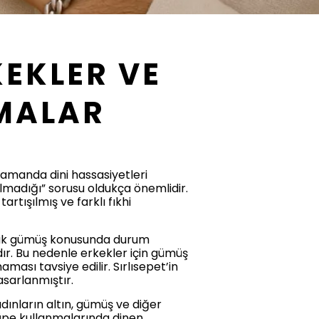
EKLER VE
AMALAR
zamanda dini hassasiyetleri
lmadığı” sorusu oldukça önemlidir.
rtışılmış ve farklı fıkhi
Ancak gümüş konusunda durum
dır. Bu nedenle erkekler için gümüş
ası tavsiye edilir. Sırlısepet’in
asarlanmıştır.
dınların altın, gümüş ve diğer
 küpe kullanmalarında dinen