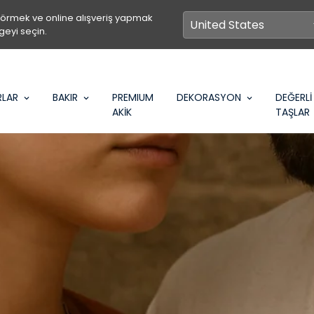
görmek ve online alışveriş yapmak
geyi seçin.
RLAR
BAKIR
PREMIUM
DEKORASYON
DEĞERLİ
AKİK
TAŞLAR