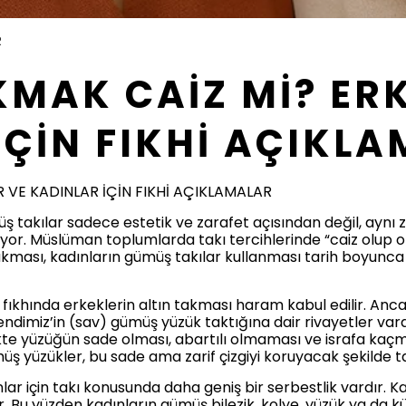
R
MAK CAİZ Mİ? ERK
İÇİN FIKHİ AÇIKL
 VE KADINLAR İÇİN FIKHİ AÇIKLAMALAR
 takılar sadece estetik ve zarafet açısından değil, aynı 
ıyor. Müslüman toplumlarda takı tercihlerinde “caiz olup o
kması, kadınların gümüş takılar kullanması tarih boyunca ta
m fıkhında erkeklerin altın takması haram kabul edilir. 
ndimiz’in (sav) gümüş yüzük taktığına dair rivayetler var
kte yüzüğün sade olması, abartılı olmaması ve israfa kaçmam
ş yüzükler, bu sade ama zarif çizgiyi koruyacak şekilde t
lar için takı konusunda daha geniş bir serbestlik vardır. Ka
ir. Bu yüzden kadınların gümüş bilezik, kolye, yüzük ya da