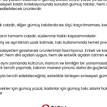
lısepet kadın koleksiyonunda sunulan gümüş takılar, hem 
edilebilecek ürünlerdir.
ük caizdir, diğer gümüş takılarda ise ölçü kaçırılmaması,
ıların tamamı caizdir, süslenme hakkı kapsamındadır.
riş ve aşırılıktan uzak kalmak, takı kullanımında temel pren
assasiyetleri gözeterek ürünlerimizi hazırlıyoruz. Erkek ve 
ler; hem dini açıdan uygun, hem de estetik açıdan tatmin ed
l; aynı zamanda kültürün, inancın ve kimliğin bir yansıma
erek tercih yapmak, takının manevi yönünü daha da güçlendi
ıyla tercih edebileceğiniz, estetikle birleşen sırlısepet güm
ekler için gümüş yüzük, kadınlar için gümüş takı, islami h
ar