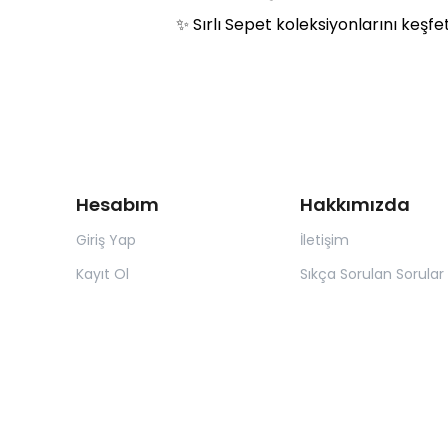
✨ Sırlı Sepet koleksiyonlarını keşf
Hesabım
Hakkımızda
Giriş Yap
İletişim
Kayıt Ol
Sıkça Sorulan Sorular