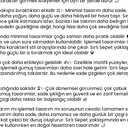
karakter görmek isteyenler için ayrı bir yerde durur 🌙
lk bakışta bıraktıkları etkidir ⚖️✨ Minimal tasarım daha sade
daha yoğun, daha güçlü ve daha hikâyeli bir hava taşır. Sırl
e şıklık katmasını ister, bazıları ise takının daha belirgin 
elin güzelliğine değil, hangi hissi daha çok sevdiğine b
ğında minimal tasarımlar çoğu zaman daha pratik olabilir
 ve uzun süre sıkmadan kullanılabilir. İşlemeli tasarımla
a karakterli stil arayışlarında öne çıkar. Sırlı Sepet yak
ha güçlü bir iz bırakmak için ideal olabilir 💎
ım çok daha etkileyici gelebilir ✍️✨ Özellikle motifli yüzeyler
er, işlemeli gümüş tasarımları daha özel hale getirir. Sırlı S
zandırılmış takılardır. Bu nedenle sade çizgiden çok detay
zlığında saklıdır ⏳✨ Çok dönemsel görünmez, çok çabuk yo
üş tasarımlar, sade şıklığın en güvenli ve en zarif temsilcil
izgi daha risksiz bir başlangıç olabilir 🌿
rım mı işlemeli tasarım mı sorusunun cevabı tamamen se
sarım daha sade, daha zamansız ve daha günlük bir çizgi 
kkat çekici bir duruş oluşturur. Sırlı Sepet yaklaşımında en
ve kullanırken en doğal hissettiren tasarımdır 🌙