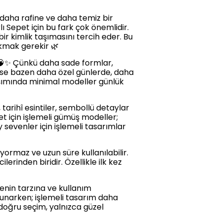
, daha rafine ve daha temiz bir
ı Sepet için bu fark çok önemlidir.
bir kimlik taşımasını tercih eder. Bu
akmak gerekir 🌿
 🧠✨ Çünkü daha sade formlar,
r ise bazen daha özel günlerde, daha
laşımında minimal modeller günlük
, tarihî esintiler, sembollü detaylar
epet için işlemeli gümüş modeller;
 sevenler için işlemeli tasarımlar
rmaz ve uzun süre kullanılabilir.
erinden biridir. Özellikle ilk kez
nin tarzına ve kullanım
sunarken; işlemeli tasarım daha
 doğru seçim, yalnızca güzel