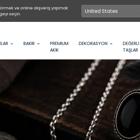
görmek ve online alışveriş yapmak
geyi seçin.
RLAR
BAKIR
PREMIUM
DEKORASYON
DEĞERLİ
AKİK
TAŞLAR