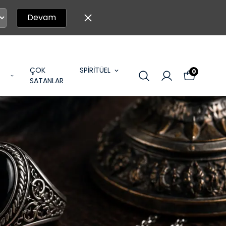
Devam
ÇOK
SPİRİTÜEL
0
SATANLAR