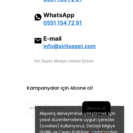
WhatsApp
0551 154 72 91
E-mail
info@sirlisepet.com
Sırlı Sepet Medya Limited Şirketi
Kampanyalar için Abone ol!
Abone ol!
Alışveriş deneyiminizi iyileştirmek için
yasal düzenlemelere uygun çerezler
(cookies) kullanıyoruz. Detaylı bilgiye
Gizlilik ve Çerez Politikası
sayfamızdan