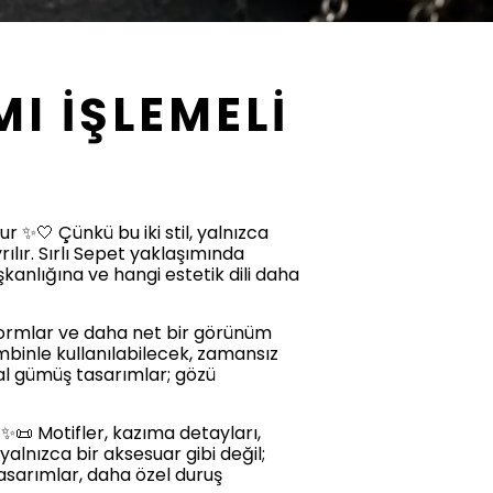
I İŞLEMELİ
ur ✨🤍 Çünkü bu iki stil, yalnızca
ılır. Sırlı Sepet yaklaşımında
kanlığına ve hangi estetik dili daha
z formlar ve daha net bir görünüm
mbinle kullanılabilecek, zamansız
imal gümüş tasarımlar; gözü
✨📜 Motifler, kazıma detayları,
 yalnızca bir aksesuar gibi değil;
tasarımlar, daha özel duruş