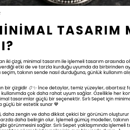
R
İNİMAL TASARIM M
I?
n iki çizgi, minimal tasarım ile işlemeli tasarım arasında ol
verdiği etki de ve tarzla kurduğu uyumda da birbirinden ayr
seçim, takının sende nasıl durduğuna, günlük kullanım alış
n bir çizgidir 📿✨ İnce detaylar, temiz yüzeyler, abartısı
k kullanımda çok daha rahat uyum sağlar. Özellikle her ko
nimal tasarımlar güçlü bir seçenektir. Sırlı Sepet için min
güçlü bir estetik sunar 🤎
i, daha zengin ve daha dikkat çekici bir görünüm oluşturur 
bu tarzda daha belirgin olur. İşlemeli gümüş modeller, takının
bi görünmesini sağlar. Sırlı Sepet yaklaşımında işlemeli 