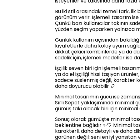
isteyenler ve takısında daha fazla 
Bu iki stil arasındaki temel fark, i
görünüm verir. İşlemeli tasarım ise 
Çünkü bazı kullanıcılar takının sadec
yüzden seçim yaparken yalnızca mod
Günlük kullanım açısından bakıldı
kıyafetlerle daha kolay uyum sağlar
dikkat çekici kombinlerde ya da dah
sadelik için, işlemeli modeller ise da
İşçilik seven biri için işlemeli tasar
ya da el işçiliği hissi taşıyan ürünl
sadece süslenmiş değil, karakter ka
daha doyurucu olabilir 📿
Minimal tasarımın gücü ise zamansı
Sırlı Sepet yaklaşımında minimal güm
gümüş takı alacak biri için minimal ç
Sonuç olarak gümüşte minimal tasa
beklentine bağlıdır ✨🤍 Minimal ta
karakterli, daha detaylı ve daha di
görünen değil; seni en iyi yansıtan 