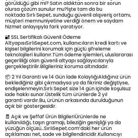
görüldüğü gibi mi? Satın aldıktan sonra bir sorun
olursa çözüm sunulur mu?İşte tam da bu
noktada Sırlı Sepet, sunduğu güvenli alışveriş ortamı,
müşteri memnuniyetine verdiği önem ve saydam
hizmet anlayışıyla fark yaratıyor.
🔐 SSL Sertifikalı Güvenli Ödeme
AltyapısıSırlıSepet.com, kullanıcıların kredi kartı ve
kişisel bilgilerini korumak için güçlü şifreleme
teknolojileri kullanır.Tüm ödeme işlemleri, uluslararası
geçerliliği olan güvenli altyapı sağlayıcılarıyla
gerçekleştirilir.Bilgileriniz koruma altındadır.
📦 2 Yıl Garanti ve 14 Gün İade KolaylığıAldığınız ürün
beklediğiniz gibi çıkmadıysa ya da fikriniz değiştiyse,
endişelenmeyin.Sırlı Sepet size 14 gün içinde koşulsuz
iade hakkı sunar.Üstelik tüm ürünlerde 2 yıl
garanti vardır.Bu, ürünün arkasında durulduğunun
açık bir göstergesidir.
🧾 Açık ve Şeffaf Ürün BilgileriÜrünlerde ne
kullanıldığı, taşın gramajı, bileziğin genişliği ya da
yüzüğün ölçüsü…SırlıSepet.com’daki her ürün
açıklaması net, sade ve bilgilendiricidir.Kullanıcıyı