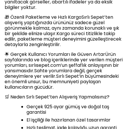
yanıltacak görseller, abartılı ifadeler ya da eksik
bilgiler yoktur.
🎁 Özenli Paketleme ve Hızlı KargoSırlı Sepet’ten
alışveriş yaptığınızda ürününüz sadece güzel
görünmekle kalmaz, aynı zamanda korunaklı ve şık
bir şekilde elinize ulaşır.Kargo süreci titizlikle takip
edilir, paketleme müşteri deneyimini güzelleştirecek
detaylarla zenginleştirilir.
🌟 Gerçek Kullanıcı Yorumları ile Güven ArtarÜrün
sayfalarında ve blog içeriklerinde yer verilen müşteri
yorumları, sırlısepet.com’un şeffaflık anlayışının bir
yansımasıdır.Sahte yorumlara değil, gerçek
deneyimlere yer verilir.Sırlı Sepet’in büyümesindeki
en önemli unsur, bu memnuniyeti paylaşan
kullanıcıların gücüdür.
🛒 Neden Sırlı Sepet’ten Alışveriş Yapmalısınız?
Gerçek 925 ayar gümüş ve doğal taş
garantisi
El işçiliği ile hazırlanan özel tasarımlar
Hızlı teslimat, iade kolaylığı, uzun garanti