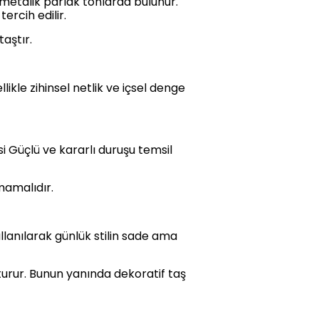
e metalik parlak tonlarda bulunur.
ercih edilir.
aştır.
ikle zihinsel netlik ve içsel denge
i Güçlü ve kararlı duruşu temsil
mamalıdır.
ullanılarak günlük stilin sade ama
turur. Bunun yanında dekoratif taş