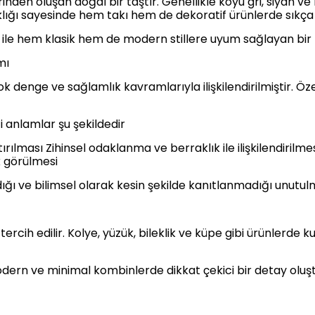
inden oluşan doğal bir taştır. Genellikle koyu gri, siyah v
ığı sayesinde hem takı hem de dekoratif ürünlerde sıkça t
ile hem klasik hem de modern stillere uyum sağlayan bir t
mı
denge ve sağlamlık kavramlarıyla ilişkilendirilmiştir. Özell
ği anlamlar şu şekildedir
lması Zihinsel odaklanma ve berraklık ile ilişkilendirilmes
 görülmesi
ndığı ve bilimsel olarak kesin şekilde kanıtlanmadığı unutul
rcih edilir. Kolye, yüzük, bileklik ve küpe gibi ürünlerde k
odern ve minimal kombinlerde dikkat çekici bir detay oluş