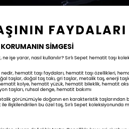
AŞININ FAYDALARI
E KORUMANIN SİMGESİ
 ne işe yarar, nasıl kullanılır? Sırlı Sepet hematit taşı ko
 nedir, hematit taşı faydaları, hematit taşı özellikleri, hema
l taşlar, doğal taş takı, gri taşlar, metalik taş, enerji taş
ematit kolye, hematit yüzük, hematit bileklik, hematit akse
syon taşları, ruhsal denge, hematit bakımı
talik görünümüyle doğanın en karakteristik taşlarından bir
ile ilişkilendirilen bu özel taş, Sırlı Sepet koleksiyonun