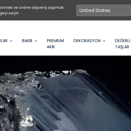
görmek ve online alışveriş yapmak
geyi seçin.
RLAR
BAKIR
PREMIUM
DEKORASYON
DEĞERLİ
AKİK
TAŞLAR