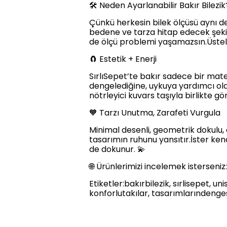
🛠️ Neden Ayarlanabilir Bakır Bilezik
Çünkü herkesin bilek ölçüsü aynı değ
bedene ve tarza hitap edecek şekild
de ölçü problemi yaşamazsın.Üsteli
🧲 Estetik + Enerji
SırlıSepet’te bakır sadece bir mater
dengelediğine, uykuya yardımcı oldu
nötrleyici kuvars taşıyla birlikte g
🧡 Tarzı Unutma, Zarafeti Vurgula
Minimal desenli, geometrik dokulu, 
tasarımın ruhunu yansıtır.İster kend
de dokunur. 💫
🌐 Ürünlerimizi incelemek isterseniz
Etiketler:bakırbilezik, sırlisepet, u
konforlutakılar, tasarımlarındengesi