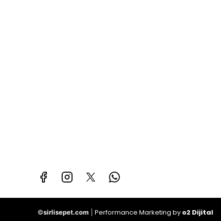
Performance Marketing by
o2 Dijital
©
sirlisepet.com
|