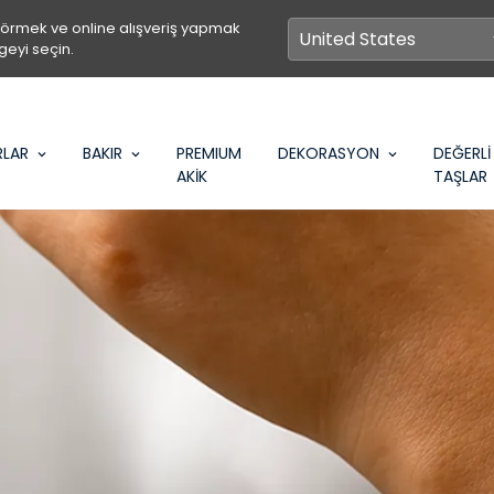
görmek ve online alışveriş yapmak
geyi seçin.
RLAR
BAKIR
PREMIUM
DEKORASYON
DEĞERLİ
AKİK
TAŞLAR