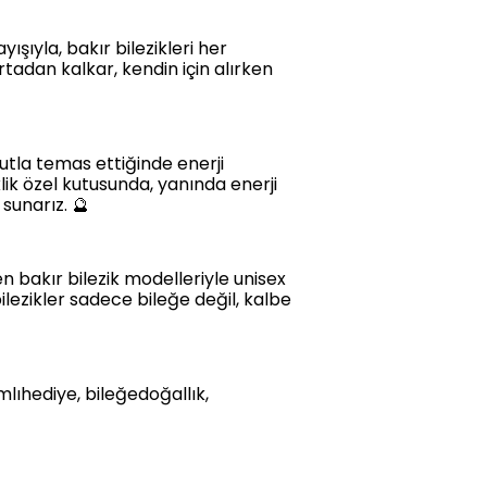
ışıyla, bakır bilezikleri her
tadan kalkar, kendin için alırken
cutla temas ettiğinde enerji
ik özel kutusunda, yanında enerji
 sunarız. 🔮
n bakır bilezik modelleriyle unisex
bilezikler sadece bileğe değil, kalbe
amlıhediye, bileğedoğallık,