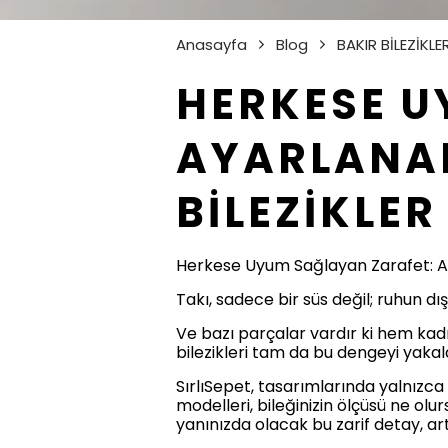
Anasayfa
Blog
BAKIR BİLEZİKLE
HERKESE U
AYARLANAB
BİLEZİKLER
Herkese Uyum Sağlayan Zarafet: Aya
Takı, sadece bir süs değil; ruhun d
Ve bazı parçalar vardır ki hem kadı
bilezikleri tam da bu dengeyi yakal
SırlıSepet, tasarımlarında yalnızca 
modelleri, bileğinizin ölçüsü ne o
yanınızda olacak bu zarif detay, artı