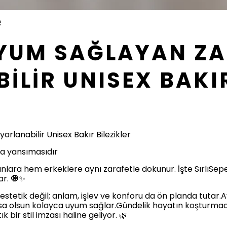
R
YUM SAĞLAYAN ZA
İLİR UNISEX BAKI
rlanabilir Unisex Bakır Bilezikler
ışa yansımasıdır
nlara hem erkeklere aynı zarafetle dokunur. İşte SırlıSepet
ar. 🧿✨
estetik değil; anlam, işlev ve konforu da ön planda tutar.Ay
lursa olsun kolayca uyum sağlar.Gündelik hayatın koşturma
k bir stil imzası haline geliyor. 🌿