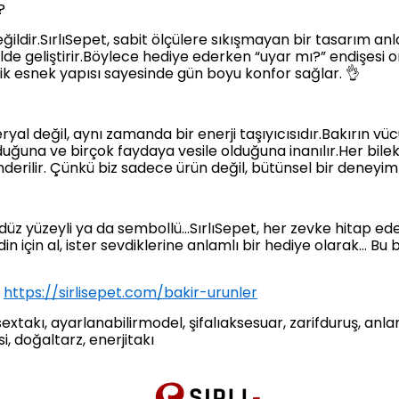
?
ildir.SırlıSepet, sabit ölçülere sıkışmayan bir tasarım anlay
e geliştirir.Böylece hediye ederken “uyar mı?” endişesi or
k esnek yapısı sayesinde gün boyu konfor sağlar. 👌
yal değil, aynı zamanda bir enerji taşıyıcısıdır.Bakırın vü
ğuna ve birçok faydaya vesile olduğuna inanılır.Her bilekl
önderilir. Çünkü biz sadece ürün değil, bütünsel bir deneyim
düz yüzeyli ya da sembollü…SırlıSepet, her zevke hitap ede
in için al, ister sevdiklerine anlamlı bir hediye olarak… Bu 
:
https://sirlisepet.com/bakir-urunler
nisextakı, ayarlanabilirmodel, şifalıaksesuar, zarifduruş, anl
, doğaltarz, enerjitakı