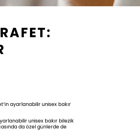
RAFET:
R
’in ayarlanabilir unisex bakır
arlanabilir unisex bakır bilezik
casında da özel günlerde de