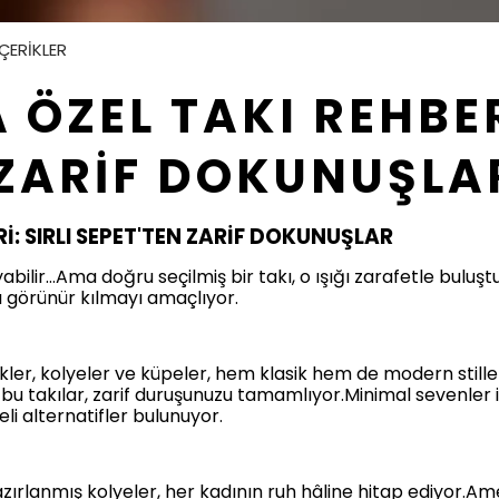
İÇERİKLER
ÖZEL TAKI REHBERİ
 ZARİF DOKUNUŞLA
İ: SIRLI SEPET'TEN ZARİF DOKUNUŞLAR
ayabilir…Ama doğru seçilmiş bir takı, o ışığı zarafetle buluşt
ıyı görünür kılmayı amaçlıyor.
er, kolyeler ve küpeler, hem klasik hem de modern stilleri 
 bu takılar, zarif duruşunuzu tamamlıyor.Minimal sevenler i
eli alternatifler bulunuyor.
azırlanmış kolyeler, her kadının ruh hâline hitap ediyor.Amet