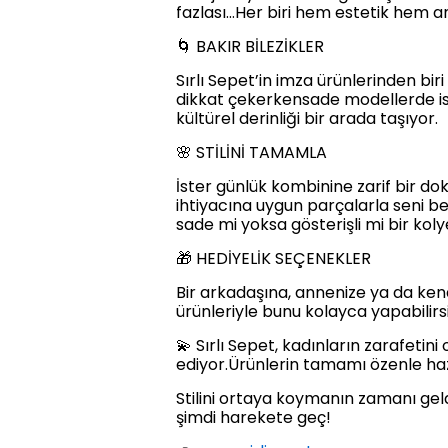
fazlası…Her biri hem estetik hem an
🌀 BAKIR BİLEZİKLER
Sırlı Sepet’in imza ürünlerinden bir
dikkat çekerkensade modellerde ise
kültürel derinliği bir arada taşıyor.
🌸 STİLİNİ TAMAMLA
İster günlük kombinine zarif bir do
ihtiyacına uygun parçalarla seni 
sade mi yoksa gösterişli mi bir koly
🎁 HEDİYELİK SEÇENEKLER
Bir arkadaşına, annenize ya da kendi
ürünleriyle bunu kolayca yapabilirsi
💫 Sırlı Sepet, kadınların zarafetini
ediyor.Ürünlerin tamamı özenle hazırl
Stilini ortaya koymanın zamanı gel
şimdi harekete geç!