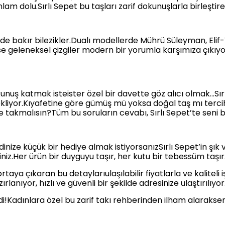
lam dolu.Sırlı Sepet bu taşları zarif dokunuşlarla birleşti
i de bakır bilezikler.Dualı modellerde Mührü Süleyman, Elif-
 geleneksel çizgiler modern bir yorumla karşımıza çıkıyor.
kunuş katmak isteister özel bir davette göz alıcı olmak…Sırl
bekliyor.Kıyafetine göre gümüş mü yoksa doğal taş mı ter
e takmalısın?Tüm bu soruların cevabı, Sırlı Sepet’te seni b
nize küçük bir hediye almak istiyorsanızSırlı Sepet’in şık 
niz.Her ürün bir duyguyu taşır, her kutu bir tebessüm taşır
 ortaya çıkaran bu detaylarıulaşılabilir fiyatlarla ve kalitel
anıyor, hızlı ve güvenli bir şekilde adresinize ulaştırılıyor
di!Kadınlara özel bu zarif takı rehberinden ilham alarakse