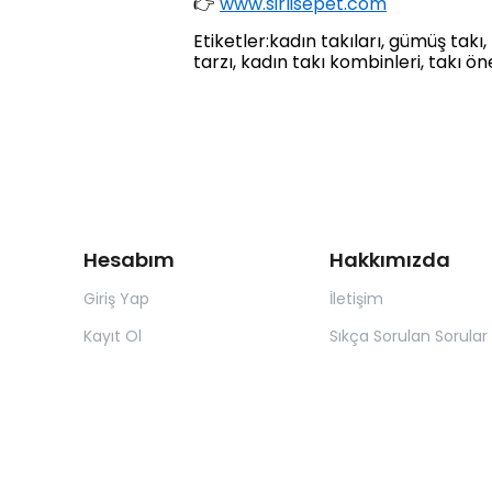
👉
www.sirlisepet.com
Etiketler:kadın takıları, gümüş takı,
tarzı, kadın takı kombinleri, takı öne
Hesabım
Hakkımızda
Giriş Yap
İletişim
Kayıt Ol
Sıkça Sorulan Sorular