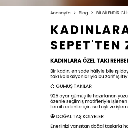
Anasayfa
Blog
BİLGİLENDİRİCİ 
KADINLARA 
SEPET'TEN
KADINLARA ÖZEL TAKI REHBER
Bir kadın, en sade hâliyle bile ışıld
takı koleksiyonlarıyla bu zarif ışılt
💍 GÜMÜŞ TAKILAR
925 ayar gümüş ile hazırlanan yüzükl
özenle seçilmiş motifleriyle işlenen
tercih edenler için ise taşlı ve işlem
🧿 DOĞAL TAŞ KOLYELER
Enerjinizi yansıtan doğal taşlarla h