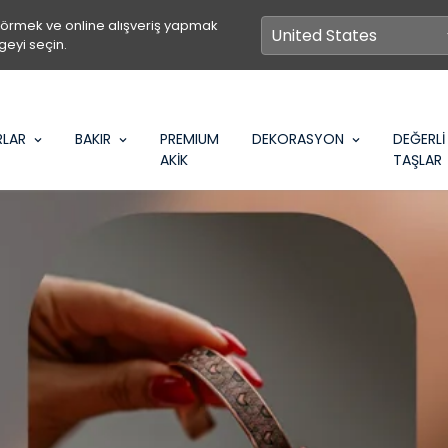
görmek ve online alışveriş yapmak
geyi seçin.
RLAR
BAKIR
PREMIUM
DEKORASYON
DEĞERLİ
AKİK
TAŞLAR