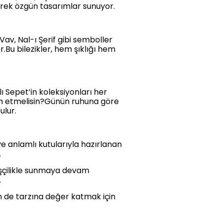
rerek özgün tasarımlar sunuyor.
Vav, Nal-ı Şerif gibi semboller
Bu bilezikler, hem şıklığı hem
ı Sepet’in koleksiyonları her
cih etmelisin?Günün ruhuna göre
ulur.
ve anlamlı kutularıyla hazırlanan
.
i işçilikle sunmaya devam
.
n de tarzına değer katmak için