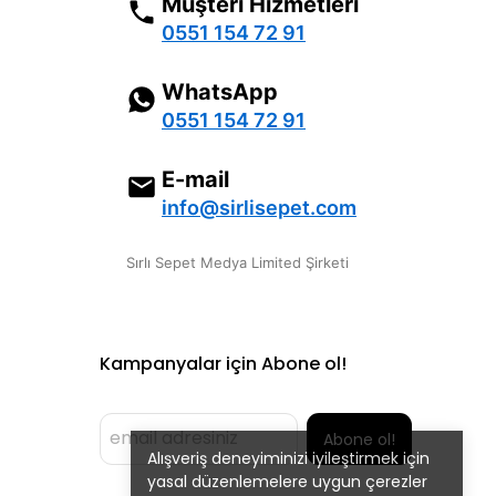
Müşteri Hizmetleri
0551 154 72 91
WhatsApp
0551 154 72 91
E-mail
info@sirlisepet.com
Sırlı Sepet Medya Limited Şirketi
Kampanyalar için Abone ol!
Abone ol!
Alışveriş deneyiminizi iyileştirmek için
yasal düzenlemelere uygun çerezler