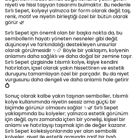
niyeti ve hissi taşıyan tasarımı bulmaktır. Bu nedenle
Sırlı Sepet, kolyeyi yalnızca bir form olarak değil; taş,
renk, motif ve niyetin birleştiği özel bir bütün olarak
görür 🌿
Sırlı Sepet için önemli olan bir başka nokta da, bu
sembollerin hayatı yöneten nesneler gibi değil;
düşünceyi ve farkındalığı destekleyen unsurlar
olarak görülmesidir ✨📿 Böyle bir yaklaşım, kolyenin
anlamını daha sağlıklı ve daha doğal bir zemine taşır.
Sırlı Sepet çizgisinde tılsımlı kolye, kişiye kendini
hatırlatan, içsel olarak yakın hissettiren ve estetik
duruşunu tamamlayan özel bir parçadır. Bu da niyet
vurgusunu daha dengeli ve daha anlamlı hale getirir
💍
Sonuç olarak kalbe yakın taşınan semboller, tılsımlı
kolye kullanımında niyetin sessiz ama güçlü bir
biçimde görünür olmasını sağlar ✨🌿 Sırlı Sepet
yaklaşımında bu kolyeler; yalnızca estetik görünüm
için değil, aynı zamanda içten bir yönelişi, kişisel bir
anlamı ve hatırlayışı taşımak için de değer kazanır.
Sırlı Sepet koleksiyonlarında yer alan sembolik
kolyeler, niyet ile estetik arasında zarif bir bağ