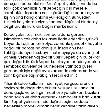
duruşun ifadesi olabilir. Sırlı Sepet yaklaşımında bu
fark çok önemlidir. Sırlı Sepet için asıl mesele,
sembolün dışarıdan nasıl göründüğü kadar, taşıyan
kişinin ona hangi anlamı yüklediğidir. Bu yüzden
tılsımlı kolyelerde niyet, sadece düşünsel bir detay
değil; ürünle kurulan bağın merkezidir 📿
Kalbe yakın taşımak, sembolü daha görünür
kılmaktan çok daha fazlasını ifade eder 🤎✨ Çünkü
boyunda taşınan bir kolye, zamanla gündelik hayatın
doğal bir parçasına dönüşür. İnsan onu her
taktığında aynı hissi, aynı hatırlayışı ya da aynı içsel
yönelişi yeniden yaşayabilir. Sırlı Sepet için bu tekrar
çok değerlidir. Sırlı Sepet koleksiyonlarında yer alan
sembolik kolyeler de bu nedenle yalnızca güzel
görünmek için değil; aynı zamanda anlamı sade ve
zarif biçimde taşımak için tercih edilir 🌙
Tılsımlı kolye kullanımında niyet vurgusu, ürünün
seçimini de doğrudan etkiler ⚖️📜 Bazı kullanıcılar
daha güçlü ve belirgin motiflere yönelirken, bazıları
daha sakin ve daha yumuşak sembollerle bağ kurar.
Sırlı Sepet yaklaşımında doğru seçim, sadece
beğenilen modeli almak değil; kendine yakın gelen