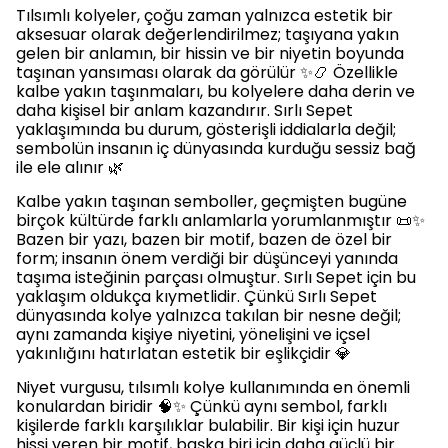
Tılsımlı kolyeler, çoğu zaman yalnızca estetik bir
aksesuar olarak değerlendirilmez; taşıyana yakın
gelen bir anlamın, bir hissin ve bir niyetin boyunda
taşınan yansıması olarak da görülür ✨📿 Özellikle
kalbe yakın taşınmaları, bu kolyelere daha derin ve
daha kişisel bir anlam kazandırır. Sırlı Sepet
yaklaşımında bu durum, gösterişli iddialarla değil;
sembolün insanın iç dünyasında kurduğu sessiz bağ
ile ele alınır 🌿
Kalbe yakın taşınan semboller, geçmişten bugüne
birçok kültürde farklı anlamlarla yorumlanmıştır 📜✨
Bazen bir yazı, bazen bir motif, bazen de özel bir
form; insanın önem verdiği bir düşünceyi yanında
taşıma isteğinin parçası olmuştur. Sırlı Sepet için bu
yaklaşım oldukça kıymetlidir. Çünkü Sırlı Sepet
dünyasında kolye yalnızca takılan bir nesne değil;
aynı zamanda kişiye niyetini, yönelişini ve içsel
yakınlığını hatırlatan estetik bir eşlikçidir 💎
Niyet vurgusu, tılsımlı kolye kullanımında en önemli
konulardan biridir 🧠✨ Çünkü aynı sembol, farklı
kişilerde farklı karşılıklar bulabilir. Bir kişi için huzur
hissi veren bir motif, başka biri için daha güçlü bir