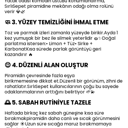
Yatak odası komodin üstüBu konumlandırma,
SırlıSepet piramidine mekânın odağı olma rolünü
verir 💎🌿
🧼 3. YÜZEY TEMİZLİĞİNİ İHMAL ETME
Toz ve parmak izleri zamanla yüzeyde birikir.Ayda 1
kez yumuşak bir bez ile silmek yeterlidir 🧽✨Doğal
parlatma istersen:• Limon + Tüz• Sirke +
KarbonatKısa sürede parlak görüntüyü geri
kazandırır 🔥
😌 4. DÜZENLİ ALAN OLUŞTUR
Piramidin çevresinde fazla eşya
birikmemesine dikkat et.Düzenli bir görünüm, zihni de
rahatlatır.SırlıSepet kullanıcılarının çoğu bu sayede
odaklanmalarının arttığını belirtiyor 🌱💫
🌅 5. SABAH RUTİNİYLE TAZELE
Haftada birkaç kez sabah güneşine kısa süre
bırakmakpiramidin daha canlı ve sıcak görünmesini
sağlar ☀️Uzun süre sıcağa maruz bırakmamaya