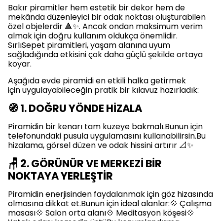
Bakır piramitler hem estetik bir dekor hem de
mekânda düzenleyici bir odak noktası oluşturabilen
özel objelerdir 🔺✨. Ancak ondan maksimum verim
almak için doğru kullanım oldukça önemlidir.
SırlıSepet piramitleri, yaşam alanına uyum
sağladığında etkisini çok daha güçlü şekilde ortaya
koyar.
Aşağıda evde piramidi en etkili halka getirmek
için uygulayabileceğin pratik bir kılavuz hazırladık:
🧭 1. DOĞRU YÖNDE HİZALA
Piramidin bir kenarı tam kuzeye bakmalı.Bunun için
telefonundaki pusula uygulamasını kullanabilirsin.Bu
hizalama, görsel düzen ve odak hissini artırır 📐✨
🪑 2. GÖRÜNÜR VE MERKEZİ BİR
NOKTAYA YERLEŞTİR
Piramidin enerjisinden faydalanmak için göz hizasında
olmasına dikkat et.Bunun için ideal alanlar:💠 Çalışma
masası💠 Salon orta alanı💠 Meditasyon köşesi💠