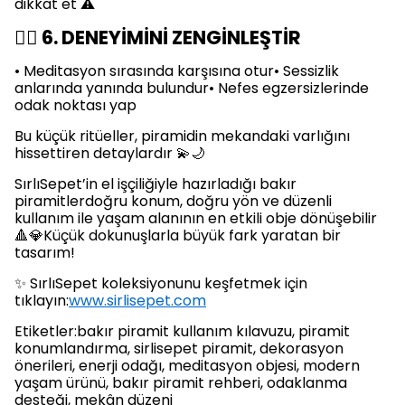
dikkat et ⚠️
🧘‍♂️ 6. DENEYİMİNİ ZENGİNLEŞTİR
• Meditasyon sırasında karşısına otur• Sessizlik
anlarında yanında bulundur• Nefes egzersizlerinde
odak noktası yap
Bu küçük ritüeller, piramidin mekandaki varlığını
hissettiren detaylardır 💫🌙
SırlıSepet’in el işçiliğiyle hazırladığı bakır
piramitlerdoğru konum, doğru yön ve düzenli
kullanım ile yaşam alanının en etkili obje dönüşebilir
🔺💎Küçük dokunuşlarla büyük fark yaratan bir
tasarım!
✨ SırlıSepet koleksiyonunu keşfetmek için
tıklayın:
www.sirlisepet.com
Etiketler:bakır piramit kullanım kılavuzu, piramit
konumlandırma, sirlisepet piramit, dekorasyon
önerileri, enerji odağı, meditasyon objesi, modern
yaşam ürünü, bakır piramit rehberi, odaklanma
desteği, mekân düzeni