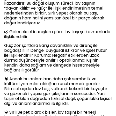
kazandırır. Bu doğal oluşum süreci, lav taşının
“dayanıklılık” ve “güç” ile ilişkilendirilmesinin temel
nedenlerinden biridir. Sırlı Sepet olarak bu taşı,
doğanın ham halini yansıtan özel bir parça olarak
değerlendiriyoruz.
🌿 Geleneksel inanışlara göre lav taşı şu kavramlarla
ilişkilendirilir:
Güç: Zor şartlara karşı dayanıklılık ve direnç ile
bağdaştırılır Denge: Duygusal istikrar ve içsel huzur
ile ilişkilendirilir Koruma: Negatif etkilerden uzak
durma düşüncesiyle anılır Topraklanma: Kişinin
kendini daha sağlam ve dengede hissetmesiyle
bağlantılı görülür
🧠 Ancak bu anlamların daha çok sembolik ve
kültürel yorumlar olduğunu unutmamak gerekir.
Bilimsel açıdan lav taşı, volkanik kökenli bir kayaçtır
ve gözenekli yapısı gaz çıkışlarının sonucudur. Yani
taşın etkileri doğrudan fiziksel değil, çoğunlukla kişisel
algı ve anlamlandırma ile ilgilidir.
💎 Sırlı Sepet olarak bizler, lav taşını bir “enerji