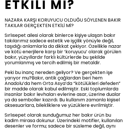
ETKİLİ Mİ?
NAZARA KARŞI KORUYUCU OLDUĞU SÖYLENEN BAKIR
TAKILAR GERÇEKTEN ETKİLİ Mİ?
Sırlısepet ailesi olarak binlerce kişiye ulaşan bakır
takılarımız sadece estetik ve işçilik yönüyle değil,
taşıdığı anlamlarla da dikkat çekiyor. Özellikle nazar
ve kötü enerjilere karşı bir ‘koruyucu’ olarak görülen
bakır, yüzyıllardır farklı kültürlerde bu şekilde
yorumlanmış ve tercih edilmiş bir metaldir.
Peki bu inanç nereden geliyor? Ve gerçekten işe
yarıyor mu?Bakır, antik çağlardan beri hem
Anadolu’da hem Orta Asya’da “kötülükleri defeden”
bir madde olarak kabul edilmiştir. Eski toplumlarda
insanlar bakır levhaları evlerine asar, üzerine dualar
ya da semboller kazırdı. Bu kullanım zamanla kişisel
aksesuarlara, bilekliklere ve yüzüklere evrilmiştir.
Sırlısepet olarak sunduğumuz her bakır ürün bu
kadim mirasa dokunur. Üzerindeki motifler, kullanılan
desenler ve formu; sadece bir süsleme değil, aynı