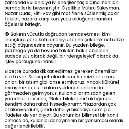
zamanda kullanıcıya iyi enerjiler taşıdığına inanılan
sembollerle bezenmiştir. Özellikle Mührü Süleyman,
Nazar Duası, Elif-Vav gibi motiflerle süslenmiş bakır
takılar, nazara karşı koruyucu olduğuna inanılan
öğelerle birleşir.
🪬 Bakırın vücutla doğrudan temas etmesi, kimi
inançlara göre kötü enerjiyi üzerine çekerek nötralize
ettiği düşüncesine dayanır. Bu yüzden bileğe,
parmağa ya da boyuna takılan bakır objelerin
sadece süs olarak değil, bir “dengeleyici” olarak da
işlev gördüğüne inanılır.
Elbette burada dikkat edilmesi gereken önemli bir
nokta var. Sırlısepet olarak ürünlerimizi satarken,
onları bir tılsım gibi lanse etmiyoruz. Ancak kültürel
mirasımızda bu takılara yüklenen anlamı da
görmezden gelmiyoruz. Kullanıcılarımızdan gelen
yorumlar arasında, “Bakır bilekliğimi taktığımda
kendimi daha rahat hissediyorum”, “Nazardan çok
etkileniyordum, şimdi daha iyi hissediyorum” gibi
ifadeler de yer alıyor. Bu yorumlar bilimsel bir kanıt
olmasa da, kullanıcı deneyiminin bir yansıması olarak
değerlendirilebilir.